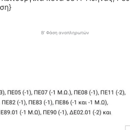
ση}
Β’ Φάση αναπληρωτών