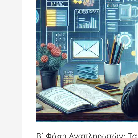
Β΄ Φάση Αναπληρωτών: Τα λ