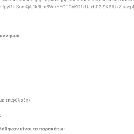
ποννήσου
με επιφύλαξη)
ς
δόθηκαν είναι τα παρακάτω: