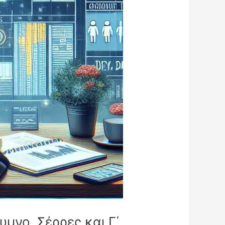
υμνο, Σέρρες και Γ΄