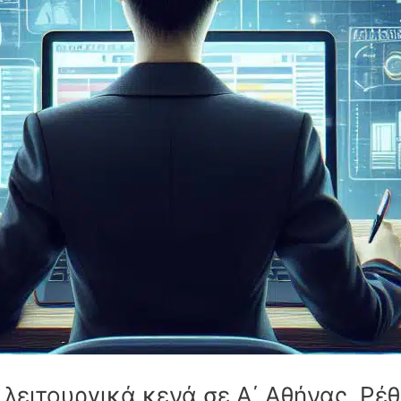
ειτουργικά κενά σε Α΄ Αθήνας, Ρέθ