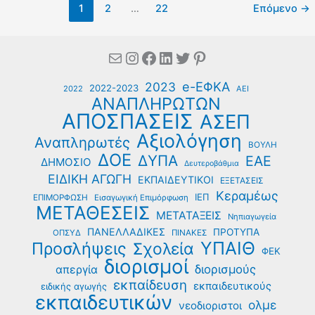
1
2
…
22
Επόμενο
→
ντροπή
για
τη
Mail
Instagram
Facebook
Linkedin
Twitter
Pinterest
δημοσιογραφία»
–
e-ΕΦΚΑ
2023
«Ηλεκτρόνιο
2022-2023
2022
ΑΕΙ
ΑΝΑΠΛΗΡΩΤΩΝ
εν
ΑΠΟΣΠΑΣΕΙΣ
ΑΣΕΠ
ακροδεξιά
αταξία»
Αξιολόγηση
Αναπληρωτές
ΒΟΥΛΗ
ΔΟΕ
ΔΥΠΑ
ΕΑΕ
ΔΗΜΟΣΙΟ
Δευτεροβάθμια
ΕΙΔΙΚΗ ΑΓΩΓΗ
ΕΚΠΑΙΔΕΥΤΙΚΟΙ
ΕΞΕΤΑΣΕΙΣ
Κεραμέως
ΙΕΠ
ΕΠΙΜΟΡΦΩΣΗ
Εισαγωγική Επιμόρφωση
ΜΕΤΑΘΕΣΕΙΣ
ΜΕΤΑΤΑΞΕΙΣ
Νηπιαγωγεία
ΠΑΝΕΛΛΑΔΙΚΕΣ
ΠΡΟΤΥΠΑ
ΟΠΣΥΔ
ΠΙΝΑΚΕΣ
ΥΠΑΙΘ
Προσλήψεις
Σχολεία
ΦΕΚ
διορισμοί
διορισμούς
απεργία
εκπαίδευση
εκπαιδευτικούς
ειδικής αγωγής
εκπαιδευτικών
ολμε
νεοδιοριστοι