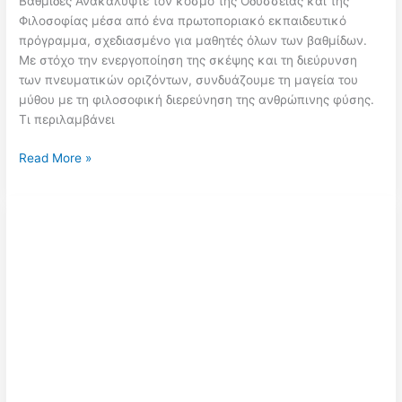
Βαθμίδες Ανακαλύψτε τον κόσμο της Οδύσσειας και της
Φιλοσοφίας μέσα από ένα πρωτοποριακό εκπαιδευτικό
πρόγραμμα, σχεδιασμένο για μαθητές όλων των βαθμίδων.
Με στόχο την ενεργοποίηση της σκέψης και τη διεύρυνση
των πνευματικών οριζόντων, συνδυάζουμε τη μαγεία του
μύθου με τη φιλοσοφική διερεύνηση της ανθρώπινης φύσης.
Τι περιλαμβάνει
Οδύσσεια
Read More »
&
Φιλοσοφία:
Εκπαιδευτικό
Ταξίδι
Σκέψης
και
Δημιουργίας
για
Μαθητές