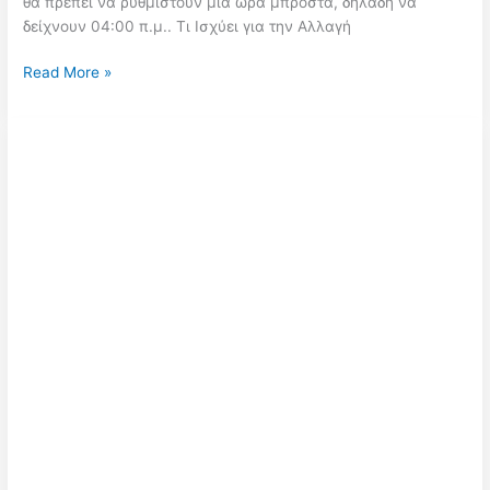
θα πρέπει να ρυθμιστούν μία ώρα μπροστά, δηλαδή να
δείχνουν 04:00 π.μ.. Τι Ισχύει για την Αλλαγή
Αλλαγή
Read More »
ώρας
Μάρτιος
2025:
Πότε
γυρίζουμε
τους
δείκτες
μπροστά