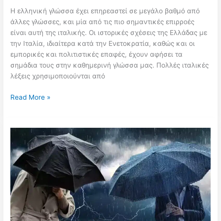
Η ελληνική γλώσσα έχει επηρεαστεί σε μεγάλο βαθμό από
άλλες γλώσσες, και μία από τις πιο σημαντικές επιρροές
είναι αυτή της ιταλικής. Οι ιστορικές σχέσεις της Ελλάδας με
την Ιταλία, ιδιαίτερα κατά την Ενετοκρατία, καθώς και οι
εμπορικές και πολιτιστικές επαφές, έχουν αφήσει τα
σημάδια τους στην καθημερινή γλώσσα μας. Πολλές ιταλικές
λέξεις χρησιμοποιούνται από
Ιταλικές
Read More »
Λέξεις
Που
Λες
Καθημερινά
(Και
Δεν
Το
Έχεις
Αντιληφθεί)