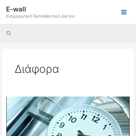
Μετάβαση
E-wall
στο
Ενημερωτικό Εκπαιδευτικό Δίκτυο
περιεχόμενο
Αναζήτηση
Διάφορα