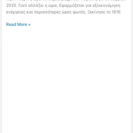
2025. Γιατί αλλάζει η ώρα; Εφαρμόζεται για εξοικονόμηση
ενέργειας και περισσότερες ώρες φωτός. Ξεκίνησε το 1916
Αλλαγή
Read More »
ώρας
2025:
Πότε
γυρίζουμε
τους
δείκτες
μία
ώρα
μπροστά