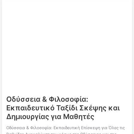
Φύση
Γίνεται
Τέχνη:
Σπάνιες
Εικόνες
από
την
Παγωμένη
Φύση
της
Ρόδου
Οδύσσεια & Φιλοσοφία:
Εκπαιδευτικό Ταξίδι Σκέψης και
Δημιουργίας για Μαθητές
Οδύσσεια & Φιλοσοφία: Εκπαιδευτική Επίσκεψη για Όλες τις