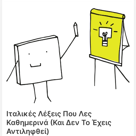
2025:
Πότε
περνάμε
στη
χειμερινή
ώρα
Ιταλικές Λέξεις Που Λες
Καθημερινά (Και Δεν Το Έχεις
Αντιληφθεί)