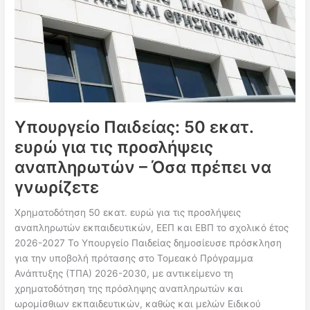
στοιχεία
και
η
εκτίμηση
για
σχεδόν
50.000
προσλήψεις
Υπουργείο Παιδείας: 50 εκατ.
μέχρι
το
ευρώ για τις προσλήψεις
τέλος
αναπληρωτών – Όσα πρέπει να
της
γνωρίζετε
χρονιάς
2026-
Χρηματοδότηση 50 εκατ. ευρώ για τις προσλήψεις
2027
αναπληρωτών εκπαιδευτικών, ΕΕΠ και ΕΒΠ το σχολικό έτος
2026-2027 Το Υπουργείο Παιδείας δημοσίευσε πρόσκληση
για την υποβολή πρότασης στο Τομεακό Πρόγραμμα
Ανάπτυξης (ΤΠΑ) 2026-2030, με αντικείμενο τη
χρηματοδότηση της πρόσληψης αναπληρωτών και
ωρομίσθιων εκπαιδευτικών, καθώς και μελών Ειδικού