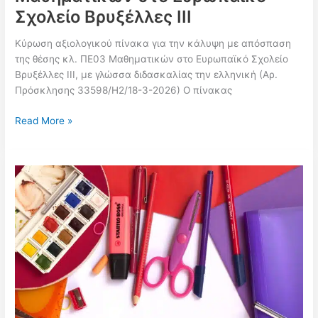
Σχολείο Βρυξέλλες ΙΙΙ
Κύρωση αξιολογικού πίνακα για την κάλυψη με απόσπαση
της θέσης κλ. ΠΕ03 Μαθηματικών στο Ευρωπαϊκό Σχολείο
Βρυξέλλες ΙΙΙ, με γλώσσα διδασκαλίας την ελληνική (Αρ.
Πρόσκλησης 33598/Η2/18-3-2026) Ο πίνακας
Κυρώθηκε
Read More »
ο
αξιολογικός
πίνακας
για
την
απόσπαση
ΠΕ03
Μαθηματικών
στο
Ευρωπαϊκό
Σχολείο
Βρυξέλλες