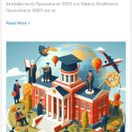
Εκπαιδευτικού Προσωπικού (ΕΕΠ) και Ειδικού Βοηθητικού
Προσωπικού (ΕΒΠ) για το
Υπουργείο
Read More »
Παιδείας:
50
εκατ.
ευρώ
για
τις
προσλήψεις
αναπληρωτών
–
Όσα
πρέπει
να
γνωρίζετε