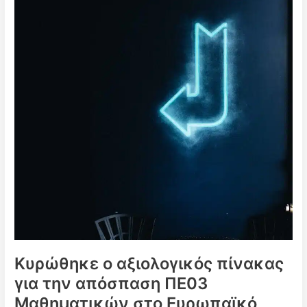
ΠΕ11
Φυσικής
Αγωγής
στο
Ευρωπαϊκό
Σχολείο
Βρυξέλλες
ΙΙΙ
Κυρώθηκε ο αξιολογικός πίνακας
για την απόσπαση ΠΕ03
Μαθηματικών στο Ευρωπαϊκό