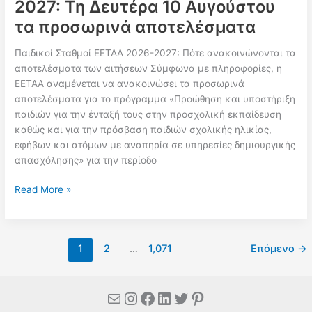
2027: Τη Δευτέρα 10 Αυγούστου
τα προσωρινά αποτελέσματα
Παιδικοί Σταθμοί ΕΕΤΑΑ 2026-2027: Πότε ανακοινώνονται τα
αποτελέσματα των αιτήσεων Σύμφωνα με πληροφορίες, η
ΕΕΤΑΑ αναμένεται να ανακοινώσει τα προσωρινά
αποτελέσματα για το πρόγραμμα «Προώθηση και υποστήριξη
παιδιών για την ένταξή τους στην προσχολική εκπαίδευση
καθώς και για την πρόσβαση παιδιών σχολικής ηλικίας,
εφήβων και ατόμων με αναπηρία σε υπηρεσίες δημιουργικής
απασχόλησης» για την περίοδο
Παιδικοί
Read More »
Σταθμοί
ΕΕΤΑΑ
2026-
1
2
…
1,071
Επόμενο
→
2027:
Τη
Δευτέρα
Mail
Instagram
Facebook
Linkedin
Twitter
Pinterest
10
Αυγούστου