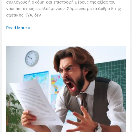
συλλόγους ή ακόμη και επιστροφή μέρους της αξίας του
voucher στους ωφελούμενους. Σύμφωνα με το άρθρο 5 της
σχετικής ΚΥΑ, δεν
Προειδοποίηση
Read More »
για
τη
λειτουργία
των
ΚΔΑΠ:
Τι
απαγορεύεται
–
Οι
κυρώσεις
για
παρατυπίες
με
τα
voucher