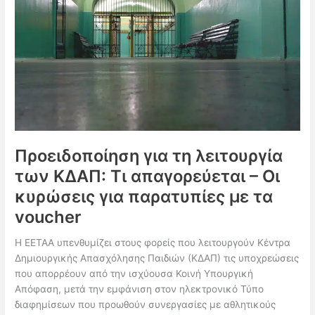
επίδομα
1.120
φοιτητών
του
Πανεπιστημίου
Θεσσαλίας
Προειδοποίηση για τη λειτουργία
των ΚΔΑΠ: Τι απαγορεύεται – Οι
κυρώσεις για παρατυπίες με τα
voucher
Η ΕΕΤΑΑ υπενθυμίζει στους φορείς που λειτουργούν Κέντρα
Δημιουργικής Απασχόλησης Παιδιών (ΚΔΑΠ) τις υποχρεώσεις
που απορρέουν από την ισχύουσα Κοινή Υπουργική
Απόφαση, μετά την εμφάνιση στον ηλεκτρονικό Τύπο
διαφημίσεων που προωθούν συνεργασίες με αθλητικούς