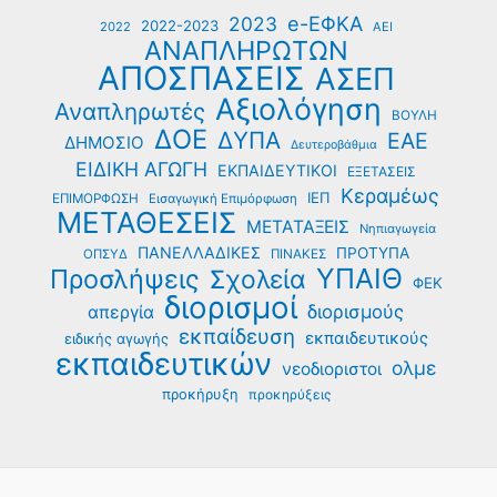
e-ΕΦΚΑ
2023
τα
2022-2023
2022
ΑΕΙ
ΑΝΑΠΛΗΡΩΤΩΝ
προσωρινά
ΑΠΟΣΠΑΣΕΙΣ
ΑΣΕΠ
αποτελέσματα
Αξιολόγηση
Αναπληρωτές
ΒΟΥΛΗ
ΔΟΕ
ΔΥΠΑ
ΕΑΕ
ΔΗΜΟΣΙΟ
Δευτεροβάθμια
ΕΙΔΙΚΗ ΑΓΩΓΗ
ΕΚΠΑΙΔΕΥΤΙΚΟΙ
ΕΞΕΤΑΣΕΙΣ
Κεραμέως
ΙΕΠ
ΕΠΙΜΟΡΦΩΣΗ
Εισαγωγική Επιμόρφωση
ΜΕΤΑΘΕΣΕΙΣ
ΜΕΤΑΤΑΞΕΙΣ
Νηπιαγωγεία
ΠΑΝΕΛΛΑΔΙΚΕΣ
ΠΡΟΤΥΠΑ
ΟΠΣΥΔ
ΠΙΝΑΚΕΣ
ΥΠΑΙΘ
Προσλήψεις
Σχολεία
ΦΕΚ
διορισμοί
διορισμούς
απεργία
εκπαίδευση
εκπαιδευτικούς
ειδικής αγωγής
εκπαιδευτικών
ολμε
νεοδιοριστοι
προκήρυξη
προκηρύξεις