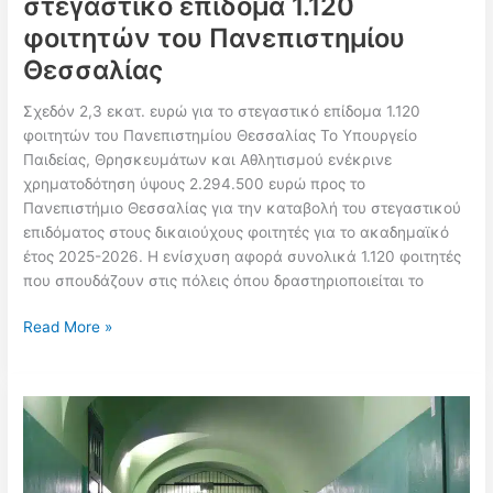
στεγαστικό επίδομα 1.120
φοιτητών του Πανεπιστημίου
Θεσσαλίας
Σχεδόν 2,3 εκατ. ευρώ για το στεγαστικό επίδομα 1.120
φοιτητών του Πανεπιστημίου Θεσσαλίας Το Υπουργείο
Παιδείας, Θρησκευμάτων και Αθλητισμού ενέκρινε
χρηματοδότηση ύψους 2.294.500 ευρώ προς το
Πανεπιστήμιο Θεσσαλίας για την καταβολή του στεγαστικού
επιδόματος στους δικαιούχους φοιτητές για το ακαδημαϊκό
έτος 2025-2026. Η ενίσχυση αφορά συνολικά 1.120 φοιτητές
που σπουδάζουν στις πόλεις όπου δραστηριοποιείται το
Σχεδόν
Read More »
2,3
εκατ.
ευρώ
για
το
στεγαστικό