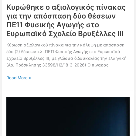
Σφοδρή
Κυρώθηκε ο αξιολογικός πίνακας
καταγγελία
για την απόσπαση δύο θέσεων
ΟΙΕΛΕ
ΠΕ11 Φυσικής Αγωγής στο
Ευρωπαϊκό Σχολείο Βρυξέλλες ΙΙΙ
Κύρωση αξιολογικού πίνακα για την κάλυψη με απόσπαση
δύο (2) θέσεων κλ. ΠΕ11 Φυσικής Αγωγής στο Ευρωπαϊκό
Σχολείο Βρυξέλλες ΙΙΙ, με γλώσσα διδασκαλίας την ελληνική
(Αρ. Πρόσκλησης 33598/Η2/18-3-2026) Ο πίνακας
Κυρώθηκε
Read More »
ο
αξιολογικός
πίνακας
για
την
απόσπαση
δύο
θέσεων