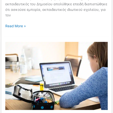
εκπαιδευτικός του Δημοσίου απολύθηκε επειδή διαπιστώθηκε
ότι ασκούσε εμπορία, εκπαιδευτικός ιδιωτικού σχολείου, για
τον
«Δύο
Read More »
μέτρα
και
δύο
σταθμά»:
Άλλοι
απολύονται
για
εμπορική
δραστηριότητα,
άλλοι
επιβραβεύονται
με
διευθυντικές
θέσεις
–