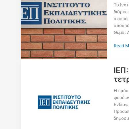
τετραετ
Το Ινσ
αποσπά
διάρκε
εκπαιδ
αφορά 
και
αποσπάσ
διοικητ
Θέμα: 
υπαλλ
στο
ΙΕΠ:
Read M
ΙΕΠ
Πρόσκ
για
αποσπά
ΙΕΠ
τετραε
τετ
διάρκει
ως
Η πρόσ
διοικητ
φορέων
προσωπ
Ενδιαφ
Προσωπι
δημοσιε