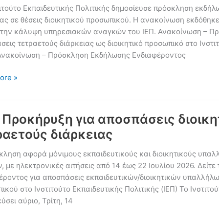
είς
τιτούτο Εκπαιδευτικής Πολιτικής δημοσίευσε πρόσκληση εκδήλ
σεις
ιας σε θέσεις διοικητικού προσωπικού. Η ανακοίνωση εκδόθηκ
ευτικών
την κάλυψη υπηρεσιακών αναγκών του ΙΕΠ. Ανακοίνωση – Πρ
εις τετραετούς διάρκειας ως διοικητικό προσωπικό στο Ινστιτ
ικών
Ανακοίνωση – Πρόσκληση Εκδήλωσης Ενδιαφέροντος
ήλων
ore »
ληση
σεις
: Προκήρυξη για αποσπάσεις διοικ
τούς
ραετούς διάρκειας
ας
κληση αφορά μόνιμους εκπαιδευτικούς και διοικητικούς υπα
ικό
, με ηλεκτρονικές αιτήσεις από 14 έως 22 Ιουλίου 2026. Δεί
ικό
έροντος για αποσπάσεις εκπαιδευτικών/διοικητικών υπαλλήλων
κού στο Ινστιτούτο Εκπαιδευτικής Πολιτικής (ΙΕΠ) Το Ινστιτού
ύσει αύριο, Τρίτη, 14