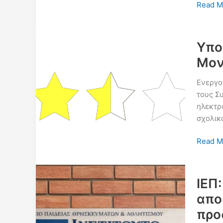
ΙΕΠ:
Read M
Προκή
για
αποσπά
Υπο
διοικητ
Μον
προσωπ
τετραε
Ενεργοπ
διάρκει
τους Σ
ηλεκτρ
σχολικ
Υποβο
Read M
Εκθέσε
Εξωτερ
Αξιολό
ΙΕΠ
Σχολικ
απο
Μονάδ
προ
2025–