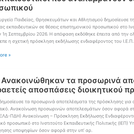
σωπικού
υργείο Παιδείας, Θρησκευμάτων και Αθλητισμού δημοσίευσε τη
ας εκπαιδευτικών σε θέσεις επιστημονικού προσωπικού στο Ινστι
ν 1η Σεπτεμβρίου 2026. Η απόφαση εκδόθηκε έπειτα από την 
επε η σχετική πρόσκληση εκδήλωσης ενδιαφέροντος του Ι.Ε.Π.
σεις
ore »
τούς
ας
: Ανακοινώθηκαν τα προσωρινά απο
ραετείς αποσπάσεις διοικητικού 
νώθηκαν
 δημοσίευσε τα προσωρινά αποτελέσματα της πρόσκλησης για α
ικό. Ανακοίνωση προσωρινών αποτελεσμάτων όσον αφορά στην
υτικοί
ΛΔ-ΠΔΗ) Ανακοίνωση – Πρόσκληση Εκδήλωσης Ενδιαφέροντος
ικό προσωπικό στο Ινστιτούτο Εκπαιδευτικής Πολιτικής (ΙΕΠ)
μβάνουν
γησης υποψηφίων όσον αφορά στην υπ’ αρ.