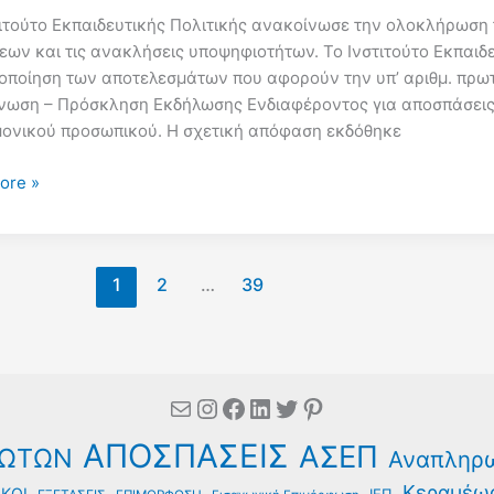
τιτούτο Εκπαιδευτικής Πολιτικής ανακοίνωσε την ολοκλήρωση 
εων και τις ανακλήσεις υποψηφιοτήτων. Το Ινστιτούτο Εκπαιδε
κοποίηση των αποτελεσμάτων που αφορούν την υπ’ αριθμ. πρ
νωση – Πρόσκληση Εκδήλωσης Ενδιαφέροντος για αποσπάσεις ε
όρμα
μονικού προσωπικού. Η σχετική απόφαση εκδόθηκε
ore »
κοποιήθηκαν
έσματα
1
2
…
39
είς
σεις
ευτικών
Mail
Instagram
Facebook
Linkedin
Twitter
Pinterest
ΑΠΟΣΠΑΣΕΙΣ
ΑΣΕΠ
ΩΤΩΝ
Αναπληρ
μονικού
Κεραμέω
ΚΟΙ