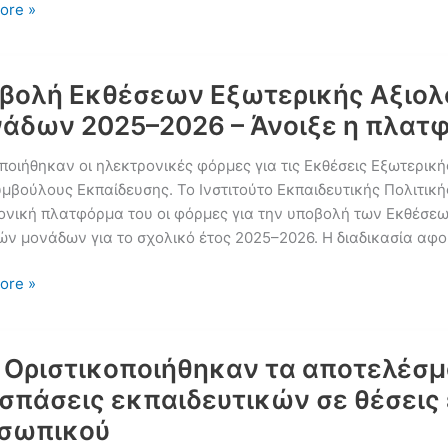
ore »
ρυξη
σεις
βολή Εκθέσεων Εξωτερικής Αξιολ
ικού
άδων 2025–2026 – Άνοιξε η πλατφ
ικού
τούς
οιήθηκαν οι ηλεκτρονικές φόρμες για τις Εκθέσεις Εξωτερικής
ας
υμβούλους Εκπαίδευσης. Το Ινστιτούτο Εκπαιδευτικής Πολιτική
ονική πλατφόρμα του οι φόρμες για την υποβολή των Εκθέσεω
ών μονάδων για το σχολικό έτος 2025–2026. Η διαδικασία αφ
λή
ore »
ων
ικής
γησης
: Οριστικοποιήθηκαν τα αποτελέσμα
ών
σπάσεις εκπαιδευτικών σε θέσεις
ων
σωπικού