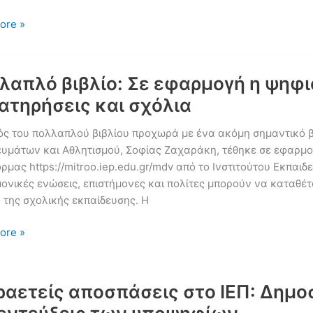
μονικού
ore »
ικού
νώθηκαν
ινά
λαπλό βιβλίο: Σε εφαρμογή η ψηφι
έσματα
ατηρήσεις και σχόλια
ός του πολλαπλού βιβλίου προχωρά με ένα ακόμη σημαντικό β
είς
υμάτων και Αθλητισμού, Σοφίας Ζαχαράκη, τέθηκε σε εφαρμο
σεις
μας https://mitroo.iep.edu.gr/mdv από το Ινστιτούτου Εκπαιδευ
ικού
ονικές ενώσεις, επιστήμονες και πολίτες μπορούν να καταθέτ
ικού
 της σχολικής εκπαίδευσης. Η
πλό
ore »
ογή
ραετείς αποσπάσεις στο ΙΕΠ: Δημοσ