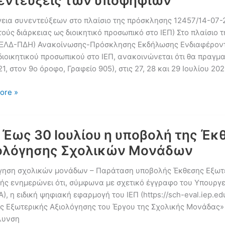
εντεύξεις των υποψηφίων
ή
όρμα
γεια συνεντεύξεων στο πλαίσιο της πρόσκλησης 12457/14-07
ούς διάρκειας ως διοικητικό προσωπικό στο ΙΕΠ) Στο πλαίσιο τ
ΛΔ-ΠΔΗ) Ανακοίνωσης-Πρόσκλησης Εκδήλωσης Ενδιαφέροντος
 διοικητικού προσωπικού στο ΙΕΠ, ανακοινώνεται ότι θα πραγμ
ρήσεις
21, στον 9ο όροφο, Γραφείο 905), στις 27, 28 και 29 Ιουλίου 2
τείς
ore »
σεις
: Έως 30 Ιουλίου η υποβολή της Έ
εύτηκε
ολόγησης Σχολικών Μονάδων
ς
γηση σχολικών μονάδων – Παράταση υποβολής Έκθεσης Εξωτερ
κής ενημερώνει ότι, σύμφωνα με σχετικό έγγραφο του Υπουργ
), η ειδική ψηφιακή εφαρμογή του ΙΕΠ (https://sch-eval.iep.edu
εύξεις
ς Εξωτερικής Αξιολόγησης του Έργου της Σχολικής Μονάδας» 
λυνση
φίων