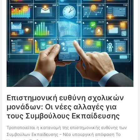
12
Αυγούστου
οι
ενστάσεις
Επιστημονική ευθύνη σχολικών
μονάδων: Οι νέες αλλαγές για
τους Συμβούλους Εκπαίδευσης
Τροποποιείται η κατανομή της επιστημονικής ευθύνης των
Συμβούλων Εκπαίδευσης – Νέα υπουργική απόφαση Το