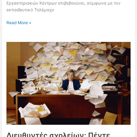
Εργαστηριακών Κέντρων επιβεβαιώνει, σύμφωνα με τον
εκπαιδευτικό Τηλέμαχο
Έρχεται
Read More »
χάος
στις
τοποθετήσεις
Διευθυντών
–
Σοβαρές
δυσλειτουργίες
στα
σχολεία
από
την
1η
Σεπτεμβρίου
–
Τι
αποκαλύπτει
Διευθυντές σχολείων: Πέντε
η