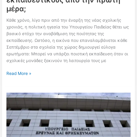
μέρα;
Κάθε χρόνο, λίγο πριν από την έναρξη της νέας σχολικής
χρονιάς, η πολιτική ηγεσία του Υπουργείου Παιδείας θέτει ως
βασικό στόχο την αναβάθμιση της ποιότητας της
εκπαίδευσης. Ωστόσο, η εικόνα που επαναλαμβάνεται κάθε
Σεπτέμβριο στα σχολεία της χώρας δημιουργεί εύλογα
ερωτήματα: Μπορεί να υπάρξει ποιοτική εκπαίδευση όταν οι
σχολικές μονάδες ξεκινούν τη λειτουργία τους με
Ποιότητα
Read More »
στην
εκπαίδευση
χωρίς
εκπαιδευτικούς
από
την
πρώτη
μέρα;