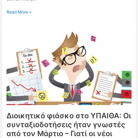
Οριστικοί
Read More »
πίνακες
δεκτών
και
μη
δεκτών
υποψηφίων
Διευθυντών
για
τα
Π.ΕΠΑ.Λ.
Ακρωτηρίου
και
Λαυρίου
Διοικητικό φιάσκο στο ΥΠΑΙΘΑ: Οι
συνταξιοδοτήσεις ήταν γνωστές
από τον Μάρτιο – Γιατί οι νέοι