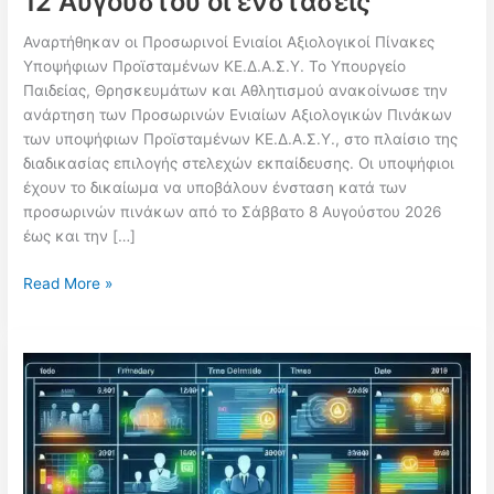
12 Αυγούστου οι ενστάσεις
Αναρτήθηκαν οι Προσωρινοί Ενιαίοι Αξιολογικοί Πίνακες
Υποψήφιων Προϊσταμένων ΚΕ.Δ.Α.Σ.Υ. Το Υπουργείο
Παιδείας, Θρησκευμάτων και Αθλητισμού ανακοίνωσε την
ανάρτηση των Προσωρινών Ενιαίων Αξιολογικών Πινάκων
των υποψήφιων Προϊσταμένων ΚΕ.Δ.Α.Σ.Υ., στο πλαίσιο της
διαδικασίας επιλογής στελεχών εκπαίδευσης. Οι υποψήφιοι
έχουν το δικαίωμα να υποβάλουν ένσταση κατά των
προσωρινών πινάκων από το Σάββατο 8 Αυγούστου 2026
έως και την […]
Αναρτήθηκαν
Read More »
οι
προσωρινοί
πίνακες
υποψήφιων
Προϊσταμένων
ΚΕ.Δ.Α.Σ.Υ.
–
Έως