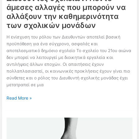
άμεσες αλλαγές που μπορούν να
νέα
εγκύκλιος
αλλάξουν την καθημερινότητα
των σχολικών μονάδων
Η ενίσχυση του ρόλου των Διευθυντών αποτελεί βασική
προϋπόθεση για ένα σύγχρονο, ασφαλές και
αποτελεσματικό δημόσιο σχολείο Το σχολείο του 21ου αιώνα
δεν μπορεί να λειτουργεί με διοικητικά εργαλεία και
αντιλήψεις άλλων εποχών. Οι απαιτήσεις έχουν
πολλαπλασιαστεί, οι κοινωνικές προκλήσεις έχουν γίνει πιο
σύνθετες και ο ρόλος του Διευθυντή σχολικής μονάδας έχει
μετατραπεί σε μια
Διευθυντές
Read More »
σχολείων:
Πέντε
άμεσες
αλλαγές
που
μπορούν