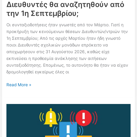
Διευθυντές θα αναζητηθούν από
την 1η Σεπτεμβρίου;
Οι συνταξιοδοτήσεις ήταν γνωστές από τον Μάρτιο. Γιατί η
προκήρυξη των κενούμενων θέσεων Διευθυντών/ντριών την
1η Σεπτεμβρίου; Από τις αρχές Μαρτίου ήταν ήδη γνωστό
ποιοι Διευθυντές σχολικών μονάδων επρόκειτο να
αποχωρήσουν στις 31 Αυγούστου 2026, καθώς είχε
εκπνεύσει η προθεσμία ανάκλησης των αιτήσεων
συνταξιοδότησης. Επομένως, το αυτονόητο θα ήταν να είχαν
δρομολογηθεί εγκαίρως όλες οι
Διοικητικό
Read More »
φιάσκο
στο
ΥΠΑΙΘΑ:
Οι
συνταξιοδοτήσεις
ήταν
γνωστές