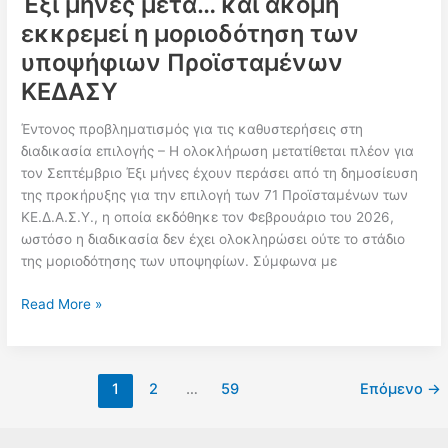
Έξι μήνες μετά… και ακόμη
εκκρεμεί η μοριοδότηση των
υποψήφιων Προϊσταμένων
ΚΕΔΑΣΥ
Έντονος προβληματισμός για τις καθυστερήσεις στη
διαδικασία επιλογής – Η ολοκλήρωση μετατίθεται πλέον για
τον Σεπτέμβριο Έξι μήνες έχουν περάσει από τη δημοσίευση
της προκήρυξης για την επιλογή των 71 Προϊσταμένων των
ΚΕ.Δ.Α.Σ.Υ., η οποία εκδόθηκε τον Φεβρουάριο του 2026,
ωστόσο η διαδικασία δεν έχει ολοκληρώσει ούτε το στάδιο
της μοριοδότησης των υποψηφίων. Σύμφωνα με
Έξι
Read More »
μήνες
μετά…
και
1
2
…
59
Επόμενο
→
ακόμη
εκκρεμεί
η