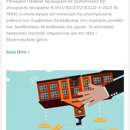
Υπουργείο Παιδείας προχώρησε σε τροποποίηση της
υπουργικής απόφασης Φ.351.1/150/33121/Ε3/22-3-2023 (Β΄
1964), η οποία αφορά την κατανομή της επιστημονικής
ευθύνης των Συμβούλων Εκπαίδευσης στις σχολικές μονάδες
των Διευθύνσεων Εκπαίδευσης της χώρας. Οι καλύτερες
εφαρμογές τεχνητής νοημοσύνης για την τάξη –
Εξοικονομήστε χρόνο
Επιστημονική
Read More »
ευθύνη
σχολικών
μονάδων:
Οι
νέες
αλλαγές
για
τους
Συμβούλους
Εκπαίδευσης