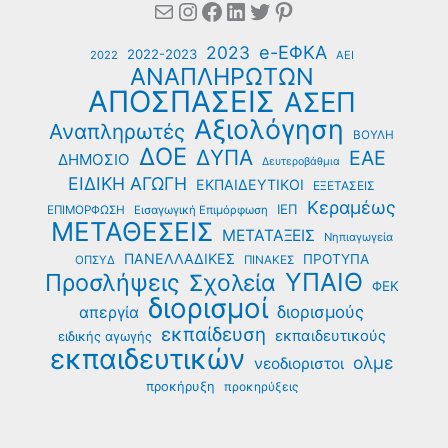
Mail
Instagram
Facebook
Linkedin
Twitter
Pinterest
μοριοδότηση
των
e-ΕΦΚΑ
2023
υποψήφιων
2022-2023
2022
ΑΕΙ
ΑΝΑΠΛΗΡΩΤΩΝ
Προϊσταμένων
ΑΠΟΣΠΑΣΕΙΣ
ΑΣΕΠ
ΚΕΔΑΣΥ
Αξιολόγηση
Αναπληρωτές
ΒΟΥΛΗ
ΔΟΕ
ΔΥΠΑ
ΕΑΕ
ΔΗΜΟΣΙΟ
Δευτεροβάθμια
ΕΙΔΙΚΗ ΑΓΩΓΗ
ΕΚΠΑΙΔΕΥΤΙΚΟΙ
ΕΞΕΤΑΣΕΙΣ
Κεραμέως
ΙΕΠ
ΕΠΙΜΟΡΦΩΣΗ
Εισαγωγική Επιμόρφωση
ΜΕΤΑΘΕΣΕΙΣ
ΜΕΤΑΤΑΞΕΙΣ
Νηπιαγωγεία
ΠΑΝΕΛΛΑΔΙΚΕΣ
ΠΡΟΤΥΠΑ
ΟΠΣΥΔ
ΠΙΝΑΚΕΣ
ΥΠΑΙΘ
Προσλήψεις
Σχολεία
ΦΕΚ
διορισμοί
διορισμούς
απεργία
εκπαίδευση
εκπαιδευτικούς
ειδικής αγωγής
εκπαιδευτικών
ολμε
νεοδιοριστοι
προκήρυξη
προκηρύξεις