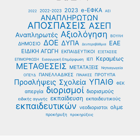
e-ΕΦΚΑ
2023
2022-2023
2022
ΑΕΙ
ΑΝΑΠΛΗΡΩΤΩΝ
ΑΠΟΣΠΑΣΕΙΣ
ΑΣΕΠ
Αξιολόγηση
Αναπληρωτές
ΒΟΥΛΗ
ΔΟΕ
ΔΥΠΑ
ΕΑΕ
ΔΗΜΟΣΙΟ
Δευτεροβάθμια
ΕΙΔΙΚΗ ΑΓΩΓΗ
ΕΚΠΑΙΔΕΥΤΙΚΟΙ
ΕΞΕΤΑΣΕΙΣ
Κεραμέως
ΙΕΠ
ΕΠΙΜΟΡΦΩΣΗ
Εισαγωγική Επιμόρφωση
ΜΕΤΑΘΕΣΕΙΣ
ΜΕΤΑΤΑΞΕΙΣ
Νηπιαγωγεία
ΠΑΝΕΛΛΑΔΙΚΕΣ
ΠΡΟΤΥΠΑ
ΟΠΣΥΔ
ΠΙΝΑΚΕΣ
ΥΠΑΙΘ
Προσλήψεις
Σχολεία
ΦΕΚ
διορισμοί
διορισμούς
απεργία
εκπαίδευση
εκπαιδευτικούς
ειδικής αγωγής
εκπαιδευτικών
ολμε
νεοδιοριστοι
προκήρυξη
προκηρύξεις