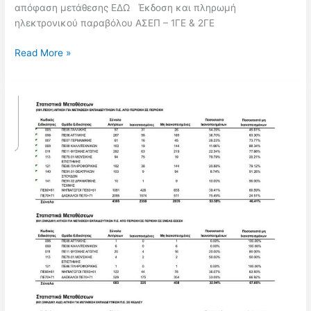
απόφαση μετάθεσης ΕΔΩ Έκδοση και πληρωμή
2023!!
ηλεκτρονικού παραβόλου ΑΣΕΠ – 1ΓΕ & 2ΓΕ
Έκδοση
Read More »
απόφασης
μεταθέσεων
μελών
ΕΕΠ-
ΕΒΠ
σχολικού
έτους
2022-
2023