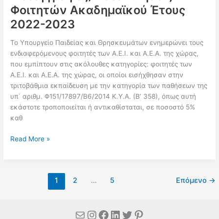
ΕΤΟΥΣ
Φοιτητών Ακαδημαϊκού Έτους
2022-
2022-2023
2023
Το Υπουργείο Παιδείας και Θρησκευμάτων ενημερώνει τους
ενδιαφερόμενους φοιτητές των Α.Ε.Ι. και Α.Ε.Α. της χώρας,
που εμπίπτουν στις ακόλουθες κατηγορίες: φοιτητές των
Α.Ε.Ι. και Α.Ε.Α. της χώρας, οι οποίοι εισήχθησαν στην
τριτοβάθμια εκπαίδευση με την κατηγορία των παθήσεων της
υπ΄ αριθμ. Φ151/17897/Β6/2014 Κ.Υ.Α. (Β’ 358), όπως αυτή
εκάστοτε τροποποιείται ή αντικαθίσταται, σε ποσοστό 5%
καθ
Μετεγγραφές/
Read More »
Μετακινήσεις
Φοιτητών
Ακαδημαϊκού
1
2
…
5
Επόμενο
→
Έτους
2022-
2023
Mail
Instagram
Facebook
Linkedin
Twitter
Pinterest