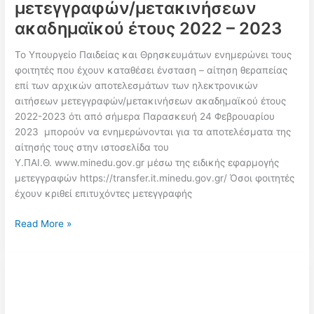
μετεγγραφών/μετακινήσεων
ακαδημαϊκού έτους 2022 – 2023
Το Υπουργείο Παιδείας και Θρησκευμάτων ενημερώνει τους
φοιτητές που έχουν καταθέσει ένσταση – αίτηση θεραπείας
επί των αρχικών αποτελεσμάτων των ηλεκτρονικών
αιτήσεων μετεγγραφών/μετακινήσεων ακαδημαϊκού έτους
2022-2023 ότι από σήμερα Παρασκευή 24 Φεβρουαρίου
2023 μπορούν να ενημερώνονται για τα αποτελέσματα της
αίτησής τους στην ιστοσελίδα του
Υ.ΠΑΙ.Θ. www.minedu.gov.gr μέσω της ειδικής εφαρμογής
μετεγγραφών https://transfer.it.minedu.gov.gr/ Όσοι φοιτητές
έχουν κριθεί επιτυχόντες μετεγγραφής
Αποτελέσματα
Read More »
ενστάσεων-
αιτήσεων
θεραπείας
μετεγγραφών/
μετακινήσεων