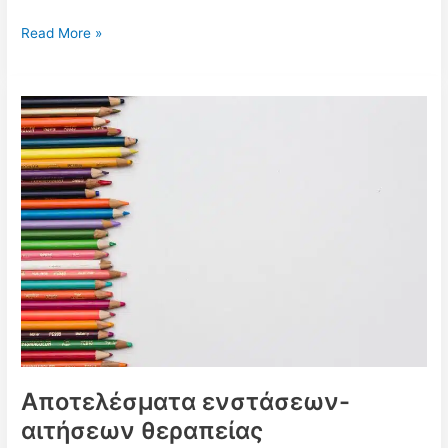
Στατιστικά
Read More »
Μεταθέσεων
Α/
βθμιας
Εκπαίδευσης
ανά
ειδικότητα
2022-
2023
Αποτελέσματα ενστάσεων-
αιτήσεων θεραπείας