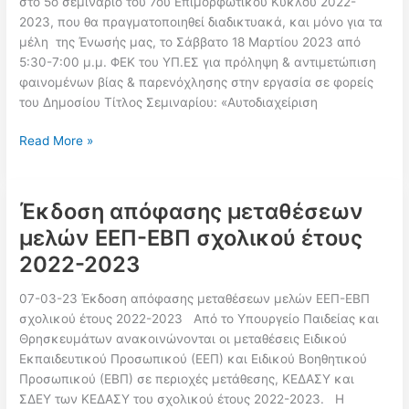
στο 5ο σεμινάριο του 7ου Επιμορφωτικού Κύκλου 2022-
έτους
2023, που θα πραγματοποιηθεί διαδικτυακά, και μόνο για τα
2022-
μέλη της Ένωσής μας, το Σάββατο 18 Μαρτίου 2023 από
2023»
5:30-7:00 μ.μ. ΦΕΚ του ΥΠ.ΕΣ για πρόληψη & αντιμετώπιση
φαινομένων βίας & παρενόχλησης στην εργασία σε φορείς
του Δημοσίου Τίτλος Σεμιναρίου: «Αυτοδιαχείριση
Ένωση
Read More »
Δ/
ντων:
«Αυτοδιαχείριση
Έκδοση απόφασης μεταθέσεων
και
μελών ΕΕΠ-ΕΒΠ σχολικού έτους
επαγγελματική
2022-2023
επιβίωση»
5ο
07-03-23 Έκδοση απόφασης μεταθέσεων μελών ΕΕΠ-ΕΒΠ
σεμινάριο
σχολικού έτους 2022-2023 Από το Υπουργείο Παιδείας και
–
Θρησκευμάτων ανακοινώνονται οι μεταθέσεις Ειδικού
7ου
Εκπαιδευτικού Προσωπικού (ΕΕΠ) και Ειδικού Βοηθητικού
Επιμορφωτικού
Προσωπικού (ΕΒΠ) σε περιοχές μετάθεσης, ΚΕΔΑΣΥ και
Κύκλου
ΣΔΕΥ των ΚΕΔΑΣΥ του σχολικού έτους 2022-2023. Η
2022-