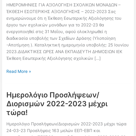
ΗΜΕΡΟΜΗΝΙΕΣ ΓΙΑ ΑΞΙΟΛΟΓΗΣΗ ΣΧΟΛΙΚΩΝ ΜΟΝΑΔΩΝ –
ΈΚΘΕΣΗ ΕΣΩΤΕΡΙΚΗΣ ΑΞΙΟΛΟΓΗΣΗΣ – 2022-2023 Σας
ενημερώνουμε ότι η Έκθεση Εσωτερικής Αξιολόγησης του
έργου των σχολικών μονάδων για το 2022-23 θα
ενεργοποιηθεί στις 31 Μαΐου, αφού ολοκληρωθεί η
διαδικασία υποβολής των Σχεδίων Δράσης (Υλοποίηση
-Αποτίμηση ). Καταληκτική ημερομηνία υποβολής: 25 Ιουνίου
2023.ΔΙΔΑΚΤΙΚΕΣ ΩΡΕΣ ΑΝΑ ΕΚΠΑΙΔΕΥΤΗ ΔΗΜΟΣΙΩΝ ΙΕΚ
Έκθεση Εσωτερικής Αξιολόγησης σχολικών […]
ΙΕΠ
Read More »
/
ΗΜΕΡΟΜΗΝΙΕΣ
ΓΙΑ
Ημερολόγιο Προσλήψεων/
ΑΞΙΟΛΟΓΗΣΗ
Διορισμών 2022-2023 μέχρι
ΣΧΟΛΙΚΩΝ
τώρα!
ΜΟΝΑΔΩΝ
–
Ημερολόγιο Προσλήψεων/Διορισμών 2022-2023 μέχρι τώρα
ΈΚΘΕΣΗ
24-03-23 Προσλήψεις 163 μελών ΕΕΠ-ΕΒΠ και
ΕΣΩΤΕΡΙΚΗΣ