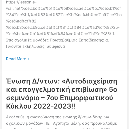
https://lesson.e-
wall.net/%ce%bc%ce%b1%ce%b8%ce%ae%ce%bc%ce%b1%cf
%84%ce%b1/%cf%83%cf%87%ce%bf%ce%bb%ce%b9%ce%ba
%ce%ad%cf%82-
%ce%b3%ce%b9%ce%bf%cf%81%cf%84%ce%ad%cf%82/25-
%ce%bc%ce%b1%cf%81%cf%84%ce%af%ce%bf%cf%85/ 1.
Στις σχολικές μονάδες Πρωτοβάθμιας Εκπαίδευσης: α.
Γίνονται εκδηλώσεις, σύμφωνα
Εγκύκλιος:
Read More »
«Εκδηλώσεις
για
την
Ένωση Δ/ντων: «Αυτοδιαχείριση
επέτειο
και επαγγελματική επιβίωση» 5ο
της
σεμινάριο – 7ου Επιμορφωτικού
Εθνικής
Εορτής
Κύκλου 2022-2023!!
της
25ης
Ακολουθεί η ανακοίνωση της ενωσης δ/ντων-δ/ντριων
Μαρτίου
σχολικών μονάδων ΠΕ Αγαπητά μέλη, σας προσκαλούμε
σχολικού