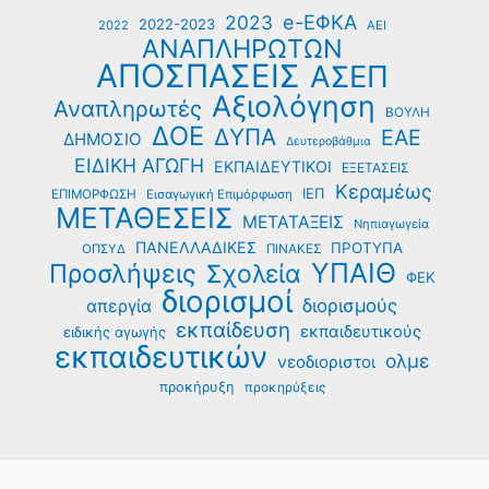
e-ΕΦΚΑ
2023
2022-2023
2022
ΑΕΙ
ΑΝΑΠΛΗΡΩΤΩΝ
ΑΠΟΣΠΑΣΕΙΣ
ΑΣΕΠ
Αξιολόγηση
Αναπληρωτές
ΒΟΥΛΗ
ΔΟΕ
ΔΥΠΑ
ΕΑΕ
ΔΗΜΟΣΙΟ
Δευτεροβάθμια
ΕΙΔΙΚΗ ΑΓΩΓΗ
ΕΚΠΑΙΔΕΥΤΙΚΟΙ
ΕΞΕΤΑΣΕΙΣ
Κεραμέως
ΙΕΠ
ΕΠΙΜΟΡΦΩΣΗ
Εισαγωγική Επιμόρφωση
ΜΕΤΑΘΕΣΕΙΣ
ΜΕΤΑΤΑΞΕΙΣ
Νηπιαγωγεία
ΠΑΝΕΛΛΑΔΙΚΕΣ
ΠΡΟΤΥΠΑ
ΟΠΣΥΔ
ΠΙΝΑΚΕΣ
ΥΠΑΙΘ
Προσλήψεις
Σχολεία
ΦΕΚ
διορισμοί
διορισμούς
απεργία
εκπαίδευση
εκπαιδευτικούς
ειδικής αγωγής
εκπαιδευτικών
ολμε
νεοδιοριστοι
προκήρυξη
προκηρύξεις