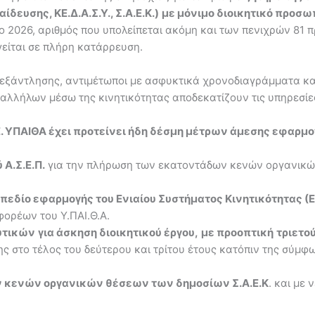
ευσης, ΚΕ.Δ.Α.Σ.Υ., Σ.Α.Ε.Κ.)
με μόνιμο διοικητικό προσω
το 2026, αριθμός που υπολείπεται ακόμη και των πενιχρών 81 
γείται σε πλήρη κατάρρευση.
 εξάντλησης, αντιμέτωποι με ασφυκτικά χρονοδιαγράμματα κα
αλλήλων μέσω της κινητικότητας αποδεκατίζουν τις υπηρεσίε
Ε. ΥΠΑΙΘΑ έχει προτείνει ήδη δέσμη μέτρων άμεσης εφαρμο
Α.Σ.Ε.Π.
για την πλήρωση των εκατοντάδων κενών οργανικών
εδίο εφαρμογής του Ενιαίου Συστήματος Κινητικότητας (Ε.
φορέων του Υ.ΠΑΙ.Θ.Α.
υτικών
για άσκηση διοικητικού έργου,
με προοπτική
τριετο
ς στο τέλος του δεύτερου και τρίτου έτους κατόπιν της σύ
ν κενών οργανικών θέσεων των δημοσίων Σ.Α.Ε.Κ
. και με 