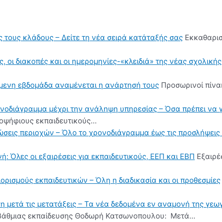
ς τους κλάδους – Δείτε τη νέα σειρά κατάταξής σας
Εκκαθαρισ
, οι διακοπές και οι ημερομηνίες-«κλειδιά» της νέας σχολική
όμενη εβδομάδα αναμένεται η ανάρτησή τους
Προσωρινοί πίνα
ονοδιάγραμμα μέχρι την ανάληψη υπηρεσίας – Όσα πρέπει να 
υποψήφιους εκπαιδευτικούς…
ηλώσεις περιοχών – Όλο το χρονοδιάγραμμα έως τις προσλήψε
ή: Όλες οι εξαιρέσεις για εκπαιδευτικούς, ΕΕΠ και ΕΒΠ
Εξαιρέσ
διορισμούς εκπαιδευτικών – Όλη η διαδικασία και οι προθεσμίες
η μετά τις μετατάξεις – Τα νέα δεδομένα εν αναμονή της γε
οβάθμιας εκπαίδευσης Θοδωρή Κατσωνοπουλου: Μετά…