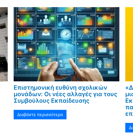
Επιστημονική ευθύνη σχολικών
«Δ
μονάδων: Οι νέες αλλαγές για τους
μι
Συμβούλους Εκπαίδευσης
Εκ
πα
επ
Διαβάστε περισσότερα
Δ