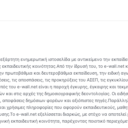
ανεξάρτητη ενημερωτική ιστοσελίδα με αντικείμενο την εκπαίδ
εκπαιδευτικής κοινότητας.Από την ίδρυσή του, το e-wall.net 
ην πρωτοβάθμια και δευτεροβάθμια εκπαίδευση, την ειδική αγω
εις, τις αποσπάσεις, τις προκηρύξεις του ΑΣΕΠ, τις εγκυκλίου
πός του e-wall.net είναι η παροχή έγκυρης, έγκαιρης και τε
ν και στις αρχές της δημοσιογραφικής δεοντολογίας. Οι ειδήσ
, αποφάσεις δημόσιων φορέων και αξιόπιστες πηγές.Παράλληλα
αι χρήσιμες πληροφορίες που αφορούν εκπαιδευτικούς, μαθητ
σης.Το e-wall.net εξελίσσεται διαρκώς, με στόχο να αποτελεί 
νική εκπαιδευτική κοινότητα, παρέχοντας ποιοτικό περιεχόμε
.