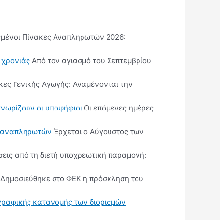
μένοι Πίνακες Αναπληρωτών 2026:
ς χρονιάς
Από τον αγιασμό του Σεπτεμβρίου
κες Γενικής Αγωγής: Αναμένονται την
γνωρίζουν οι υποψήφιοι
Οι επόμενες ημέρες
ις αναπληρωτών
Έρχεται ο Αύγουστος των
εις από τη διετή υποχρεωτική παραμονή:
Δημοσιεύθηκε στο ΦΕΚ η πρόσκληση του
ωγραφικής κατανομής των διορισμών