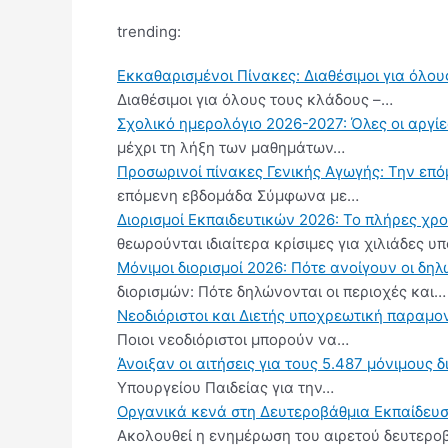
trending:
Εκκαθαρισμένοι Πίνακες: Διαθέσιμοι για όλου
Διαθέσιμοι για όλους τους κλάδους –…
Σχολικό ημερολόγιο 2026-2027: Όλες οι αργίες
μέχρι τη λήξη των μαθημάτων…
Προσωρινοί πίνακες Γενικής Αγωγής: Την επ
επόμενη εβδομάδα Σύμφωνα με…
Διορισμοί Εκπαιδευτικών 2026: Το πλήρες χρ
θεωρούνται ιδιαίτερα κρίσιμες για χιλιάδες 
Μόνιμοι διορισμοί 2026: Πότε ανοίγουν οι δ
διορισμών: Πότε δηλώνονται οι περιοχές και…
Νεοδιόριστοι και Διετής υποχρεωτική παραμον
Ποιοι νεοδιόριστοι μπορούν να…
Άνοιξαν οι αιτήσεις για τους 5.487 μόνιμους 
Υπουργείου Παιδείας για την…
Οργανικά κενά στη Δευτεροβάθμια Εκπαίδευσ
Ακολουθεί η ενημέρωση του αιρετού δευτερ