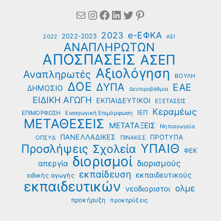
Mail
Instagram
Facebook
Linkedin
Twitter
Pinterest
e-ΕΦΚΑ
2023
2022-2023
2022
ΑΕΙ
ΑΝΑΠΛΗΡΩΤΩΝ
ΑΠΟΣΠΑΣΕΙΣ
ΑΣΕΠ
Αξιολόγηση
Αναπληρωτές
ΒΟΥΛΗ
ΔΟΕ
ΔΥΠΑ
ΕΑΕ
ΔΗΜΟΣΙΟ
Δευτεροβάθμια
ΕΙΔΙΚΗ ΑΓΩΓΗ
ΕΚΠΑΙΔΕΥΤΙΚΟΙ
ΕΞΕΤΑΣΕΙΣ
Κεραμέως
ΙΕΠ
ΕΠΙΜΟΡΦΩΣΗ
Εισαγωγική Επιμόρφωση
ΜΕΤΑΘΕΣΕΙΣ
ΜΕΤΑΤΑΞΕΙΣ
Νηπιαγωγεία
ΠΑΝΕΛΛΑΔΙΚΕΣ
ΠΡΟΤΥΠΑ
ΟΠΣΥΔ
ΠΙΝΑΚΕΣ
ΥΠΑΙΘ
Προσλήψεις
Σχολεία
ΦΕΚ
διορισμοί
διορισμούς
απεργία
εκπαίδευση
εκπαιδευτικούς
ειδικής αγωγής
εκπαιδευτικών
ολμε
νεοδιοριστοι
προκήρυξη
προκηρύξεις