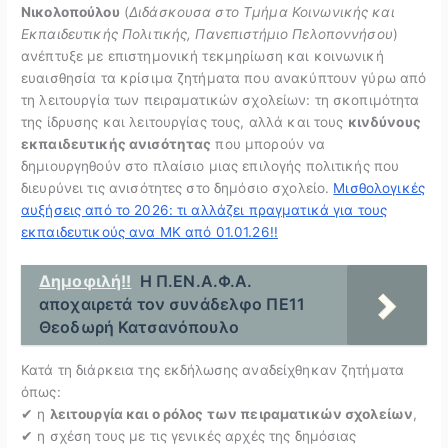
Νικολοπούλου
(
Διδάσκουσα στο Τμήμα Κοινωνικής και
Εκπαιδευτικής Πολιτικής, Πανεπιστήμιο Πελοποννήσου
)
ανέπτυξε με επιστημονική τεκμηρίωση και κοινωνική
ευαισθησία τα κρίσιμα ζητήματα που ανακύπτουν γύρω από
τη λειτουργία των πειραματικών σχολείων: τη σκοπιμότητα
της ίδρυσης και λειτουργίας τους, αλλά και τους
κινδύνους
εκπαιδευτικής ανισότητας
που μπορούν να
δημιουργηθούν στο πλαίσιο μιας επιλογής πολιτικής που
διευρύνει τις ανισότητες στο δημόσιο σχολείο.
Μισθολογικές
αυξήσεις από το 2026: τι αλλάζει πραγματικά για τους
εκπαιδευτικούς ανα ΜΚ από 01.01.26!!
Δημοφιλή!!
Η Π.ΕΝ.Α.Φ.Α.
αποχαιρετά τον συνάδελφο ΠΕ11
Θεοδωρή Κατσανόπουλο
Κατά τη διάρκεια της εκδήλωσης αναδείχθηκαν ζητήματα
όπως:
✔ η
λειτουργία και ο ρόλος των πειραματικών σχολείων
,
✔ η σχέση τους με τις γενικές αρχές της δημόσιας