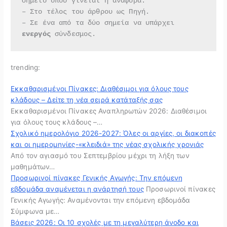
σημείο όπου γίνεται η αναφορά.
– Στο τέλος του άρθρου ως Πηγή.
– Σε ένα από τα δύο σημεία να υπάρχει 
ενεργός 
σύνδεσμος.
trending:
Εκκαθαρισμένοι Πίνακες: Διαθέσιμοι για όλους τους
κλάδους – Δείτε τη νέα σειρά κατάταξής σας
Εκκαθαρισμένοι Πίνακες Αναπληρωτών 2026: Διαθέσιμοι
για όλους τους κλάδους –…
Σχολικό ημερολόγιο 2026-2027: Όλες οι αργίες, οι διακοπές
και οι ημερομηνίες-«κλειδιά» της νέας σχολικής χρονιάς
Από τον αγιασμό του Σεπτεμβρίου μέχρι τη λήξη των
μαθημάτων…
Προσωρινοί πίνακες Γενικής Αγωγής: Την επόμενη
εβδομάδα αναμένεται η ανάρτησή τους
Προσωρινοί πίνακες
Γενικής Αγωγής: Αναμένονται την επόμενη εβδομάδα
Σύμφωνα με…
Βάσεις 2026: Οι 10 σχολές με τη μεγαλύτερη άνοδο και