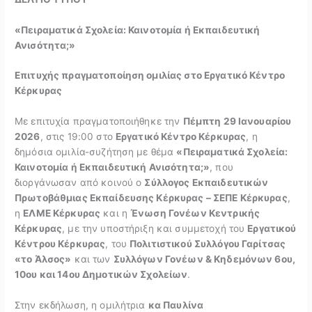
«Πειραματικά Σχολεία: Καινοτομία ή Εκπαιδευτική
Ανισότητα;»
Επιτυχής πραγματοποίηση ομιλίας στο Εργατικό Κέντρο
Κέρκυρας
Με επιτυχία πραγματοποιήθηκε την
Πέμπτη 29 Ιανουαρίου
2026
, στις 19:00 στο
Εργατικό Κέντρο Κέρκυρας
, η
δημόσια ομιλία-συζήτηση με θέμα
«Πειραματικά Σχολεία:
Καινοτομία ή Εκπαιδευτική Ανισότητα;»
, που
διοργάνωσαν από κοινού ο
Σύλλογος Εκπαιδευτικών
Πρωτοβάθμιας Εκπαίδευσης Κέρκυρας – ΣΕΠΕ Κέρκυρας
,
η
ΕΛΜΕ Κέρκυρας
και η
Ένωση Γονέων Κεντρικής
Κέρκυρας
, με την υποστήριξη και συμμετοχή του
Εργατικού
Κέντρου Κέρκυρας
, του
Πολιτιστικού Συλλόγου Γαρίτσας
«το Άλσος»
και των
Συλλόγων Γονέων & Κηδεμόνων 6ου,
10ου και 14ου Δημοτικών Σχολείων
.
Στην εκδήλωση, η ομιλήτρια
κα Παυλίνα