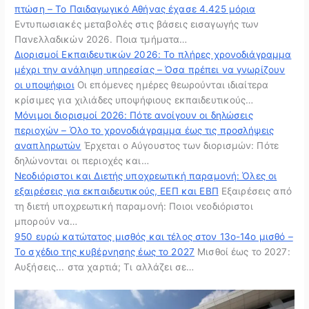
πτώση – Το Παιδαγωγικό Αθήνας έχασε 4.425 μόρια
Εντυπωσιακές μεταβολές στις βάσεις εισαγωγής των
Πανελλαδικών 2026. Ποια τμήματα…
Διορισμοί Εκπαιδευτικών 2026: Το πλήρες χρονοδιάγραμμα
μέχρι την ανάληψη υπηρεσίας – Όσα πρέπει να γνωρίζουν
οι υποψήφιοι
Οι επόμενες ημέρες θεωρούνται ιδιαίτερα
κρίσιμες για χιλιάδες υποψήφιους εκπαιδευτικούς…
Μόνιμοι διορισμοί 2026: Πότε ανοίγουν οι δηλώσεις
περιοχών – Όλο το χρονοδιάγραμμα έως τις προσλήψεις
αναπληρωτών
Έρχεται ο Αύγουστος των διορισμών: Πότε
δηλώνονται οι περιοχές και…
Νεοδιόριστοι και Διετής υποχρεωτική παραμονή: Όλες οι
εξαιρέσεις για εκπαιδευτικούς, ΕΕΠ και ΕΒΠ
Εξαιρέσεις από
τη διετή υποχρεωτική παραμονή: Ποιοι νεοδιόριστοι
μπορούν να…
950 ευρώ κατώτατος μισθός και τέλος στον 13ο-14ο μισθό –
Το σχέδιο της κυβέρνησης έως το 2027
Μισθοί έως το 2027:
Αυξήσεις... στα χαρτιά; Τι αλλάζει σε…