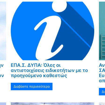
ην
ΕΠΑ.Σ. ΔΥΠΑ: Όλες οι
Αν
ο
αντιστοιχίσεις ειδικοτήτων με το
ΣΑ
ων
προηγούμενο καθεστώς
Ευ
α
Διαβάστε περισσότερα
Δ