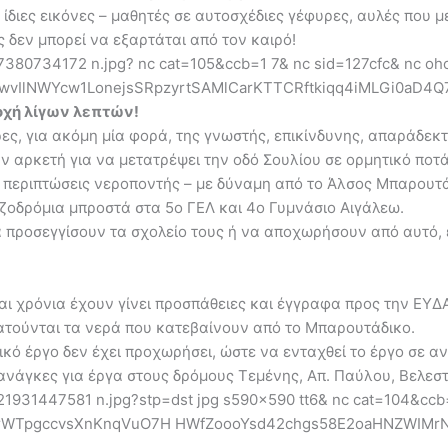
 ίδιες εικόνες – μαθητές σε αυτοσχέδιες γέφυρες, αυλές που μ
 δεν μπορεί να εξαρτάται από τον καιρό!
ροχή λίγων λεπτών!
ες, για ακόμη μία φορά, της γνωστής, επικίνδυνης, απαράδε
ταν αρκετή για να μετατρέψει την οδό Σουλίου σε ορμητικό ποτά
 περιπτώσεις νεροποντής – με δύναμη από το Άλσος Μπαρουτά
ζοδρόμια μπροστά στα 5ο ΓΕΛ και 4ο Γυμνάσιο Αιγάλεω.
α προσεγγίσουν τα σχολείο τους ή να αποχωρήσουν από αυτό, ε
αι χρόνια έχουν γίνει προσπάθειες και έγγραφα προς την ΕΥΔΑΠ
ατούνται τα νερά που κατεβαίνουν από το Μπαρουτάδικο.
ικό έργο δεν έχει προχωρήσει, ώστε να ενταχθεί το έργο σε 
ανάγκες για έργα στους δρόμους Τεμένης, Απ. Παύλου, Βελεστ