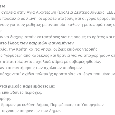
λεω
σχολεία στην Αγία Αικατερίνη (Σχολεία Δευτεροβάθμιας: ΕΕΕΕΚ
 προαύλιο σε λίμνη, οι οροφές στάζουν, και οι γύρω δρόμοι π
ους για τους μαθητές με αναπηρία, καθώς η μεταφορά τους απ
ς.
ν να διαχειριστούν καταστάσεις για τις οποίες το κράτος και
 στο έλεος των καιρικών φαινομένων
ία, την Κρήτη και τα νησιά, οι ίδιες εικόνες ντροπής:
ς “γέφυρες” από καρέκλες και θρανία για να αποχωρήσουν απ
υ καταστρέφονται, σχολικά κτίρια με σοβαρές φθορές.
ων και συντήρησης των σχολικών υποδομών.
υπόσχονται” σχέδια πολιτικής προστασίας και έργα που μένουν
νται ριζικές παρεμβάσεις με:
 επικίνδυνες περιοχές.
ρροής.
 δρόμων με ευθύνη Δήμου, Περιφέρειας και Υπουργείων.
 τεχνικών υπηρεσιών των Δήμων.