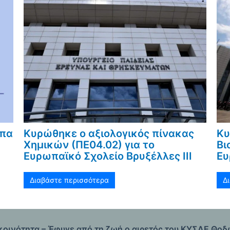
υπα
Κυρώθηκε ο αξιολογικός πίνακας
Κυ
Χημικών (ΠΕ04.02) για το
Βι
Ευρωπαϊκό Σχολείο Βρυξέλλες ΙΙΙ
Ευ
Διαβάστε περισσότερα
Δ
κοινότητα – Έφυγε από τη ζωή ο αιρετός του ΚΥΣΔΕ Θ