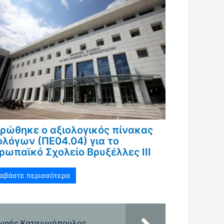
ρώθηκε ο αξιολογικός πίνακας
ολόγων (ΠΕ04.04) για το
ρωπαϊκό Σχολείο Βρυξέλλες ΙΙΙ
ιαβάστε περισσότερα
οδωρής Κατσωνόπουλος