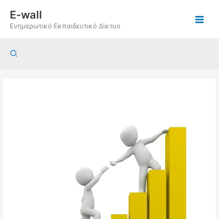
Μετάβαση
E-wall
στο
Ενημερωτικό Εκπαιδευτικό Δίκτυο
περιεχόμενο
Αναζήτηση