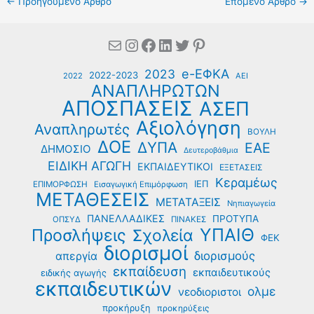
←
Προηγούμενο Άρθρο
Επόμενο Άρθρο
→
Mail
Instagram
Facebook
Linkedin
Twitter
Pinterest
e-ΕΦΚΑ
2023
2022-2023
2022
ΑΕΙ
ΑΝΑΠΛΗΡΩΤΩΝ
ΑΠΟΣΠΑΣΕΙΣ
ΑΣΕΠ
Αξιολόγηση
Αναπληρωτές
ΒΟΥΛΗ
ΔΟΕ
ΔΥΠΑ
ΕΑΕ
ΔΗΜΟΣΙΟ
Δευτεροβάθμια
ΕΙΔΙΚΗ ΑΓΩΓΗ
ΕΚΠΑΙΔΕΥΤΙΚΟΙ
ΕΞΕΤΑΣΕΙΣ
Κεραμέως
ΙΕΠ
ΕΠΙΜΟΡΦΩΣΗ
Εισαγωγική Επιμόρφωση
ΜΕΤΑΘΕΣΕΙΣ
ΜΕΤΑΤΑΞΕΙΣ
Νηπιαγωγεία
ΠΑΝΕΛΛΑΔΙΚΕΣ
ΠΡΟΤΥΠΑ
ΟΠΣΥΔ
ΠΙΝΑΚΕΣ
ΥΠΑΙΘ
Προσλήψεις
Σχολεία
ΦΕΚ
διορισμοί
διορισμούς
απεργία
εκπαίδευση
εκπαιδευτικούς
ειδικής αγωγής
εκπαιδευτικών
ολμε
νεοδιοριστοι
προκήρυξη
προκηρύξεις