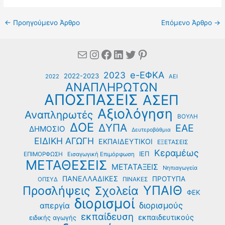
←
Προηγούμενο Άρθρο
Επόμενο Άρθρο
→
Mail
Instagram
Facebook
Linkedin
Twitter
Pinterest
e-ΕΦΚΑ
2023
2022-2023
2022
ΑΕΙ
ΑΝΑΠΛΗΡΩΤΩΝ
ΑΠΟΣΠΑΣΕΙΣ
ΑΣΕΠ
Αξιολόγηση
Αναπληρωτές
ΒΟΥΛΗ
ΔΟΕ
ΔΥΠΑ
ΕΑΕ
ΔΗΜΟΣΙΟ
Δευτεροβάθμια
ΕΙΔΙΚΗ ΑΓΩΓΗ
ΕΚΠΑΙΔΕΥΤΙΚΟΙ
ΕΞΕΤΑΣΕΙΣ
Κεραμέως
ΙΕΠ
ΕΠΙΜΟΡΦΩΣΗ
Εισαγωγική Επιμόρφωση
ΜΕΤΑΘΕΣΕΙΣ
ΜΕΤΑΤΑΞΕΙΣ
Νηπιαγωγεία
ΠΑΝΕΛΛΑΔΙΚΕΣ
ΠΡΟΤΥΠΑ
ΟΠΣΥΔ
ΠΙΝΑΚΕΣ
ΥΠΑΙΘ
Προσλήψεις
Σχολεία
ΦΕΚ
διορισμοί
διορισμούς
απεργία
εκπαίδευση
εκπαιδευτικούς
ειδικής αγωγής