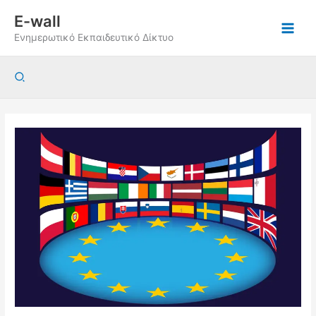
Μετάβαση
E-wall
στο
Ενημερωτικό Εκπαιδευτικό Δίκτυο
περιεχόμενο
Αναζήτηση