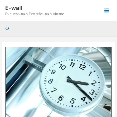
Μετάβαση
E-wall
στο
Ενημερωτικό Εκπαιδευτικό Δίκτυο
περιεχόμενο
Αναζήτηση