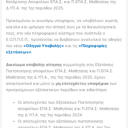
Κατάρτισης Αποφοίτων ΕΠΑ.Σ. και Π.ΕΠΑ.Σ. Μαθητείας της
Δ.ΥΠ.Α. της 1ης περιόδου 2025.
Προκειμένου οι ανωτέρω υποψήφιοι, να υποβάλουν σωστά,
εύκολα και γρήγορα την αίτησή τους με τα δικαιολογητικά
τους, στο νέο πληροφορικό σύστημα που ανέπτυξε ο
Ε.Ο.Π.Π.Ε.Π., προτείνεται να διαβάσουν αναλυτικά τις οδηγίες
του νέου
«Οδηγού Υποβολής»
και τις
«Πληροφορίες
εξετάσεων»
.
Δικαίωμα υποβολής αίτησης
συμμετοχής στις Εξετάσεις
Πιστοποίησης αποφοίτων ΕΠΑ.Σ. Μαθητείας και Π.ΕΠΑ.Σ.
Μαθητείας της Δ.ΥΠ.Α., της 1ης περιόδου 2025, έχουν
αποκλειστικά και μόνο οι
μη επιτυχόντες υποψήφιοι
των
προηγούμενων εξεταστικών περιόδων και ειδικότερα:
Οι αποτυχόντες των Εξετάσεων Πιστοποίησης
αποφοίτων ΕΠΑ.Σ. Μαθητείας και Π.ΕΠΑ.Σ. Μαθητείας
της Δ.ΥΠ.Α. της 1ης περιόδου 2024.
Οι αποτυχόντες των εξετάσεων πιστοποίησης
αποφοίτων ΕΠΑ.Σ. Μαθητείας της Δ.ΥΠ.Α. της 2ης