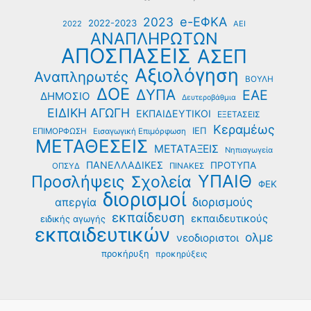
e-ΕΦΚΑ
2023
2022-2023
2022
ΑΕΙ
ΑΝΑΠΛΗΡΩΤΩΝ
ΑΠΟΣΠΑΣΕΙΣ
ΑΣΕΠ
Αξιολόγηση
Αναπληρωτές
ΒΟΥΛΗ
ΔΟΕ
ΔΥΠΑ
ΕΑΕ
ΔΗΜΟΣΙΟ
Δευτεροβάθμια
ΕΙΔΙΚΗ ΑΓΩΓΗ
ΕΚΠΑΙΔΕΥΤΙΚΟΙ
ΕΞΕΤΑΣΕΙΣ
Κεραμέως
ΙΕΠ
ΕΠΙΜΟΡΦΩΣΗ
Εισαγωγική Επιμόρφωση
ΜΕΤΑΘΕΣΕΙΣ
ΜΕΤΑΤΑΞΕΙΣ
Νηπιαγωγεία
ΠΑΝΕΛΛΑΔΙΚΕΣ
ΠΡΟΤΥΠΑ
ΟΠΣΥΔ
ΠΙΝΑΚΕΣ
ΥΠΑΙΘ
Προσλήψεις
Σχολεία
ΦΕΚ
διορισμοί
διορισμούς
απεργία
εκπαίδευση
εκπαιδευτικούς
ειδικής αγωγής
εκπαιδευτικών
ολμε
νεοδιοριστοι
προκήρυξη
προκηρύξεις