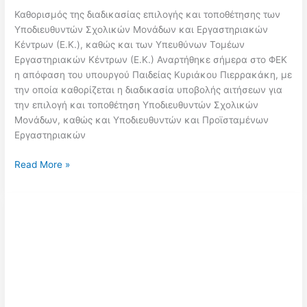
Καθορισμός της διαδικασίας επιλογής και τοποθέτησης των
Υποδιευθυντών Σχολικών Μονάδων και Εργαστηριακών
Κέντρων (Ε.Κ.), καθώς και των Υπευθύνων Τομέων
Εργαστηριακών Κέντρων (Ε.Κ.) Αναρτήθηκε σήμερα στο ΦΕΚ
η απόφαση του υπουργού Παιδείας Κυριάκου Πιερρακάκη, με
την οποία καθορίζεται η διαδικασία υποβολής αιτήσεων για
την επιλογή και τοποθέτηση Υποδιευθυντών Σχολικών
Μονάδων, καθώς και Υποδιευθυντών και Προϊσταμένων
Εργαστηριακών
ΦΕΚ
Read More »
/
Καθορισμός
της
διαδικασίας
επιλογής
και
τοποθέτησης
των
Υποδιευθυντών