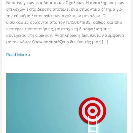
Νηπιαγωγείων και Δημοτικών Σχολείων Η αναπλήρωση των
στελεχών εκπαίδευσης αποτελεί ένα σημαντικό ζήτημα για
την εύρυθμη λειτουργία των σχολικών μονάδων. Οι
διαδικασίες ορίζονται από τον Ν.1566/1985, καθώς και από
νεότερες τροποποιήσεις, με στόχο τη διασφάλιση της
συνέχειας στη διοίκηση. Αναπλήρωση Διευθυντών Σύμφωνα
με τον νόμο: Όταν απουσιάζει ο διευθυντής μιας […]
Αναπλήρωση
Read More »
Διευθυντών,
Υποδιευθυντών
και
Προϊσταμένων:
Όλες
οι
Διαδικασίες
και
τα
Επιδόματα