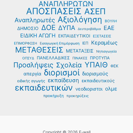
ΑΝΑΠΛΗΡΩΤΩΝ
ΑΠΟΣΠΑΣΕΙΣ
ΑΣΕΠ
Αξιολόγηση
Αναπληρωτές
ΒΟΥΛΗ
ΔΟΕ
ΔΥΠΑ
ΕΑΕ
ΔΗΜΟΣΙΟ
Δευτεροβάθμια
ΕΙΔΙΚΗ ΑΓΩΓΗ
ΕΚΠΑΙΔΕΥΤΙΚΟΙ
ΕΞΕΤΑΣΕΙΣ
Κεραμέως
ΙΕΠ
ΕΠΙΜΟΡΦΩΣΗ
Εισαγωγική Επιμόρφωση
ΜΕΤΑΘΕΣΕΙΣ
ΜΕΤΑΤΑΞΕΙΣ
Νηπιαγωγεία
ΠΑΝΕΛΛΑΔΙΚΕΣ
ΠΡΟΤΥΠΑ
ΟΠΣΥΔ
ΠΙΝΑΚΕΣ
ΥΠΑΙΘ
Προσλήψεις
Σχολεία
ΦΕΚ
διορισμοί
διορισμούς
απεργία
εκπαίδευση
εκπαιδευτικούς
ειδικής αγωγής
εκπαιδευτικών
ολμε
νεοδιοριστοι
προκήρυξη
προκηρύξεις
Copyright © 2026 E-wall