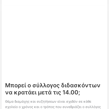
για
τους
οποίους
ένας
μαθητής
μπορεί
να
επαναλάβει
την
τάξη
στο
δημοτικό
σχολείο!
Μπορεί ο σύλλογος διδασκόντων
να κρατάει μετά τις 14.00;
Θέμα διαμάχης και συζητήσεων είναι σχεδόν σε κάθε
σχολείο ο χρόνος και ο τρόπος που συνεδριάζει ο συλλόγος