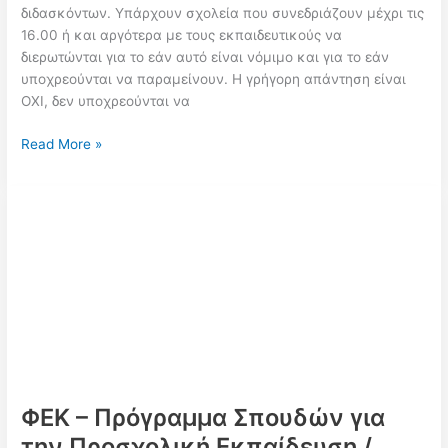
διδασκόντων. Υπάρχουν σχολεία που συνεδριάζουν μέχρι τις
16.00 ή και αργότερα με τους εκπαιδευτικούς να
διερωτώνται για το εάν αυτό είναι νόμιμο και για το εάν
υποχρεούνται να παραμείνουν. Η γρήγορη απάντηση είναι
ΟΧΙ, δεν υποχρεούνται να
Μπορεί
Read More »
ο
σύλλογος
διδασκόντων
να
κρατάει
μετά
τις
14.00;
ΦΕΚ – Πρόγραμμα Σπουδών για
την Προσχολική Εκπαίδευση /