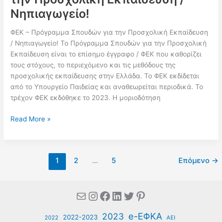
Νηπιαγωγείο!
ΦΕΚ – Πρόγραμμα Σπουδών για την Προσχολική Εκπαίδευση
/ Νηπιαγωγείο! Το Πρόγραμμα Σπουδών για την Προσχολική
Εκπαίδευση είναι το επίσημο έγγραφο / ΦΕΚ που καθορίζει
τους στόχους, το περιεχόμενο και τις μεθόδους της
προσχολικής εκπαίδευσης στην Ελλάδα. Το ΦΕΚ εκδίδεται
από το Υπουργείο Παιδείας και αναθεωρείται περιοδικά. Το
τρέχον ΦΕΚ εκδόθηκε το 2023. Η μοριοδότηση
ΦΕΚ
Read More »
–
Πρόγραμμα
Σπουδών
1
2
…
5
Επόμενο
→
για
την
Προσχολική
Mail
Instagram
Facebook
Linkedin
Twitter
Pinterest
Εκπαίδευση
/
e-ΕΦΚΑ
2023
Νηπιαγωγείο!
2022-2023
2022
ΑΕΙ