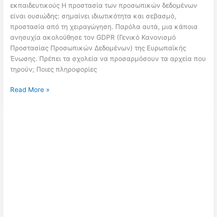
εκπαιδευτικούς Η προστασία των προσωπικών δεδομένων
είναι ουσιώδης: σημαίνει ιδιωτικότητα και σεβασμό,
προστασία από τη χειραγώγηση. Παρόλα αυτά, μια κάποια
ανησυχία ακολούθησε τον GDPR (Γενικό Κανονισμό
Προστασίας Προσωπικών Δεδομένων) της Ευρωπαϊκής
Ένωσης. Πρέπει τα σχολεία να προσαρμόσουν τα αρχεία που
τηρούν; Ποιες πληροφορίες
Προσωπικά
Read More »
δεδομένα:
Οδηγός
για
τον
Γενικό
Κανονισμό
Προστασίας
Προσωπικών
Δεδομένων
(GDPR)
για