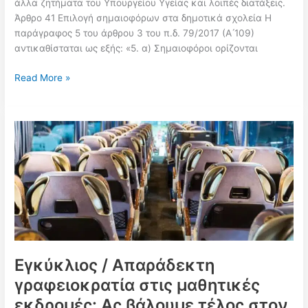
άλλα ζητήματα του Υπουργείου Υγείας και λοιπές διατάξεις.
Άρθρο 41 Επιλογή σημαιοφόρων στα δημοτικά σχολεία Η
παράγραφος 5 του άρθρου 3 του π.δ. 79/2017 (Α ́109)
αντικαθίσταται ως εξής: «5. α) Σημαιοφόροι ορίζονται
Παρελάσεις:
Read More »
Πως
επιλέγονται
οι
σημαιοφόροι,
οι
παραστάτες
και
οι
υπεύθυνοι
κατάθεσης
στεφάνου
στα
Εγκύκλιος / Απαράδεκτη
Δημοτικά
γραφειοκρατία στις μαθητικές
Σχολεία
εκδρομές: Ας βάλουμε τέλος στον