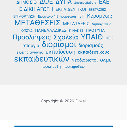
ΔΟΕ
ΔΥΠΑ
ΕΑΕ
ΔΗΜΟΣΙΟ
Δευτεροβάθμια
ΕΙΔΙΚΗ ΑΓΩΓΗ
ΕΚΠΑΙΔΕΥΤΙΚΟΙ
ΕΞΕΤΑΣΕΙΣ
Κεραμέως
ΙΕΠ
ΕΠΙΜΟΡΦΩΣΗ
Εισαγωγική Επιμόρφωση
ΜΕΤΑΘΕΣΕΙΣ
ΜΕΤΑΤΑΞΕΙΣ
Νηπιαγωγεία
ΠΑΝΕΛΛΑΔΙΚΕΣ
ΠΡΟΤΥΠΑ
ΟΠΣΥΔ
ΠΙΝΑΚΕΣ
ΥΠΑΙΘ
Προσλήψεις
Σχολεία
ΦΕΚ
διορισμοί
διορισμούς
απεργία
εκπαίδευση
εκπαιδευτικούς
ειδικής αγωγής
εκπαιδευτικών
ολμε
νεοδιοριστοι
προκήρυξη
προκηρύξεις
Copyright © 2026 E-wall