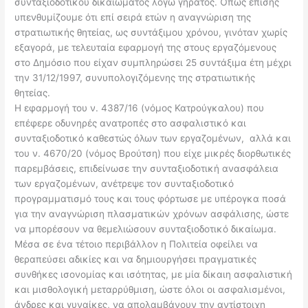
συνταξιοδοτικού δικαιώματος λόγω γήρατος. Όπως επίσης
υπενθυμίζουμε ότι επί σειρά ετών η αναγνώριση της
στρατιωτικής θητείας, ως συντάξιμου χρόνου, γινόταν χωρίς
εξαγορά, με τελευταία εφαρμογή της στους εργαζόμενους
στο Δημόσιο που είχαν συμπληρώσει 25 συντάξιμα έτη μέχρι
την 31/12/1997, συνυπολογιζόμενης της στρατιωτικής
θητείας.
Η εφαρμογή του ν. 4387/16 (νόμος Κατρούγκαλου) που
επέφερε οδυνηρές ανατροπές στο ασφαλιστικό και
συνταξιοδοτικό καθεστώς όλων των εργαζομένων, αλλά και
του ν. 4670/20 (νόμος Βρούτση) που είχε μικρές διορθωτικές
παρεμβάσεις, επιδείνωσε την συνταξιοδοτική ανασφάλεια
των εργαζομένων, ανέτρεψε τον συνταξιοδοτικό
προγραμματισμό τους και τους φόρτωσε με υπέρογκα ποσά
για την αναγνώριση πλασματικών χρόνων ασφάλισης, ώστε
να μπορέσουν να θεμελιώσουν συνταξιοδοτικό δικαίωμα.
Μέσα σε ένα τέτοιο περιβάλλον η Πολιτεία οφείλει να
θεραπεύσει αδικίες και να δημιουργήσει πραγματικές
συνθήκες ισονομίας και ισότητας, με μία δίκαιη ασφαλιστική
και μισθολογική μεταρρύθμιση, ώστε όλοι οι ασφαλισμένοι,
άνδρες και γυναίκες, να απολαμβάνουν την αντίστοιχη