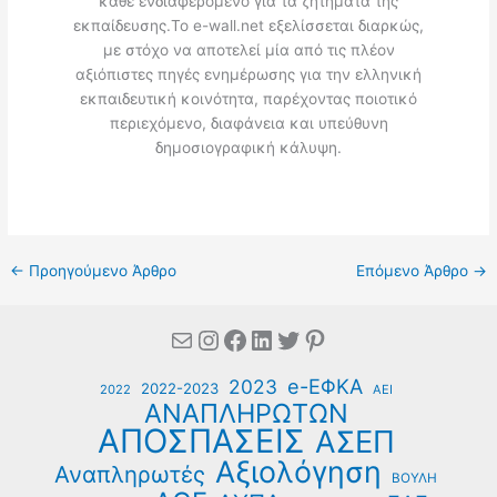
κάθε ενδιαφερόμενο για τα ζητήματα της
εκπαίδευσης.Το e-wall.net εξελίσσεται διαρκώς,
με στόχο να αποτελεί μία από τις πλέον
αξιόπιστες πηγές ενημέρωσης για την ελληνική
εκπαιδευτική κοινότητα, παρέχοντας ποιοτικό
περιεχόμενο, διαφάνεια και υπεύθυνη
δημοσιογραφική κάλυψη.
←
Προηγούμενο Άρθρο
Επόμενο Άρθρο
→
Mail
Instagram
Facebook
Linkedin
Twitter
Pinterest
e-ΕΦΚΑ
2023
2022-2023
2022
ΑΕΙ
ΑΝΑΠΛΗΡΩΤΩΝ
ΑΠΟΣΠΑΣΕΙΣ
ΑΣΕΠ
Αξιολόγηση
Αναπληρωτές
ΒΟΥΛΗ