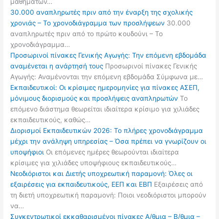
μαθημάτων…
30.000 αναπληρωτές πριν από την έναρξη της σχολικής
χρονιάς – Το χρονοδιάγραμμα των προσλήψεων
30.000
αναπληρωτές πριν από το πρώτο κουδούνι – Το
χρονοδιάγραμμα…
Προσωρινοί πίνακες Γενικής Αγωγής: Την επόμενη εβδομάδα
αναμένεται η ανάρτησή τους
Προσωρινοί πίνακες Γενικής
Αγωγής: Αναμένονται την επόμενη εβδομάδα Σύμφωνα με…
Εκπαιδευτικοί: Οι κρίσιμες ημερομηνίες για πίνακες ΑΣΕΠ,
μόνιμους διορισμούς και προσλήψεις αναπληρωτών
Το
επόμενο διάστημα θεωρείται ιδιαίτερα κρίσιμο για χιλιάδες
εκπαιδευτικούς, καθώς…
Διορισμοί Εκπαιδευτικών 2026: Το πλήρες χρονοδιάγραμμα
μέχρι την ανάληψη υπηρεσίας – Όσα πρέπει να γνωρίζουν οι
υποψήφιοι
Οι επόμενες ημέρες θεωρούνται ιδιαίτερα
κρίσιμες για χιλιάδες υποψήφιους εκπαιδευτικούς…
Νεοδιόριστοι και Διετής υποχρεωτική παραμονή: Όλες οι
εξαιρέσεις για εκπαιδευτικούς, ΕΕΠ και ΕΒΠ
Εξαιρέσεις από
τη διετή υποχρεωτική παραμονή: Ποιοι νεοδιόριστοι μπορούν
να…
Συγκεντρωτικοί εκκαθαρισμένοι πίνακες Α/θμια – Β/θμια –