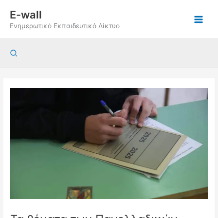
Μετάβαση
E-wall
στο
Ενημερωτικό Εκπαιδευτικό Δίκτυο
περιεχόμενο
Αναζήτηση