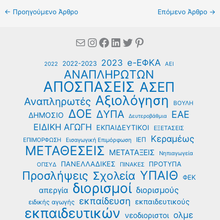
←
Προηγούμενο Άρθρο
Επόμενο Άρθρο
→
Mail
Instagram
Facebook
Linkedin
Twitter
Pinterest
e-ΕΦΚΑ
2023
2022-2023
2022
ΑΕΙ
ΑΝΑΠΛΗΡΩΤΩΝ
ΑΠΟΣΠΑΣΕΙΣ
ΑΣΕΠ
Αξιολόγηση
Αναπληρωτές
ΒΟΥΛΗ
ΔΟΕ
ΔΥΠΑ
ΕΑΕ
ΔΗΜΟΣΙΟ
Δευτεροβάθμια
ΕΙΔΙΚΗ ΑΓΩΓΗ
ΕΚΠΑΙΔΕΥΤΙΚΟΙ
ΕΞΕΤΑΣΕΙΣ
Κεραμέως
ΙΕΠ
ΕΠΙΜΟΡΦΩΣΗ
Εισαγωγική Επιμόρφωση
ΜΕΤΑΘΕΣΕΙΣ
ΜΕΤΑΤΑΞΕΙΣ
Νηπιαγωγεία
ΠΑΝΕΛΛΑΔΙΚΕΣ
ΠΡΟΤΥΠΑ
ΟΠΣΥΔ
ΠΙΝΑΚΕΣ
ΥΠΑΙΘ
Προσλήψεις
Σχολεία
ΦΕΚ
διορισμοί
διορισμούς
απεργία
εκπαίδευση
εκπαιδευτικούς
ειδικής αγωγής
εκπαιδευτικών
ολμε
νεοδιοριστοι