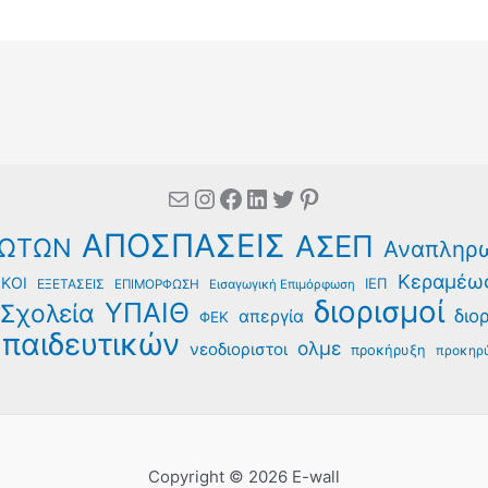
Mail
Instagram
Facebook
Linkedin
Twitter
Pinterest
ΑΠΟΣΠΑΣΕΙΣ
ΑΣΕΠ
ΩΤΩΝ
Αναπληρ
Κεραμέω
ΚΟΙ
ΙΕΠ
ΕΞΕΤΑΣΕΙΣ
ΕΠΙΜΟΡΦΩΣΗ
Εισαγωγική Επιμόρφωση
διορισμοί
ΥΠΑΙΘ
Σχολεία
διο
απεργία
ΦΕΚ
παιδευτικών
ολμε
νεοδιοριστοι
προκήρυξη
προκηρύ
Copyright © 2026 E-wall