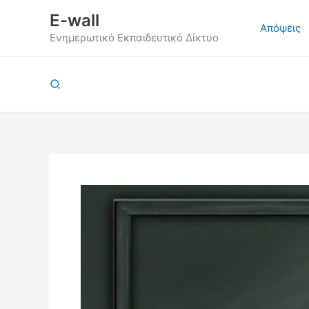
Μετάβαση
E-wall
στο
Απόψεις
Ενημερωτικό Εκπαιδευτικό Δίκτυο
περιεχόμενο
Αναζήτηση