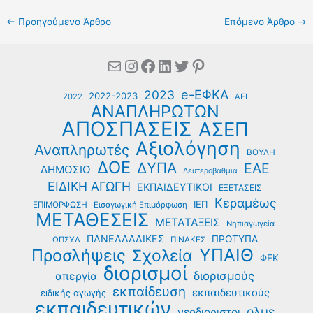
←
Προηγούμενο Άρθρο
Επόμενο Άρθρο
→
Mail
Instagram
Facebook
Linkedin
Twitter
Pinterest
e-ΕΦΚΑ
2023
2022-2023
2022
ΑΕΙ
ΑΝΑΠΛΗΡΩΤΩΝ
ΑΠΟΣΠΑΣΕΙΣ
ΑΣΕΠ
Αξιολόγηση
Αναπληρωτές
ΒΟΥΛΗ
ΔΟΕ
ΔΥΠΑ
ΕΑΕ
ΔΗΜΟΣΙΟ
Δευτεροβάθμια
ΕΙΔΙΚΗ ΑΓΩΓΗ
ΕΚΠΑΙΔΕΥΤΙΚΟΙ
ΕΞΕΤΑΣΕΙΣ
Κεραμέως
ΙΕΠ
ΕΠΙΜΟΡΦΩΣΗ
Εισαγωγική Επιμόρφωση
ΜΕΤΑΘΕΣΕΙΣ
ΜΕΤΑΤΑΞΕΙΣ
Νηπιαγωγεία
ΠΑΝΕΛΛΑΔΙΚΕΣ
ΠΡΟΤΥΠΑ
ΟΠΣΥΔ
ΠΙΝΑΚΕΣ
ΥΠΑΙΘ
Προσλήψεις
Σχολεία
ΦΕΚ
διορισμοί
διορισμούς
απεργία
εκπαίδευση
εκπαιδευτικούς
ειδικής αγωγής
εκπαιδευτικών
ολμε
νεοδιοριστοι