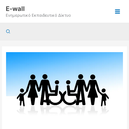
Μετάβαση
E-wall
στο
Ενημερωτικό Εκπαιδευτικό Δίκτυο
περιεχόμενο
Αναζήτηση