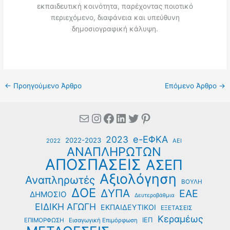
εκπαιδευτική κοινότητα, παρέχοντας ποιοτικό
περιεχόμενο, διαφάνεια και υπεύθυνη
δημοσιογραφική κάλυψη.
←
Προηγούμενο Άρθρο
Επόμενο Άρθρο
→
Mail
Instagram
Facebook
Linkedin
Twitter
Pinterest
e-ΕΦΚΑ
2023
2022-2023
2022
ΑΕΙ
ΑΝΑΠΛΗΡΩΤΩΝ
ΑΠΟΣΠΑΣΕΙΣ
ΑΣΕΠ
Αξιολόγηση
Αναπληρωτές
ΒΟΥΛΗ
ΔΟΕ
ΔΥΠΑ
ΕΑΕ
ΔΗΜΟΣΙΟ
Δευτεροβάθμια
ΕΙΔΙΚΗ ΑΓΩΓΗ
ΕΚΠΑΙΔΕΥΤΙΚΟΙ
ΕΞΕΤΑΣΕΙΣ
Κεραμέως
ΙΕΠ
ΕΠΙΜΟΡΦΩΣΗ
Εισαγωγική Επιμόρφωση