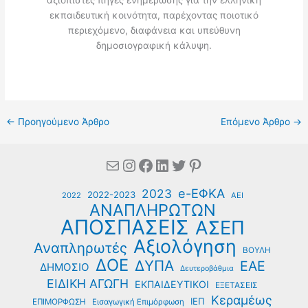
αξιόπιστες πηγές ενημέρωσης για την ελληνική
εκπαιδευτική κοινότητα, παρέχοντας ποιοτικό
περιεχόμενο, διαφάνεια και υπεύθυνη
δημοσιογραφική κάλυψη.
←
Προηγούμενο Άρθρο
Επόμενο Άρθρο
→
Mail
Instagram
Facebook
Linkedin
Twitter
Pinterest
e-ΕΦΚΑ
2023
2022-2023
2022
ΑΕΙ
ΑΝΑΠΛΗΡΩΤΩΝ
ΑΠΟΣΠΑΣΕΙΣ
ΑΣΕΠ
Αξιολόγηση
Αναπληρωτές
ΒΟΥΛΗ
ΔΟΕ
ΔΥΠΑ
ΕΑΕ
ΔΗΜΟΣΙΟ
Δευτεροβάθμια
ΕΙΔΙΚΗ ΑΓΩΓΗ
ΕΚΠΑΙΔΕΥΤΙΚΟΙ
ΕΞΕΤΑΣΕΙΣ
Κεραμέως
ΙΕΠ
ΕΠΙΜΟΡΦΩΣΗ
Εισαγωγική Επιμόρφωση