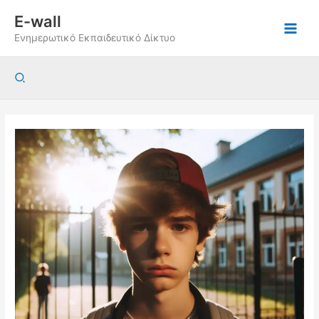
Μετάβαση
E-wall
στο
Ενημερωτικό Εκπαιδευτικό Δίκτυο
περιεχόμενο
Αναζήτηση