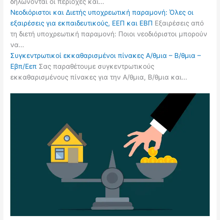
δηλώνονται οι περιοχές και…
Νεοδιόριστοι και Διετής υποχρεωτική παραμονή: Όλες οι
εξαιρέσεις για εκπαιδευτικούς, ΕΕΠ και ΕΒΠ
Εξαιρέσεις από
τη διετή υποχρεωτική παραμονή: Ποιοι νεοδιόριστοι μπορούν
να…
Συγκεντρωτικοί εκκαθαρισμένοι πίνακες Α/θμια – Β/θμια –
Εβπ/Εεπ
Σας παραθέτουμε συγκεντρωτικούς
εκκαθαρισμένους πίνακες για την Α/θμια, Β/θμια και…