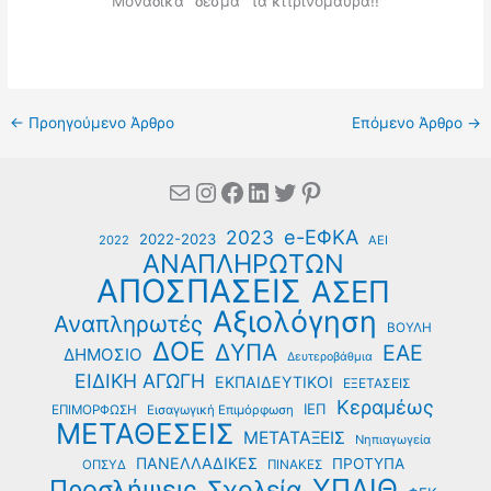
Μοναδικά "δεσμά" τα κιτρινόμαυρα!!
←
Προηγούμενο Άρθρο
Επόμενο Άρθρο
→
Mail
Instagram
Facebook
Linkedin
Twitter
Pinterest
e-ΕΦΚΑ
2023
2022-2023
2022
ΑΕΙ
ΑΝΑΠΛΗΡΩΤΩΝ
ΑΠΟΣΠΑΣΕΙΣ
ΑΣΕΠ
Αξιολόγηση
Αναπληρωτές
ΒΟΥΛΗ
ΔΟΕ
ΔΥΠΑ
ΕΑΕ
ΔΗΜΟΣΙΟ
Δευτεροβάθμια
ΕΙΔΙΚΗ ΑΓΩΓΗ
ΕΚΠΑΙΔΕΥΤΙΚΟΙ
ΕΞΕΤΑΣΕΙΣ
Κεραμέως
ΙΕΠ
ΕΠΙΜΟΡΦΩΣΗ
Εισαγωγική Επιμόρφωση
ΜΕΤΑΘΕΣΕΙΣ
ΜΕΤΑΤΑΞΕΙΣ
Νηπιαγωγεία
ΠΑΝΕΛΛΑΔΙΚΕΣ
ΠΡΟΤΥΠΑ
ΟΠΣΥΔ
ΠΙΝΑΚΕΣ
ΥΠΑΙΘ
Προσλήψεις
Σχολεία