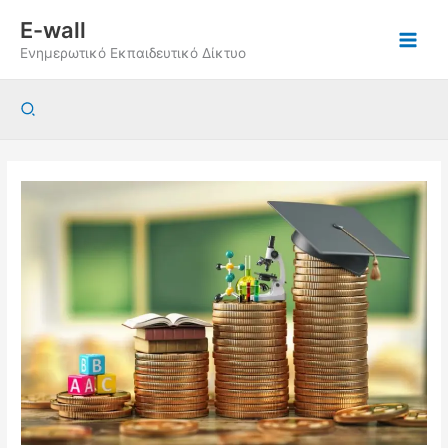
Μετάβαση
E-wall
στο
Ενημερωτικό Εκπαιδευτικό Δίκτυο
περιεχόμενο
Αναζήτηση