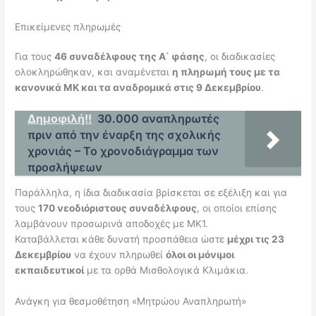
Επικείμενες πληρωμές
Για τους
46 συναδέλφους της Α΄ φάσης
, οι διαδικασίες
ολοκληρώθηκαν, και αναμένεται
η πληρωμή τους με τα
κανονικά ΜΚ και τα αναδρομικά στις 9 Δεκεμβρίου
.
Δημοφιλή!!
30.000 αναπληρωτές
πριν από την έναρξη της σχολικής
χρονιάς – Το χρονοδιάγραμμα των
προσλήψεων
Παράλληλα, η ίδια διαδικασία βρίσκεται σε εξέλιξη και για
τους
170 νεοδιόριστους συναδέλφους
, οι οποίοι επίσης
λαμβάνουν προσωρινά αποδοχές με ΜΚ1.
Καταβάλλεται κάθε δυνατή προσπάθεια ώστε
μέχρι τις 23
Δεκεμβρίου
να έχουν πληρωθεί
όλοι οι μόνιμοι
εκπαιδευτικοί
με τα ορθά Μισθολογικά Κλιμάκια.
Ανάγκη για θεσμοθέτηση «Μητρώου Αναπληρωτή»