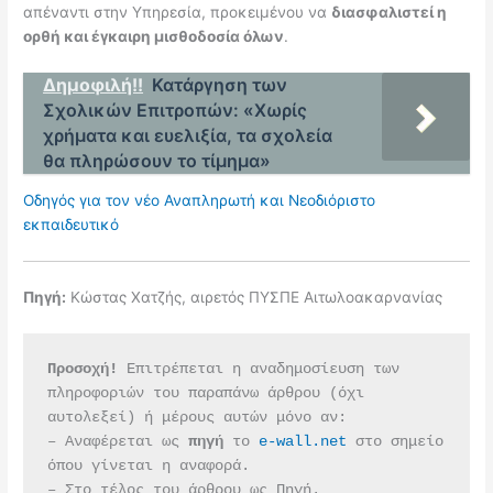
απέναντι στην Υπηρεσία, προκειμένου να
διασφαλιστεί η
ορθή και έγκαιρη μισθοδοσία όλων
.
Δημοφιλή!!
Κατάργηση των
Σχολικών Επιτροπών: «Χωρίς
χρήματα και ευελιξία, τα σχολεία
θα πληρώσουν το τίμημα»
Οδηγός για τον νέο Αναπληρωτή και Νεοδιόριστο
εκπαιδευτικό
Πηγή:
Κώστας Χατζής, αιρετός ΠΥΣΠΕ Αιτωλοακαρνανίας
Προσοχή!
 Επιτρέπεται η αναδημοσίευση των 
πληροφοριών του παραπάνω άρθρου (όχι 
αυτολεξεί) ή μέρους αυτών μόνο αν:
– Αναφέρεται ως 
πηγή 
το 
e-wall.net
 στο σημείο 
όπου γίνεται η αναφορά.
– Στο τέλος του άρθρου ως Πηγή.