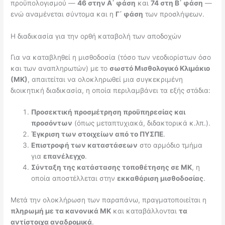
προϋπολογισμού —
46 στην Α΄ φάση
και
74 στη Β΄ φάση
—
ενώ αναμένεται σύντομα και η
Γ΄ φάση
των προσλήψεων.
Η διαδικασία για την ορθή καταβολή των αποδοχών
Για να καταβληθεί η μισθοδοσία (τόσο των νεοδιορίστων όσο
και των αναπληρωτών) με το
σωστό Μισθολογικό Κλιμάκιο
(ΜΚ)
, απαιτείται να ολοκληρωθεί μια συγκεκριμένη
διοικητική διαδικασία, η οποία περιλαμβάνει τα εξής στάδια:
Προσεκτική προσμέτρηση προϋπηρεσίας και
προσόντων
(όπως μεταπτυχιακά, διδακτορικά κ.λπ.).
Έγκριση των στοιχείων από το ΠΥΣΠΕ
.
Επιστροφή των καταστάσεων
στο αρμόδιο τμήμα
για
επανέλεγχο
.
Σύνταξη της κατάστασης τοποθέτησης σε ΜΚ
, η
οποία αποστέλλεται στην
εκκαθάριση μισθοδοσίας
.
Μετά την ολοκλήρωση των παραπάνω, πραγματοποιείται η
πληρωμή με τα κανονικά ΜΚ
και καταβάλλονται
τα
αντίστοιχα αναδρομικά
.