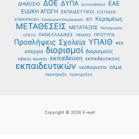
ΔΟΕ
ΔΥΠΑ
ΕΑΕ
ΔΗΜΟΣΙΟ
Δευτεροβάθμια
ΕΙΔΙΚΗ ΑΓΩΓΗ
ΕΚΠΑΙΔΕΥΤΙΚΟΙ
ΕΞΕΤΑΣΕΙΣ
Κεραμέως
ΙΕΠ
ΕΠΙΜΟΡΦΩΣΗ
Εισαγωγική Επιμόρφωση
ΜΕΤΑΘΕΣΕΙΣ
ΜΕΤΑΤΑΞΕΙΣ
Νηπιαγωγεία
ΠΑΝΕΛΛΑΔΙΚΕΣ
ΠΡΟΤΥΠΑ
ΟΠΣΥΔ
ΠΙΝΑΚΕΣ
ΥΠΑΙΘ
Προσλήψεις
Σχολεία
ΦΕΚ
διορισμοί
διορισμούς
απεργία
εκπαίδευση
εκπαιδευτικούς
ειδικής αγωγής
εκπαιδευτικών
ολμε
νεοδιοριστοι
προκήρυξη
προκηρύξεις
Copyright © 2026 E-wall