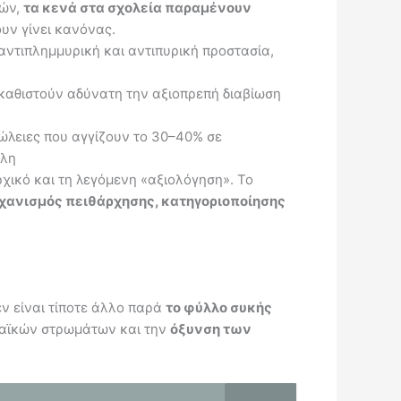
τών,
τα κενά στα σχολεία παραμένουν
ουν γίνει κανόνας.
, αντιπλημμυρική και αντιπυρική προστασία,
 καθιστούν αδύνατη την αξιοπρεπή διαβίωση
πώλειες που αγγίζουν το 30–40% σε
όλη
χικό και τη λεγόμενη «αξιολόγηση». Το
χανισμός πειθάρχησης, κατηγοριοποίησης
ν είναι τίποτε άλλο παρά
το φύλλο συκής
αϊκών στρωμάτων και την
όξυνση των