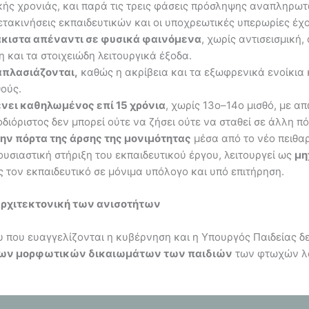
ικής χρονιάς, και παρά τις τρεις φάσεις πρόσληψης αναπληρω
μετακινήσεις εκπαιδευτικών και οι υποχρεωτικές υπερωρίες έχ
κιστα απέναντι σε φυσικά φαινόμενα
, χωρίς αντισεισμική
και τα στοιχειώδη λειτουργικά έξοδα.
απλασιάζονται,
καθώς η ακρίβεια και τα εξωφρενικά ενοίκια
ούς.
νει καθηλωμένος επί 15 χρόνια
, χωρίς 13ο–14ο μισθό, με α
διόριστος δεν μπορεί ούτε να ζήσει ούτε να σταθεί σε άλλη π
την πόρτα της άρσης της μονιμότητας
μέσα από το νέο πειθαρ
ουσιαστική στήριξη του εκπαιδευτικού έργου, λειτουργεί ως
μη
ς τον εκπαιδευτικό σε μόνιμα υπόλογο και υπό επιτήρηση.
 αρχιτεκτονική των ανισοτήτων
υ που ευαγγελίζονται η κυβέρνηση και η Υπουργός Παιδείας δε
 των μορφωτικών δικαιωμάτων των παιδιών
των φτωχών λ