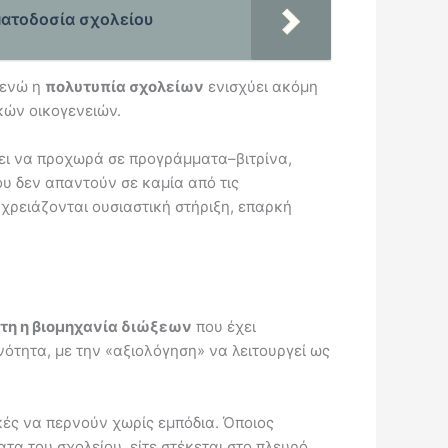
ματοδοσία σχολείου
 ενώ η
πολυτυπία σχολείων
ενισχύει ακόμη
κών οικογενειών.
γει να προχωρά σε προγράμματα–βιτρίνα,
υ δεν απαντούν σε καμία από τις
 χρειάζονται ουσιαστική στήριξη, επαρκή
τη η βιομηχανία διώξεων
που έχει
νότητα, με την «αξιολόγηση» να λειτουργεί ως
ικές να περνούν χωρίς εμπόδια. Όποιος
ατα του σχολείου, είτε στέκεται στο πλευρό