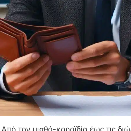
 Από τον μισθό-κοροϊδία έως τις διώ