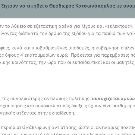
ι ζητούν να τιμηθεί ο Θεόδωρος Κατσωνόπουλος με ονο
 το Λύκειο σε εξεταστική αρένα για λίγους και «εκλεκτούς»,
ίγοντας διάπλατα τον δρόμο της εξόδου για τα παιδιά των λαϊ
ψεις, κενά και υποβαθμισμένες υποδομές, η κυβέρνηση επιλέ
ς ύψους 4 εκατομμυρίων ευρώ. Πρόκειται για παρεμβάσεις πο
ικής κοινότητας, την ώρα που οι εκπαιδευτικοί και οι μαθητές
 της συνολικότερης αντιλαϊκής πολιτικής,
συνεχίζεται αμείω
οχοποιήσεις και συνδικαλιστικές διώξεις έχουν γίνει καθημερι
νητικής ατζέντας στην εκπαίδευση.
να περιοριστεί κάθε φωνή αντίστασης, ώστε οι αντιλαϊκές πολιτ
ται στην τιμωρητική αξιολόγηση, είτε αναδεικνύει τα προβλήμ