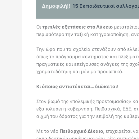
Δημοφιλή!!
15 Εκπαιδευτικοί σύλλογο
Οι
τριπλές εξετάσεις στο Λύκειο
μετατρέπουν
περισσότερο την ταξική κατηγοριοποίηση, ανο
Την ώρα που τα σχολεία στενάζουν από ελλεί
όπως το πρόγραμμα κεντήματος και πλεξίματο
πραγματικές και επείγουσες ανάγκες της σχολ
χρηματοδότηση και μόνιμο προσωπικό.
Κι όποιος αντιστέκεται… διώκεται!
Στον βωμό της «πολεμικής προετοιμασίας» και
εξαπολύσει η κυβέρνηση. Πειθαρχικά, ΕΔΕ, στ
αιχμή του δόρατος για την επιβολή της κυβερ
Με το νέο
Πειθαρχικό Δίκαιο
, επιχειρείται 
εκπαιδευτικός σηκώνει κεφάλι, είτε αντιστέκε