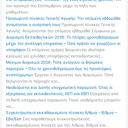
τον αγιασμό του Σεπτεμβρίου μέχρι τη λήξη των
μαθημάτων…
Προσωρινοί πίνακες Γενικής Αγωγής: Την επόμενη εβδομάδα
αναμένεται η ανάρτησή τους
Προσωρινοί πίνακες Γενικής
Αγωγής: Αναμένονται την επόμενη εβδομάδα Σύμφωνα με…
Διορισμοί Εκπαιδευτικών 2026: Το πλήρες χρονοδιάγραμμα
μέχρι την ανάληψη υπηρεσίας – Όσα πρέπει να γνωρίζουν οι
υποψήφιοι
Οι επόμενες ημέρες θεωρούνται ιδιαίτερα
κρίσιμες για χιλιάδες υποψήφιους εκπαιδευτικούς…
Μόνιμοι διορισμοί 2026: Πότε ανοίγουν οι δηλώσεις
περιοχών – Όλο το χρονοδιάγραμμα έως τις προσλήψεις
αναπληρωτών
Έρχεται ο Αύγουστος των διορισμών: Πότε
δηλώνονται οι περιοχές και…
Νεοδιόριστοι και Διετής υποχρεωτική παραμονή: Όλες οι
εξαιρέσεις για εκπαιδευτικούς, ΕΕΠ και ΕΒΠ
Εξαιρέσεις από
τη διετή υποχρεωτική παραμονή: Ποιοι νεοδιόριστοι μπορούν
να…
Συγκεντρωτικοί εκκαθαρισμένοι πίνακες Α/θμια – Β/θμια –
Εβπ/Εεπ
Σας παραθέτουμε συγκεντρωτικούς
εκκαθαρισμένους πίνακες για την Α/θμια, Β/θμια και…