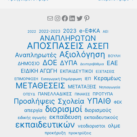
Mail
Instagram
Facebook
Linkedin
Twitter
Pinterest
e-ΕΦΚΑ
2023
2022-2023
2022
ΑΕΙ
ΑΝΑΠΛΗΡΩΤΩΝ
ΑΠΟΣΠΑΣΕΙΣ
ΑΣΕΠ
Αξιολόγηση
Αναπληρωτές
ΒΟΥΛΗ
ΔΟΕ
ΔΥΠΑ
ΕΑΕ
ΔΗΜΟΣΙΟ
Δευτεροβάθμια
ΕΙΔΙΚΗ ΑΓΩΓΗ
ΕΚΠΑΙΔΕΥΤΙΚΟΙ
ΕΞΕΤΑΣΕΙΣ
Κεραμέως
ΙΕΠ
ΕΠΙΜΟΡΦΩΣΗ
Εισαγωγική Επιμόρφωση
ΜΕΤΑΘΕΣΕΙΣ
ΜΕΤΑΤΑΞΕΙΣ
Νηπιαγωγεία
ΠΑΝΕΛΛΑΔΙΚΕΣ
ΠΡΟΤΥΠΑ
ΟΠΣΥΔ
ΠΙΝΑΚΕΣ
ΥΠΑΙΘ
Προσλήψεις
Σχολεία
ΦΕΚ
διορισμοί
διορισμούς
απεργία
εκπαίδευση
εκπαιδευτικούς
ειδικής αγωγής
εκπαιδευτικών
ολμε
νεοδιοριστοι
προκήρυξη
προκηρύξεις