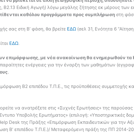
ρεί να βρίσκεται σε άλλη γεωγραφική περιοχή, οπουδήποτε
, Β2.13 Ειδική Αγωγή) λόγω μεγάλης ζήτησης εκ μέρους των 
ατίθενται καθόλου προγράμματα προς συμπλήρωση
στη φάσ
χής σας στη Β’ φάση, θα βρείτε
ΕΔΩ
(σελ 31, Ενότητα 6 “Αίτησ
ίται
ΕΔΩ
.
ων επιμόρφωσης, με νέα ανακοίνωση θα ενημερωθούν τα Κ
απαραίτητες ενέργειες για την έναρξη των μαθημάτων (εγγρα
τους
.
ιμόρφωση Β2 επιπέδου Τ.Π.Ε., τις προϋποθέσεις συμμετοχής κ
 μπορείτε να ανατρέξετε στις «Συχνές Ερωτήσεις» της παρούσα
Έντυπο Υποβολής Ερωτήματος» (επιλογή: «Υποστηρικτικές δομέ
Help Desk της Πράξης «Επιμόρφωση Εκπαιδευτικών για την Α
ωση Β’ επιπέδου Τ.Π.Ε.)/ Μεταφερόμενη πράξη της ΠΠ 2014-