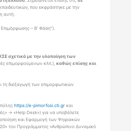
 στη Ελλάδα
. Σημειώνεται επίσης ότι,
σε
εκπαιδευτικών, που εκφράστηκε με την
η αυτή.
η Επιμόρφωσης – Β’ Φάση”).
ΣΕ σχετικά με την υλοποίηση των
φές επιμορφούμενων κλπ.),
καθώς επίσης και
αι τη διεξαγωγή των επιμορφωτικών
ς πύλης
https://e-pimorfosi.cti.gr
και
ς» -> «Help Desk») για να υποβάλετε
ξιοποίηση και Εφαρμογή των Ψηφιακών
2020» του Προγράμματος «Ανθρώπινο Δυναμικό