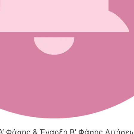
’ Φάσης & Έναρξη Β’ Φάσης Αιτήσεω