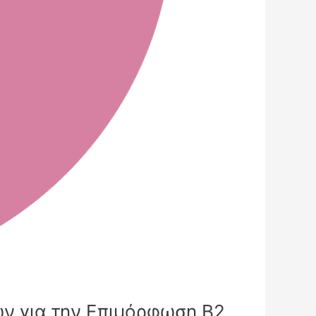
ν για την Επιμόρφωση Β2