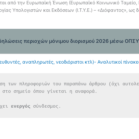
ται από την Ευρωπαϊκή Ένωση (Ευρωπαϊκό Κοινωνικό Ταμείο, 
ογίας Υπολογιστών και Εκδόσεων (Ι.Τ.Υ.Ε.) – «Διόφαντος», ως 
 δηλώσεις περιοχών μόνιμου διορισμού 2026 μέσω ΟΠΣ
ευθυντές, αναπληρωτές, νεοδιόριστοι κτλ)- Αναλυτικοί πίνακ
ση των πληροφοριών του παραπάνω άρθρου (όχι αυτολ
 στο σημείο όπου γίνεται η αναφορά.
χει 
ενεργός 
σύνδεσμος.