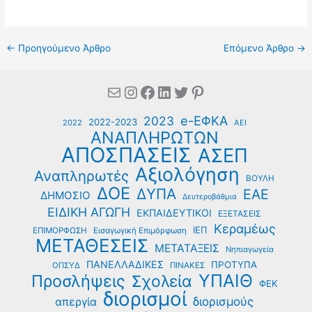
←
Προηγούμενο Άρθρο
Επόμενο Άρθρο
→
Mail
Instagram
Facebook
Linkedin
Twitter
Pinterest
e-ΕΦΚΑ
2023
2022-2023
2022
ΑΕΙ
ΑΝΑΠΛΗΡΩΤΩΝ
ΑΠΟΣΠΑΣΕΙΣ
ΑΣΕΠ
Αξιολόγηση
Αναπληρωτές
ΒΟΥΛΗ
ΔΟΕ
ΔΥΠΑ
ΕΑΕ
ΔΗΜΟΣΙΟ
Δευτεροβάθμια
ΕΙΔΙΚΗ ΑΓΩΓΗ
ΕΚΠΑΙΔΕΥΤΙΚΟΙ
ΕΞΕΤΑΣΕΙΣ
Κεραμέως
ΙΕΠ
ΕΠΙΜΟΡΦΩΣΗ
Εισαγωγική Επιμόρφωση
ΜΕΤΑΘΕΣΕΙΣ
ΜΕΤΑΤΑΞΕΙΣ
Νηπιαγωγεία
ΠΑΝΕΛΛΑΔΙΚΕΣ
ΠΡΟΤΥΠΑ
ΟΠΣΥΔ
ΠΙΝΑΚΕΣ
ΥΠΑΙΘ
Προσλήψεις
Σχολεία
ΦΕΚ
διορισμοί
διορισμούς
απεργία