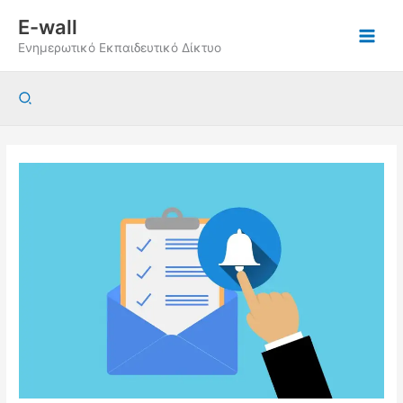
Μετάβαση
E-wall
στο
Ενημερωτικό Εκπαιδευτικό Δίκτυο
περιεχόμενο
Αναζήτηση