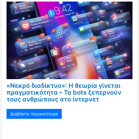
«Νεκρό διαδίκτυο»: Η θεωρία γίνεται
πραγματικότητα – Τα bots ξεπερνούν
τους ανθρώπους στο ίντερνετ
Διαβάστε περισσότερα