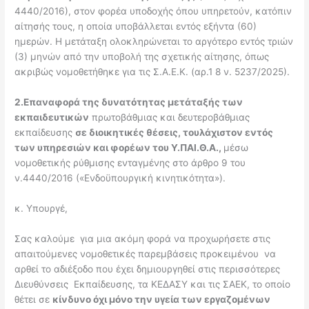
4440/2016), στον φορέα υποδοχής όπου υπηρετούν, κατόπιν
αίτησής τους, η οποία υποβάλλεται εντός εξήντα (60)
ημερών. Η μετάταξη ολοκληρώνεται το αργότερο εντός τριών
(3) μηνών από την υποβολή της σχετικής αίτησης, όπως
ακριβώς νομοθετήθηκε για τις Σ.Α.Ε.Κ. (αρ.1 8 ν. 5237/2025).
2.Επαναφορά της δυνατότητας μετάταξής των
εκπαιδευτικών
πρωτοβάθμιας και δευτεροβάθμιας
εκπαίδευσης
σε διοικητικές θέσεις, τουλάχιστον εντός
των υπηρεσιών και φορέων του Υ.ΠΑΙ.Θ.Α.,
μέσω
νομοθετικής ρύθμισης ενταγμένης στο άρθρο 9 του
ν.4440/2016 («Ενδοϋπουργική κινητικότητα»).
κ. Υπουργέ,
Σας καλούμε για μια ακόμη φορά να προχωρήσετε στις
απαιτούμενες νομοθετικές παρεμβάσεις προκειμένου να
αρθεί το αδιέξοδο που έχει δημιουργηθεί στις περισσότερες
Διευθύνσεις Εκπαίδευσης, τα ΚΕΔΑΣΥ και τις ΣΑΕΚ, το οποίο
θέτει σε
κίνδυνο όχι μόνο την υγεία των εργαζομένων