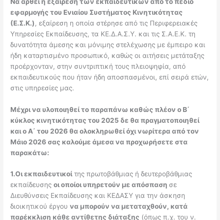
Να αρθεί η εξαίρεση των εκπαιδευτικών από το πεδίο
εφαρμογής του Ενιαίου Συστήματος Κινητικότητας
(Ε.Σ.Κ.)
, εξαίρεση η οποία στέρησε από τις Περιφερειακές
Υπηρεσίες Εκπαίδευσης, τα ΚΕ.Δ.Α.Σ.Υ. και τις Σ.Α.Ε.Κ. τη
δυνατότητα άμεσης και μόνιμης στελέχωσης με έμπειρο και
ήδη καταρτισμένο προσωπικό, καθώς οι αιτήσεις μετάταξης
προέρχονταν, στην συντριπτική τους πλειοψηφία, από
εκπαιδευτικούς που ήταν ήδη αποσπασμένοι, επί σειρά ετών,
στις υπηρεσίες μας.
Μέχρι να υλοποιηθεί το παραπάνω καθώς πλέον ο Β΄
κύκλος κινητικότητας του 2025 δε θα πραγματοποιηθεί
και ο Α΄ του 2026 θα ολοκληρωθεί όχι νωρίτερα από τον
Μάιο 2026 σας καλούμε άμεσα να προχωρήσετε στα
παρακάτω:
1.Οι εκπαιδευτικοί
της πρωτοβάθμιας ή δευτεροβάθμιας
εκπαίδευσης
οι οποίοι υπηρετούν με απόσπαση
σε
Διευθύνσεις Εκπαίδευσης και ΚΕΔΑΣΥ για την άσκηση
διοικητικού έργου
να μπορούν να μεταταχθούν, κατά
παρέκκλιση κάθε αντίθετης διάταξης
(όπως π.χ. του ν.