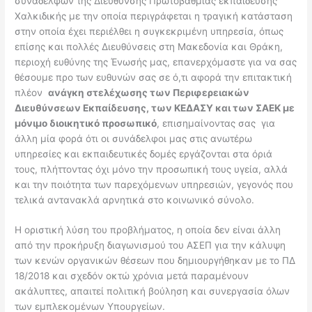
συναδέλφων της Διεύθυνσης Πρωτοβάθμιας εκπαίδευσης
Χαλκιδικής με την οποία περιγράφεται η τραγική κατάσταση
στην οποία έχει περιέλθει η συγκεκριμένη υπηρεσία, όπως
επίσης και πολλές Διευθύνσεις στη Μακεδονία και Θράκη,
περιοχή ευθύνης της Ένωσής μας, επανερχόμαστε για να σας
θέσουμε προ των ευθυνών σας σε ό,τι αφορά την επιτακτική
πλέον
ανάγκη στελέχωσης των Περιφερειακών
Διευθύνσεων Εκπαίδευσης, των ΚΕΔΑΣΥ και των ΣΑΕΚ με
μόνιμο διοικητικό προσωπικό
, επισημαίνοντας σας για
άλλη μία φορά ότι οι συνάδελφοι μας στις ανωτέρω
υπηρεσίες και εκπαιδευτικές δομές εργάζονται στα όριά
τους, πλήττοντας όχι μόνο την προσωπική τους υγεία, αλλά
και την ποιότητα των παρεχόμενων υπηρεσιών, γεγονός που
τελικά αντανακλά αρνητικά στο κοινωνικό σύνολο.
Η οριστική λύση του προβλήματος, η οποία δεν είναι άλλη
από την προκήρυξη διαγωνισμού του ΑΣΕΠ για την κάλυψη
των κενών οργανικών θέσεων που δημιουργήθηκαν με το ΠΔ
18/2018 και σχεδόν οκτώ χρόνια μετά παραμένουν
ακάλυπτες, απαιτεί πολιτική βούληση και συνεργασία όλων
των εμπλεκομένων Υπουργείων.