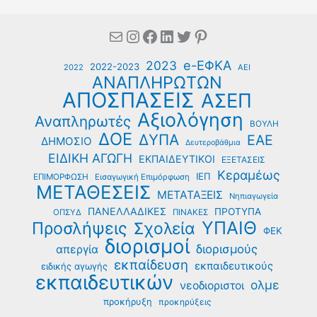
Mail
Instagram
Facebook
Linkedin
Twitter
Pinterest
e-ΕΦΚΑ
2023
2022-2023
2022
ΑΕΙ
ΑΝΑΠΛΗΡΩΤΩΝ
ΑΠΟΣΠΑΣΕΙΣ
ΑΣΕΠ
Αξιολόγηση
Αναπληρωτές
ΒΟΥΛΗ
ΔΟΕ
ΔΥΠΑ
ΕΑΕ
ΔΗΜΟΣΙΟ
Δευτεροβάθμια
ΕΙΔΙΚΗ ΑΓΩΓΗ
ΕΚΠΑΙΔΕΥΤΙΚΟΙ
ΕΞΕΤΑΣΕΙΣ
Κεραμέως
ΙΕΠ
ΕΠΙΜΟΡΦΩΣΗ
Εισαγωγική Επιμόρφωση
ΜΕΤΑΘΕΣΕΙΣ
ΜΕΤΑΤΑΞΕΙΣ
Νηπιαγωγεία
ΠΑΝΕΛΛΑΔΙΚΕΣ
ΠΡΟΤΥΠΑ
ΟΠΣΥΔ
ΠΙΝΑΚΕΣ
ΥΠΑΙΘ
Προσλήψεις
Σχολεία
ΦΕΚ
διορισμοί
διορισμούς
απεργία
εκπαίδευση
εκπαιδευτικούς
ειδικής αγωγής
εκπαιδευτικών
ολμε
νεοδιοριστοι
προκήρυξη
προκηρύξεις