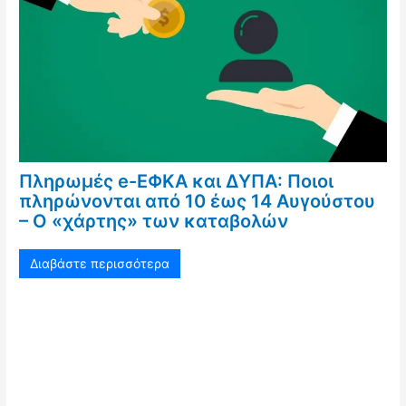
Πληρωμές e-ΕΦΚΑ και ΔΥΠΑ: Ποιοι
πληρώνονται από 10 έως 14 Αυγούστου
– Ο «χάρτης» των καταβολών
Διαβάστε περισσότερα