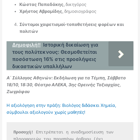
Κώστας Παπαδάκης,
δικηγόρος
Χρήστος Αβραμίδης,
δημοσιογράφος
Σύντομοι χαιρετισμοί-τοποθετήσεις φορέων και
πολιτών
Δημοφιλή!!
Ιστορική δικαίωση για
τους πολύτεκνους: Θεσμοθετείται
ποσόστωση 16% στις προσλήψεις
δικαστικών υπαλλήλων
Α΄ Σύλλογος Αθηνών: Εκδήλωση για τα Τέμπη, Σάββατο
18/10, 18:30, Θέατρο ΑΛΕΚΑ, 3ης Ορεινής Ταξιαρχίας,
Ζωγράφου
Η αξιολόγηση στην πράξη: Βιολόγος διδάσκει Χημεία,
σύμβουλοι αξιολογούν χωρίς μαθητές!
Προσοχή!
 Επιτρέπεται η αναδημοσίευση των 
πληροφοριών του παραπάνω άρθρου (όχι 