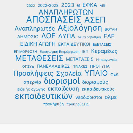
e-ΕΦΚΑ
2023
2022-2023
2022
ΑΕΙ
ΑΝΑΠΛΗΡΩΤΩΝ
ΑΠΟΣΠΑΣΕΙΣ
ΑΣΕΠ
Αξιολόγηση
Αναπληρωτές
ΒΟΥΛΗ
ΔΟΕ
ΔΥΠΑ
ΕΑΕ
ΔΗΜΟΣΙΟ
Δευτεροβάθμια
ΕΙΔΙΚΗ ΑΓΩΓΗ
ΕΚΠΑΙΔΕΥΤΙΚΟΙ
ΕΞΕΤΑΣΕΙΣ
Κεραμέως
ΙΕΠ
ΕΠΙΜΟΡΦΩΣΗ
Εισαγωγική Επιμόρφωση
ΜΕΤΑΘΕΣΕΙΣ
ΜΕΤΑΤΑΞΕΙΣ
Νηπιαγωγεία
ΠΑΝΕΛΛΑΔΙΚΕΣ
ΠΡΟΤΥΠΑ
ΟΠΣΥΔ
ΠΙΝΑΚΕΣ
ΥΠΑΙΘ
Προσλήψεις
Σχολεία
ΦΕΚ
διορισμοί
διορισμούς
απεργία
εκπαίδευση
εκπαιδευτικούς
ειδικής αγωγής
εκπαιδευτικών
ολμε
νεοδιοριστοι
προκήρυξη
προκηρύξεις