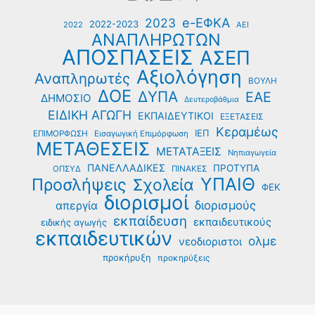
e-ΕΦΚΑ
2023
2022-2023
2022
ΑΕΙ
ΑΝΑΠΛΗΡΩΤΩΝ
ΑΠΟΣΠΑΣΕΙΣ
ΑΣΕΠ
Αξιολόγηση
Αναπληρωτές
ΒΟΥΛΗ
ΔΟΕ
ΔΥΠΑ
ΕΑΕ
ΔΗΜΟΣΙΟ
Δευτεροβάθμια
ΕΙΔΙΚΗ ΑΓΩΓΗ
ΕΚΠΑΙΔΕΥΤΙΚΟΙ
ΕΞΕΤΑΣΕΙΣ
Κεραμέως
ΙΕΠ
ΕΠΙΜΟΡΦΩΣΗ
Εισαγωγική Επιμόρφωση
ΜΕΤΑΘΕΣΕΙΣ
ΜΕΤΑΤΑΞΕΙΣ
Νηπιαγωγεία
ΠΑΝΕΛΛΑΔΙΚΕΣ
ΠΡΟΤΥΠΑ
ΟΠΣΥΔ
ΠΙΝΑΚΕΣ
ΥΠΑΙΘ
Προσλήψεις
Σχολεία
ΦΕΚ
διορισμοί
διορισμούς
απεργία
εκπαίδευση
εκπαιδευτικούς
ειδικής αγωγής
εκπαιδευτικών
ολμε
νεοδιοριστοι
προκήρυξη
προκηρύξεις