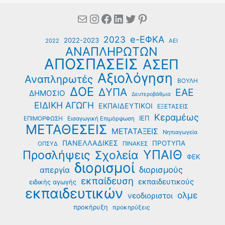
Mail
Instagram
Facebook
Linkedin
Twitter
Pinterest
e-ΕΦΚΑ
2023
2022-2023
2022
ΑΕΙ
ΑΝΑΠΛΗΡΩΤΩΝ
ΑΠΟΣΠΑΣΕΙΣ
ΑΣΕΠ
Αξιολόγηση
Αναπληρωτές
ΒΟΥΛΗ
ΔΟΕ
ΔΥΠΑ
ΕΑΕ
ΔΗΜΟΣΙΟ
Δευτεροβάθμια
ΕΙΔΙΚΗ ΑΓΩΓΗ
ΕΚΠΑΙΔΕΥΤΙΚΟΙ
ΕΞΕΤΑΣΕΙΣ
Κεραμέως
ΙΕΠ
ΕΠΙΜΟΡΦΩΣΗ
Εισαγωγική Επιμόρφωση
ΜΕΤΑΘΕΣΕΙΣ
ΜΕΤΑΤΑΞΕΙΣ
Νηπιαγωγεία
ΠΑΝΕΛΛΑΔΙΚΕΣ
ΠΡΟΤΥΠΑ
ΟΠΣΥΔ
ΠΙΝΑΚΕΣ
ΥΠΑΙΘ
Προσλήψεις
Σχολεία
ΦΕΚ
διορισμοί
διορισμούς
απεργία
εκπαίδευση
εκπαιδευτικούς
ειδικής αγωγής
εκπαιδευτικών
ολμε
νεοδιοριστοι
προκήρυξη
προκηρύξεις