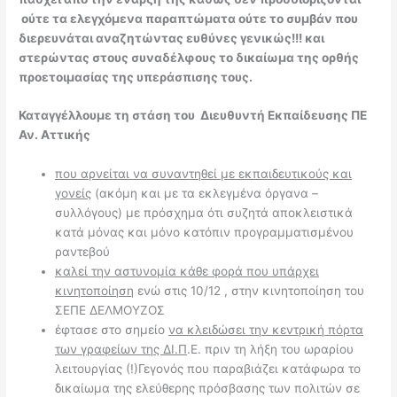
ούτε τα ελεγχόμενα παραπτώματα ούτε το συμβάν που
διερευνάται αναζητώντας ευθύνες γενικώς!!! και
στερώντας στους συναδέλφους το δικαίωμα της ορθής
προετοιμασίας της υπεράσπισης τους.
Καταγγέλλουμε τη στάση του Διευθυντή Εκπαίδευσης ΠΕ
Αν. Αττικής
που αρνείται να συναντηθεί με εκπαιδευτικούς και
γονείς
(ακόμη και με τα εκλεγμένα όργανα –
συλλόγους) με πρόσχημα ότι συζητά αποκλειστικά
κατά μόνας και μόνο κατόπιν προγραμματισμένου
ραντεβού
καλεί την αστυνομία κάθε φορά που υπάρχει
κινητοποίηση
ενώ στις 10/12 , στην κινητοποίηση του
ΣΕΠΕ ΔΕΛΜΟΥΖΟΣ
έφτασε στο σημείο
να κλειδώσει την κεντρική πόρτα
των γραφείων της ΔΙ.Π
.Ε. πριν τη λήξη του ωραρίου
λειτουργίας (!)Γεγονός που παραβιάζει κατάφωρα το
δικαίωμα της ελεύθερης πρόσβασης των πολιτών σε