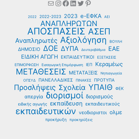
Mail
Instagram
Facebook
Linkedin
Twitter
Pinterest
e-ΕΦΚΑ
2023
2022-2023
2022
ΑΕΙ
ΑΝΑΠΛΗΡΩΤΩΝ
ΑΠΟΣΠΑΣΕΙΣ
ΑΣΕΠ
Αξιολόγηση
Αναπληρωτές
ΒΟΥΛΗ
ΔΟΕ
ΔΥΠΑ
ΕΑΕ
ΔΗΜΟΣΙΟ
Δευτεροβάθμια
ΕΙΔΙΚΗ ΑΓΩΓΗ
ΕΚΠΑΙΔΕΥΤΙΚΟΙ
ΕΞΕΤΑΣΕΙΣ
Κεραμέως
ΙΕΠ
ΕΠΙΜΟΡΦΩΣΗ
Εισαγωγική Επιμόρφωση
ΜΕΤΑΘΕΣΕΙΣ
ΜΕΤΑΤΑΞΕΙΣ
Νηπιαγωγεία
ΠΑΝΕΛΛΑΔΙΚΕΣ
ΠΡΟΤΥΠΑ
ΟΠΣΥΔ
ΠΙΝΑΚΕΣ
ΥΠΑΙΘ
Προσλήψεις
Σχολεία
ΦΕΚ
διορισμοί
διορισμούς
απεργία
εκπαίδευση
εκπαιδευτικούς
ειδικής αγωγής
εκπαιδευτικών
ολμε
νεοδιοριστοι
προκήρυξη
προκηρύξεις