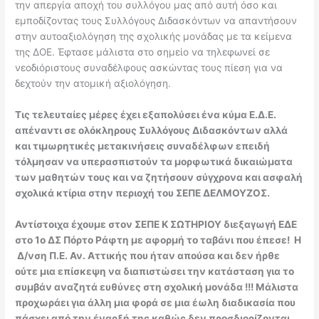
την απεργία αποχή του συλλόγου μας από αυτή όσο και
εμποδίζοντας τους Συλλόγους Διδασκόντων να απαντήσουν
στην αυτοαξιολόγηση της σχολικής μονάδας με τα κείμενα
της ΔΟΕ. Έφτασε μάλιστα στο σημείο να τηλεφωνεί σε
νεοδιόριστους συναδέλφους ασκώντας τους πίεση για να
δεχτούν την ατομική αξιολόγηση.
Τις τελευταίες μέρες έχει εξαπολύσει ένα κύμα Ε.Δ.Ε.
απέναντι σε ολόκληρους Συλλόγους Διδασκόντων αλλά
και τιμωρητικές μετακινήσεις συναδέλφων επειδή
τόλμησαν να υπερασπιστούν τα μορφωτικά δικαιώματα
των μαθητών τους και να ζητήσουν σύγχρονα και ασφαλή
σχολικά κτίρια στην περιοχή του ΣΕΠΕ ΔΕΛΜΟΥΖΟΣ.
Αντίστοιχα έχουμε στον ΣΕΠΕ Κ ΣΩΤΗΡΙΟΥ διεξαγωγή ΕΔΕ
στο 1ο ΔΣ Πόρτο Ράφτη με αφορμή το ταβάνι που έπεσε! Η
Δ/νση Π.Ε. Αν. Αττικής που ήταν απούσα και δεν ήρθε
ούτε μια επίσκεψη να διαπιστώσει την κατάσταση για το
συμβάν αναζητά ευθύνες στη σχολική μονάδα !!! Μάλιστα
προχωράει για άλλη μια φορά σε μια έωλη διαδικασία που
πάσχει από την έναρξή της καθώς δεν προσδιορίζονται