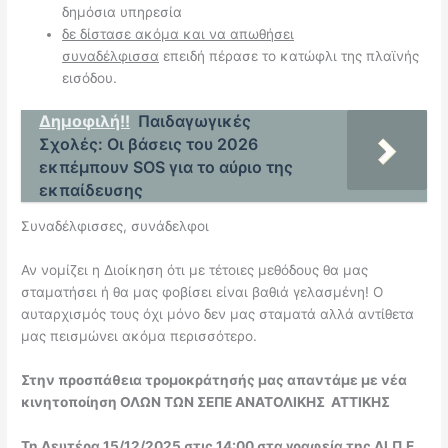
δημόσια υπηρεσία
δε δίστασε ακόμα και να απωθήσει
συναδέλφισσα
επειδή πέρασε το κατώφλι της πλαϊνής
εισόδου.
Δημοφιλή!!
Παιδαγωγικές
Σχολές: Οι βάσεις του 2026
εκπέμπουν SOS για το αύριο της
εκπαίδευσης
Συναδέλφισσες, συνάδελφοι
Αν νομίζει η Διοίκηση ότι με τέτοιες μεθόδους θα μας
σταματήσει ή θα μας φοβίσει είναι βαθιά γελασμένη! Ο
αυταρχισμός τους όχι μόνο δεν μας σταματά αλλά αντίθετα
μας πεισμώνει ακόμα περισσότερο.
Στην προσπάθεια τρομοκράτησής μας απαντάμε με νέα
κινητοποίηση ΟΛΩΝ ΤΩΝ ΣΕΠΕ ΑΝΑΤΟΛΙΚΗΣ ΑΤΤΙΚΗΣ
Τη Δευτέρα 15/12/2025 στις 14:00 στα γραφεία της ΔΙ.Π.Ε.