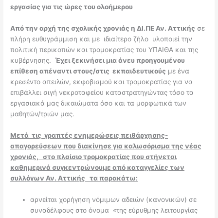
εργασίας για τις ώρες του ολοήμερου
Από την αρχή της σχολικής χρονιάς η ΔΙ.ΠΕ Αν. Αττικής
σε
πλήρη ευθυγράμμιση και με ιδιαίτερο ζήλο υλοποιεί την
πολιτική περικοπών και τρομοκρατίας του ΥΠΑΙΘΑ και της
κυβέρνησης.
Έχει ξεκινήσει μια άνευ προηγουμένου
επίθεση απέναντι στους/στις εκπαιδευτικούς
με ένα
κρεσέντο απειλών, εκφοβισμού και τρομοκρατίας για να
επιβάλλει σιγή νεκροταφείου καταστρατηγώντας τόσο τα
εργασιακά μας δικαιώματα όσο και τα μορφωτικά των
μαθητών/τριών μας.
M
ετά τις γραπτές ενημερώσεις πειθάρχησης-
απαγορεύσεων που διακίνησε για καλωσόρισμα της νέας
χρονιάς, στο πλαίσιο τρομοκρατίας που στήνεται
καθημερινά συγκεντρώνουμε από καταγγελίες των
συλλόγων Αν. Αττικής τα παρακάτω:
αρνείται χορήγηση νόμιμων αδειών (κανονικών) σε
συναδέλφους στο όνομα «της εύρυθμης λειτουργίας