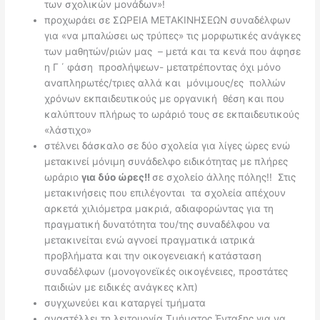
των σχολικών μονάδων»!
προχωράει σε ΣΩΡΕΙΑ ΜΕΤΑΚΙΝΗΣΕΩΝ συναδέλφων
για «να μπαλώσει ως τρύπες» τις μορφωτικές ανάγκες
των μαθητών/ριών μας – μετά και τα κενά που άφησε
η Γ ΄ φάση προσλήψεων- μετατρέποντας όχι μόνο
αναπληρωτές/τριες αλλά και μόνιμους/ες πολλών
χρόνων εκπαιδευτικούς με οργανική θέση και που
καλύπτουν πλήρως το ωράριό τους σε εκπαιδευτικούς
«λάστιχο»
στέλνει δάσκαλο σε δύο σχολεία για λίγες ώρες ενώ
μετακινεί μόνιμη συνάδελφο ειδικότητας με πλήρες
ωράριο
για δύο ώρες!!
σε σχολείο άλλης πόλης!! Στις
μετακινήσεις που επιλέγονται τα σχολεία απέχουν
αρκετά χιλιόμετρα μακριά, αδιαφορώντας για τη
πραγματική δυνατότητα του/της συναδέλφου να
μετακινείται ενώ αγνοεί πραγματικά ιατρικά
προβλήματα και την οικογενειακή κατάσταση
συναδέλφων (μονογονεϊκές οικογένειες, προστάτες
παιδιών με ειδικές ανάγκες κλπ)
συγχωνεύει και καταργεί τμήματα
αναστέλλει τη λειτουργία Τμήματος Ένταξης για να