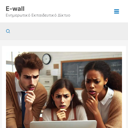
Μετάβαση
E-wall
στο
Ενημερωτικό Εκπαιδευτικό Δίκτυο
περιεχόμενο
Αναζήτηση