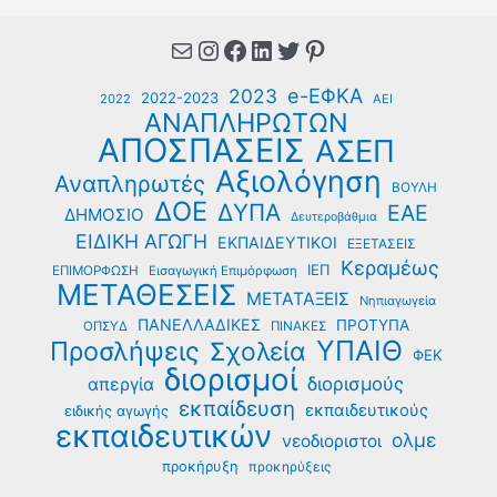
Mail
Instagram
Facebook
Linkedin
Twitter
Pinterest
e-ΕΦΚΑ
2023
2022-2023
2022
ΑΕΙ
ΑΝΑΠΛΗΡΩΤΩΝ
ΑΠΟΣΠΑΣΕΙΣ
ΑΣΕΠ
Αξιολόγηση
Αναπληρωτές
ΒΟΥΛΗ
ΔΟΕ
ΔΥΠΑ
ΕΑΕ
ΔΗΜΟΣΙΟ
Δευτεροβάθμια
ΕΙΔΙΚΗ ΑΓΩΓΗ
ΕΚΠΑΙΔΕΥΤΙΚΟΙ
ΕΞΕΤΑΣΕΙΣ
Κεραμέως
ΙΕΠ
ΕΠΙΜΟΡΦΩΣΗ
Εισαγωγική Επιμόρφωση
ΜΕΤΑΘΕΣΕΙΣ
ΜΕΤΑΤΑΞΕΙΣ
Νηπιαγωγεία
ΠΑΝΕΛΛΑΔΙΚΕΣ
ΠΡΟΤΥΠΑ
ΟΠΣΥΔ
ΠΙΝΑΚΕΣ
ΥΠΑΙΘ
Προσλήψεις
Σχολεία
ΦΕΚ
διορισμοί
διορισμούς
απεργία
εκπαίδευση
εκπαιδευτικούς
ειδικής αγωγής
εκπαιδευτικών
ολμε
νεοδιοριστοι
προκήρυξη
προκηρύξεις