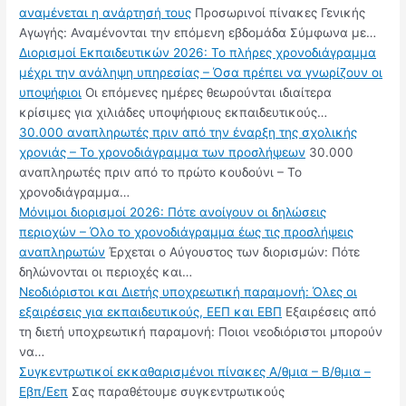
αναμένεται η ανάρτησή τους
Προσωρινοί πίνακες Γενικής
Αγωγής: Αναμένονται την επόμενη εβδομάδα Σύμφωνα με…
Διορισμοί Εκπαιδευτικών 2026: Το πλήρες χρονοδιάγραμμα
μέχρι την ανάληψη υπηρεσίας – Όσα πρέπει να γνωρίζουν οι
υποψήφιοι
Οι επόμενες ημέρες θεωρούνται ιδιαίτερα
κρίσιμες για χιλιάδες υποψήφιους εκπαιδευτικούς…
30.000 αναπληρωτές πριν από την έναρξη της σχολικής
χρονιάς – Το χρονοδιάγραμμα των προσλήψεων
30.000
αναπληρωτές πριν από το πρώτο κουδούνι – Το
χρονοδιάγραμμα…
Μόνιμοι διορισμοί 2026: Πότε ανοίγουν οι δηλώσεις
περιοχών – Όλο το χρονοδιάγραμμα έως τις προσλήψεις
αναπληρωτών
Έρχεται ο Αύγουστος των διορισμών: Πότε
δηλώνονται οι περιοχές και…
Νεοδιόριστοι και Διετής υποχρεωτική παραμονή: Όλες οι
εξαιρέσεις για εκπαιδευτικούς, ΕΕΠ και ΕΒΠ
Εξαιρέσεις από
τη διετή υποχρεωτική παραμονή: Ποιοι νεοδιόριστοι μπορούν
να…
Συγκεντρωτικοί εκκαθαρισμένοι πίνακες Α/θμια – Β/θμια –
Εβπ/Εεπ
Σας παραθέτουμε συγκεντρωτικούς