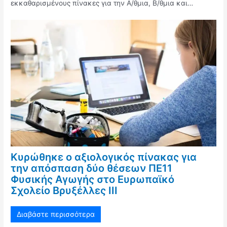
εκκαθαρισμένους πίνακες για την Α/θμια, Β/θμια και…
Κυρώθηκε ο αξιολογικός πίνακας για
την απόσπαση δύο θέσεων ΠΕ11
Φυσικής Αγωγής στο Ευρωπαϊκό
Σχολείο Βρυξέλλες ΙΙΙ
Διαβάστε περισσότερα