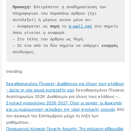
Προσοχή!
 Επιτρέπεται η αναδημοσίευση των 
πληροφοριών του παραπάνω άρθρου (όχι 
αυτολεξεί) ή μέρους αυτών μόνο αν:
– Αναφέρεται ως 
πηγή 
το 
e-wall.net
 στο σημείο 
όπου γίνεται η αναφορά.
– Στο τέλος του άρθρου ως Πηγή.
– Σε ένα από τα δύο σημεία να υπάρχει 
ενεργός 
σύνδεσμος.
trending:
Εκκαθαρισμένοι Πίνακες: Διαθέσιμοι για όλους τους κλάδους
– Δείτε τη νέα σειρά κατάταξής σας
Εκκαθαρισμένοι Πίνακες
Αναπληρωτών 2026: Διαθέσιμοι για όλους τους κλάδους –…
Σχολικό ημερολόγιο 2026-2027: Όλες οι αργίες, οι διακοπές
και οι ημερομηνίες-«κλειδιά» της νέας σχολικής χρονιάς
Από
τον αγιασμό του Σεπτεμβρίου μέχρι τη λήξη των
μαθημάτων…
Προσωρινοί πίνακες Γενικής Αγωγής: Την επόμενη εβδομάδα