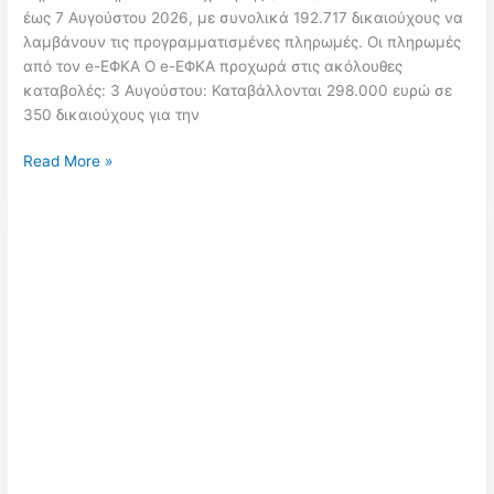
έως 7 Αυγούστου 2026, με συνολικά 192.717 δικαιούχους να
λαμβάνουν τις προγραμματισμένες πληρωμές. Οι πληρωμές
από τον e-ΕΦΚΑ Ο e-ΕΦΚΑ προχωρά στις ακόλουθες
καταβολές: 3 Αυγούστου: Καταβάλλονται 298.000 ευρώ σε
350 δικαιούχους για την
Ο
Read More »
«χάρτης»
των
πληρωμών
από
e-
ΕΦΚΑ
και
ΔΥΠΑ
για
την
περίοδο
3
έως