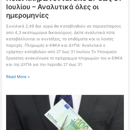
Ιουλίου – Αναλυτικά όλες οι
ημερομηνίες
Συνολικά 2,49 δισ. ευρώ θα καταβληθούν σε περισσότερους
από 4,3 εκατομμύρια δικαιούχους. Δείτε αναλυτικά πότε
καταβάλλονται οι συντάξεις, τα επιδόματα και οι λοιπές
παροχές. Πληρωμές e-ΕΦΚΑ και ΔΥΠΑ: Αναλυτικά ο
«χάρτης» καταβολών από 27 έως 31 Ιουλίου Το Υπουργείο
Εργασίας ανακοίνωσε το πρόγραμμα πληρωμών του e-ΕΦΚΑ
και της ΔΥΠΑ για την περίοδο 27 έως 31
Πληρωμές
Read More »
e-
ΕΦΚΑ
και
ΔΥΠΑ:
Ποιοι
πληρώνονται
από
27