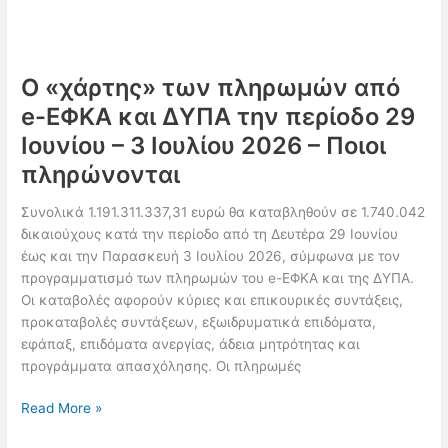
7
Αυγούστου
–
Ποιοι
Ο «χάρτης» των πληρωμών από
πληρώνονται
e-ΕΦΚΑ και ΔΥΠΑ την περίοδο 29
και
πότε
Ιουνίου – 3 Ιουλίου 2026 – Ποιοι
πληρώνονται
Συνολικά 1.191.311.337,31 ευρώ θα καταβληθούν σε 1.740.042
δικαιούχους κατά την περίοδο από τη Δευτέρα 29 Ιουνίου
έως και την Παρασκευή 3 Ιουλίου 2026, σύμφωνα με τον
προγραμματισμό των πληρωμών του e-ΕΦΚΑ και της ΔΥΠΑ.
Οι καταβολές αφορούν κύριες και επικουρικές συντάξεις,
προκαταβολές συντάξεων, εξωιδρυματικά επιδόματα,
εφάπαξ, επιδόματα ανεργίας, άδεια μητρότητας και
προγράμματα απασχόλησης. Οι πληρωμές
Ο
Read More »
«χάρτης»