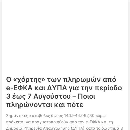
ΕΦΚΑ
και
ΔΥΠΑ:
Πάνω
από
53,2
εκατ.
ευρώ
σε
51.818
δικαιούχους
την
Ο «χάρτης» των πληρωμών από
εβδομάδα
e-ΕΦΚΑ και ΔΥΠΑ για την περίοδο
13–
17
3 έως 7 Αυγούστου – Ποιοι
Ιουλίου
πληρώνονται και πότε
Σημαντικές καταβολές ύψους 140.944.067,30 ευρώ
πρόκειται να πραγματοποιηθούν από τον e-ΕΦΚΑ και τη
Δημόσια Υπηρεσία Απασχόλησης (ΔΥΠΑ) κατά το διάστημα 3