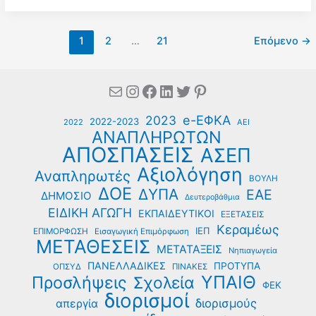
των
πληρωμών
1
2
…
21
Επόμενο
→
από
e-
ΕΦΚΑ
Mail
Instagram
Facebook
Linkedin
Twitter
Pinterest
και
ΔΥΠΑ
e-ΕΦΚΑ
2023
για
2022-2023
2022
ΑΕΙ
ΑΝΑΠΛΗΡΩΤΩΝ
την
ΑΠΟΣΠΑΣΕΙΣ
ΑΣΕΠ
περίοδο
18
Αξιολόγηση
Αναπληρωτές
ΒΟΥΛΗ
Μαΐου
ΔΟΕ
ΔΥΠΑ
ΕΑΕ
ΔΗΜΟΣΙΟ
έως
Δευτεροβάθμια
ΕΙΔΙΚΗ ΑΓΩΓΗ
ΕΚΠΑΙΔΕΥΤΙΚΟΙ
22
ΕΞΕΤΑΣΕΙΣ
Κεραμέως
Μαΐου
ΙΕΠ
ΕΠΙΜΟΡΦΩΣΗ
Εισαγωγική Επιμόρφωση
ΜΕΤΑΘΕΣΕΙΣ
ΜΕΤΑΤΑΞΕΙΣ
Νηπιαγωγεία
ΠΑΝΕΛΛΑΔΙΚΕΣ
ΠΡΟΤΥΠΑ
ΟΠΣΥΔ
ΠΙΝΑΚΕΣ
ΥΠΑΙΘ
Προσλήψεις
Σχολεία
ΦΕΚ
διορισμοί
διορισμούς
απεργία