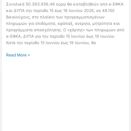
Συνολικά 50.393.656,46 ευρώ θα καταβληθούν από e-ΕΦΚΑ
και ΔΥΠΑ την περίοδο 15 έως 19 Ιουνίου 2026, σε 48.150
δικαιούχους, στο πλαίσιο των προγραμματισμένων
πληρωμών για επιδόματα, εφάπαξ, ανεργία, μητρότητα και
προγράμματα απασχόλησης. Ο «χάρτης» των πληρωμών από
e-ΕΦΚΑ, ΔΥΠΑ για την περίοδο 15 Ιουνίου έως 19 Ιουνίου
Κατά την περίοδο 15 Ιουνίου έως 19 Ιουνίου, θα
Πληρωμές
Read More »
e-
ΕΦΚΑ
και
ΔΥΠΑ
15–
19
Ιουνίου:
Καταβολές
50,39
εκατ.
ευρώ