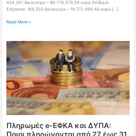
434.267 δικαιούχοι – 89.778.379,39 ευρώ Επίδομα
Στέγασης: 166.533 δικαιούχοι – 19.772.469,48 ευρώ […]
ΟΠΕΚΑ:
Read More »
Πληρώνονται
αύριο
276
εκατ.
ευρώ
σε
πάνω
από
1
εκατ.
δικαιούχους
–
Όλα
τα
επιδόματα
Πληρωμές e-ΕΦΚΑ και ΔΥΠΑ:
Ποιοι πληρώνονται από 27 έως 31