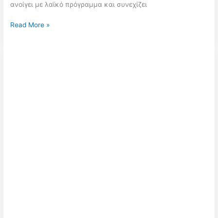
ανοίγει με λαϊκό πρόγραμμα και συνεχίζει
Κυριακή
Read More »
7
Ιουνίου
στην
Πλατεία
Κουμουνδούρου:
Μουσική,
Αλληλεγγύη
και
Στήριξη
στους
Διωκόμενους
Αγωνιστές