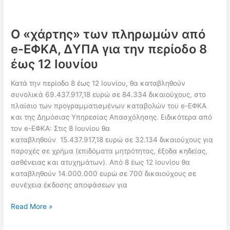
σε
48.150
δικαιούχους
Ο «χάρτης» των πληρωμών από
e-ΕΦΚΑ, ΔΥΠΑ για την περίοδο 8
έως 12 Ιουνίου
Κατά την περίοδο 8 έως 12 Ιουνίου, θα καταβληθούν
συνολικά 69.437.917,18 ευρώ σε 84.334 δικαιούχους, στο
πλαίσιο των προγραμματισμένων καταβολών του e-ΕΦΚΑ
και της Δημόσιας Υπηρεσίας Απασχόλησης. Ειδικότερα από
τον e-ΕΦΚΑ: Στις 8 Ιουνίου θα
καταβληθούν 15.437.917,18 ευρώ σε 32.134 δικαιούχους για
παροχές σε χρήμα (επιδόματα μητρότητας, έξοδα κηδείας,
ασθένειας και ατυχημάτων). Από 8 έως 12 Ιουνίου θα
καταβληθούν 14.000.000 ευρώ σε 700 δικαιούχους σε
συνέχεια έκδοσης αποφάσεων για
Ο
Read More »
«χάρτης»
των