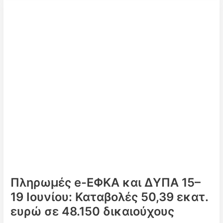
των
πληρωμών
από
e-
ΕΦΚΑ
και
ΔΥΠΑ
την
περίοδο
29
Ιουνίου
–
3
Ιουλίου
2026
–
Ποιοι
Πληρωμές e-ΕΦΚΑ και ΔΥΠΑ 15–
πληρώνονται
19 Ιουνίου: Καταβολές 50,39 εκατ.
ευρώ σε 48.150 δικαιούχους