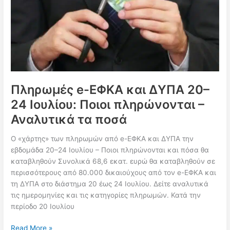
έως
31
Ιουλίου
–
Αναλυτικά
όλες
οι
ημερομηνίες
Πληρωμές e-ΕΦΚΑ και ΔΥΠΑ 20–
24 Ιουλίου: Ποιοι πληρώνονται –
Αναλυτικά τα ποσά
Ο «χάρτης» των πληρωμών από e-ΕΦΚΑ και ΔΥΠΑ την
εβδομάδα 20–24 Ιουλίου – Ποιοι πληρώνονται και πόσα θα
καταβληθούν Συνολικά 68,6 εκατ. ευρώ θα καταβληθούν σε
περισσότερους από 80.000 δικαιούχους από τον e-ΕΦΚΑ και
τη ΔΥΠΑ στο διάστημα 20 έως 24 Ιουλίου. Δείτε αναλυτικά
τις ημερομηνίες και τις κατηγορίες πληρωμών. Κατά την
περίοδο 20 Ιουλίου
Πληρωμές
Read More »