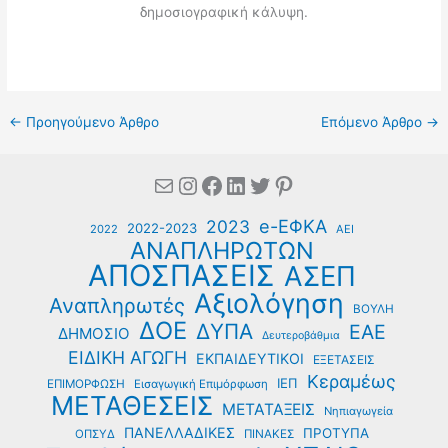
δημοσιογραφική κάλυψη.
←
Προηγούμενο Άρθρο
Επόμενο Άρθρο
→
Mail
Instagram
Facebook
Linkedin
Twitter
Pinterest
e-ΕΦΚΑ
2023
2022-2023
2022
ΑΕΙ
ΑΝΑΠΛΗΡΩΤΩΝ
ΑΠΟΣΠΑΣΕΙΣ
ΑΣΕΠ
Αξιολόγηση
Αναπληρωτές
ΒΟΥΛΗ
ΔΟΕ
ΔΥΠΑ
ΕΑΕ
ΔΗΜΟΣΙΟ
Δευτεροβάθμια
ΕΙΔΙΚΗ ΑΓΩΓΗ
ΕΚΠΑΙΔΕΥΤΙΚΟΙ
ΕΞΕΤΑΣΕΙΣ
Κεραμέως
ΙΕΠ
ΕΠΙΜΟΡΦΩΣΗ
Εισαγωγική Επιμόρφωση
ΜΕΤΑΘΕΣΕΙΣ
ΜΕΤΑΤΑΞΕΙΣ
Νηπιαγωγεία
ΠΑΝΕΛΛΑΔΙΚΕΣ
ΠΡΟΤΥΠΑ
ΟΠΣΥΔ
ΠΙΝΑΚΕΣ