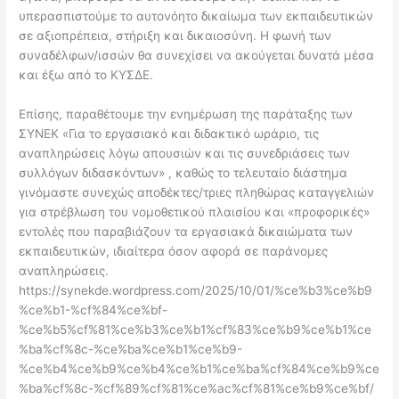
υπερασπιστούμε το αυτονόητο δικαίωμα των εκπαιδευτικών
σε αξιοπρέπεια, στήριξη και δικαιοσύνη. Η φωνή των
συναδέλφων/ισσών θα συνεχίσει να ακούγεται δυνατά μέσα
και έξω από το ΚΥΣΔΕ.
Επίσης, παραθέτουμε την ενημέρωση της παράταξης των
ΣΥΝΕΚ «Για το εργασιακό και διδακτικό ωράριο, τις
αναπληρώσεις λόγω απουσιών και τις συνεδριάσεις των
συλλόγων διδασκόντων» , καθώς το τελευταίο διάστημα
γινόμαστε συνεχώς αποδέκτες/τριες πληθώρας καταγγελιών
για στρέβλωση του νομοθετικού πλαισίου και «προφορικές»
εντολές που παραβιάζουν τα εργασιακά δικαιώματα των
εκπαιδευτικών, ιδιαίτερα όσον αφορά σε παράνομες
αναπληρώσεις.
https://synekde.wordpress.com/2025/10/01/%ce%b3%ce%b9
%ce%b1-%cf%84%ce%bf-
%ce%b5%cf%81%ce%b3%ce%b1%cf%83%ce%b9%ce%b1%ce
%ba%cf%8c-%ce%ba%ce%b1%ce%b9-
%ce%b4%ce%b9%ce%b4%ce%b1%ce%ba%cf%84%ce%b9%ce
%ba%cf%8c-%cf%89%cf%81%ce%ac%cf%81%ce%b9%ce%bf/