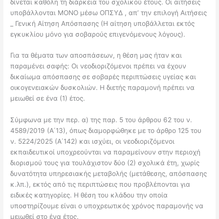
δίνεται καθόλη τη διάρκεια του σχολικού έτους. Οι αιτήσεις
υποβάλλονται ΜΟΝΟ μέσω ΟΠΣΥΔ , απ’ την επιλογή Αιτήσεις
_ Γενική Αίτηση Απόσπασης (Η αίτηση υποβάλλεται εκτός
εγκυκλίου μόνο για σοβαρούς επιγενόμενους λόγους).
Για τα θέματα των αποσπάσεων, η θέση μας ήταν και
παραμένει σαφής: Οι νεοδιοριζόμενοι πρέπει να έχουν
δικαίωμα απόσπασης σε σοβαρές περιπτώσεις υγείας και
οικογενειακών δυσκολιών. Η διετής παραμονή πρέπει να
μειωθεί σε ένα (1) έτος.
Σύμφωνα με την περ. α) της παρ. 5 του άρθρου 62 του ν.
4589/2019 (Α΄13), όπως διαμορφώθηκε με το άρθρο 125 του
ν. 5224/2025 (Α΄142) και ισχύει, οι νεοδιοριζόμενοι
εκπαιδευτικοί υποχρεούνται να παραμείνουν στην περιοχή
διορισμού τους για τουλάχιστον δύο (2) σχολικά έτη, χωρίς
δυνατότητα υπηρεσιακής μεταβολής (μετάθεσης, απόσπασης
κ.λπ.), εκτός από τις περιπτώσεις που προβλέπονται για
ειδικές κατηγορίες. Η θέση του κλάδου την οποία
υποστηρίζουμε είναι ο υποχρεωτικός χρόνος παραμονής να
μειωθεί στο ένα έτος.