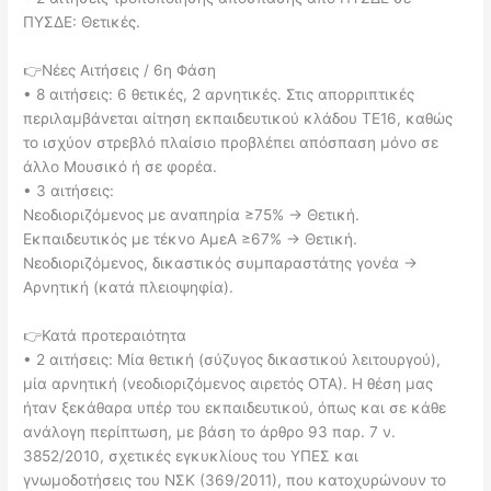
ΠΥΣΔΕ: Θετικές.
👉Νέες Αιτήσεις / 6η Φάση
• 8 αιτήσεις: 6 θετικές, 2 αρνητικές. Στις απορριπτικές
περιλαμβάνεται αίτηση εκπαιδευτικού κλάδου ΤΕ16, καθώς
το ισχύον στρεβλό πλαίσιο προβλέπει απόσπαση μόνο σε
άλλο Μουσικό ή σε φορέα.
• 3 αιτήσεις:
Νεοδιοριζόμενος με αναπηρία ≥75% → Θετική.
Εκπαιδευτικός με τέκνο ΑμεΑ ≥67% → Θετική.
Νεοδιοριζόμενος, δικαστικός συμπαραστάτης γονέα →
Αρνητική (κατά πλειοψηφία).
👉Κατά προτεραιότητα
• 2 αιτήσεις: Μία θετική (σύζυγος δικαστικού λειτουργού),
μία αρνητική (νεοδιοριζόμενος αιρετός ΟΤΑ). Η θέση μας
ήταν ξεκάθαρα υπέρ του εκπαιδευτικού, όπως και σε κάθε
ανάλογη περίπτωση, με βάση το άρθρο 93 παρ. 7 ν.
3852/2010, σχετικές εγκυκλίους του ΥΠΕΣ και
γνωμοδοτήσεις του ΝΣΚ (369/2011), που κατοχυρώνουν το