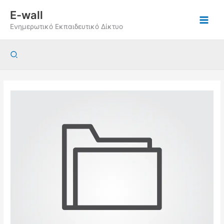
Μετάβαση
E-wall
στο
Ενημερωτικό Εκπαιδευτικό Δίκτυο
περιεχόμενο
Αναζήτηση