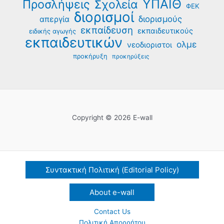
ΥΠΑΙΘ
Προσλήψεις
Σχολεία
ΦΕΚ
διορισμοί
διορισμούς
απεργία
εκπαίδευση
εκπαιδευτικούς
ειδικής αγωγής
εκπαιδευτικών
ολμε
νεοδιοριστοι
προκήρυξη
προκηρύξεις
Copyright © 2026 E-wall
Συντακτική Πολιτική (Editorial Policy)
About e-wall
Contact Us
Πολιτική Απορρήτου