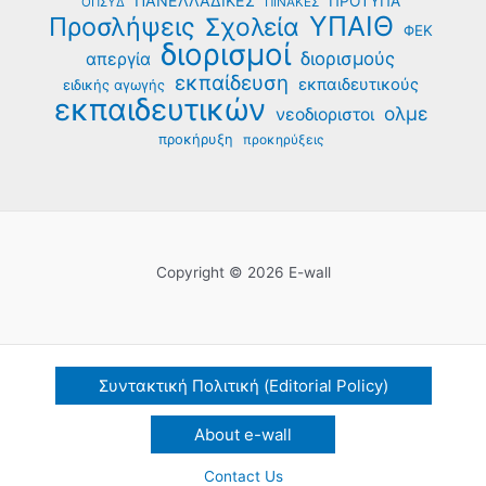
ΠΑΝΕΛΛΑΔΙΚΕΣ
ΠΡΟΤΥΠΑ
ΟΠΣΥΔ
ΠΙΝΑΚΕΣ
ΥΠΑΙΘ
Προσλήψεις
Σχολεία
ΦΕΚ
διορισμοί
διορισμούς
απεργία
εκπαίδευση
εκπαιδευτικούς
ειδικής αγωγής
εκπαιδευτικών
ολμε
νεοδιοριστοι
προκήρυξη
προκηρύξεις
Copyright © 2026 E-wall
Συντακτική Πολιτική (Editorial Policy)
About e-wall
Contact Us