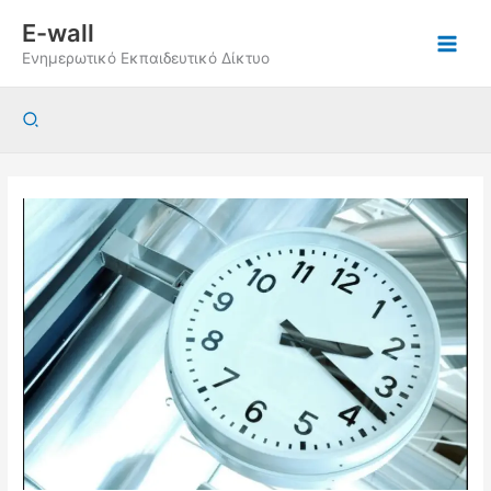
Μετάβαση
E-wall
στο
Ενημερωτικό Εκπαιδευτικό Δίκτυο
περιεχόμενο
Αναζήτηση