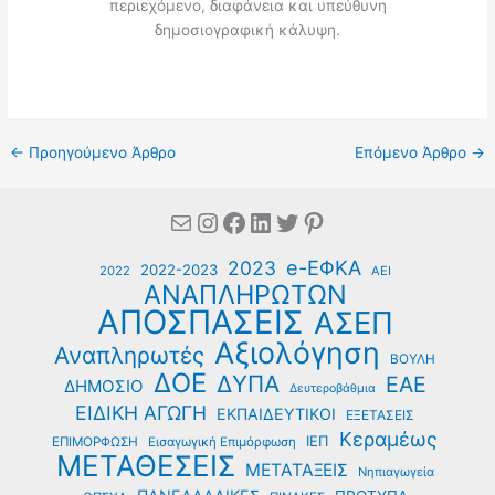
περιεχόμενο, διαφάνεια και υπεύθυνη
δημοσιογραφική κάλυψη.
←
Προηγούμενο Άρθρο
Επόμενο Άρθρο
→
Mail
Instagram
Facebook
Linkedin
Twitter
Pinterest
e-ΕΦΚΑ
2023
2022-2023
2022
ΑΕΙ
ΑΝΑΠΛΗΡΩΤΩΝ
ΑΠΟΣΠΑΣΕΙΣ
ΑΣΕΠ
Αξιολόγηση
Αναπληρωτές
ΒΟΥΛΗ
ΔΟΕ
ΔΥΠΑ
ΕΑΕ
ΔΗΜΟΣΙΟ
Δευτεροβάθμια
ΕΙΔΙΚΗ ΑΓΩΓΗ
ΕΚΠΑΙΔΕΥΤΙΚΟΙ
ΕΞΕΤΑΣΕΙΣ
Κεραμέως
ΙΕΠ
ΕΠΙΜΟΡΦΩΣΗ
Εισαγωγική Επιμόρφωση
ΜΕΤΑΘΕΣΕΙΣ
ΜΕΤΑΤΑΞΕΙΣ
Νηπιαγωγεία