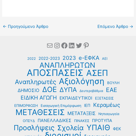
←
Προηγούμενο Άρθρο
Επόμενο Άρθρο
→
Mail
Instagram
Facebook
Linkedin
Twitter
Pinterest
e-ΕΦΚΑ
2023
2022-2023
2022
ΑΕΙ
ΑΝΑΠΛΗΡΩΤΩΝ
ΑΠΟΣΠΑΣΕΙΣ
ΑΣΕΠ
Αξιολόγηση
Αναπληρωτές
ΒΟΥΛΗ
ΔΟΕ
ΔΥΠΑ
ΕΑΕ
ΔΗΜΟΣΙΟ
Δευτεροβάθμια
ΕΙΔΙΚΗ ΑΓΩΓΗ
ΕΚΠΑΙΔΕΥΤΙΚΟΙ
ΕΞΕΤΑΣΕΙΣ
Κεραμέως
ΙΕΠ
ΕΠΙΜΟΡΦΩΣΗ
Εισαγωγική Επιμόρφωση
ΜΕΤΑΘΕΣΕΙΣ
ΜΕΤΑΤΑΞΕΙΣ
Νηπιαγωγεία
ΠΑΝΕΛΛΑΔΙΚΕΣ
ΠΡΟΤΥΠΑ
ΟΠΣΥΔ
ΠΙΝΑΚΕΣ
ΥΠΑΙΘ
Προσλήψεις
Σχολεία
ΦΕΚ
διορισμοί