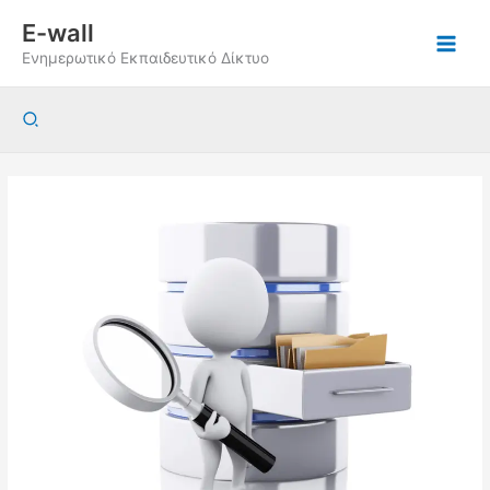
Μετάβαση
E-wall
στο
Ενημερωτικό Εκπαιδευτικό Δίκτυο
περιεχόμενο
Αναζήτηση