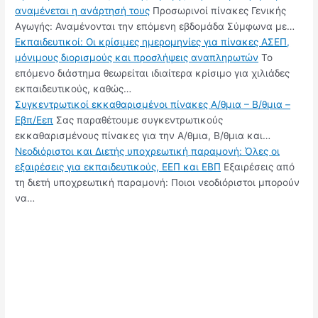
αναμένεται η ανάρτησή τους
Προσωρινοί πίνακες Γενικής
Αγωγής: Αναμένονται την επόμενη εβδομάδα Σύμφωνα με…
Εκπαιδευτικοί: Οι κρίσιμες ημερομηνίες για πίνακες ΑΣΕΠ,
μόνιμους διορισμούς και προσλήψεις αναπληρωτών
Το
επόμενο διάστημα θεωρείται ιδιαίτερα κρίσιμο για χιλιάδες
εκπαιδευτικούς, καθώς…
Συγκεντρωτικοί εκκαθαρισμένοι πίνακες Α/θμια – Β/θμια –
Εβπ/Εεπ
Σας παραθέτουμε συγκεντρωτικούς
εκκαθαρισμένους πίνακες για την Α/θμια, Β/θμια και…
Νεοδιόριστοι και Διετής υποχρεωτική παραμονή: Όλες οι
εξαιρέσεις για εκπαιδευτικούς, ΕΕΠ και ΕΒΠ
Εξαιρέσεις από
τη διετή υποχρεωτική παραμονή: Ποιοι νεοδιόριστοι μπορούν
να…