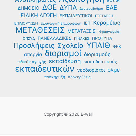
ΒΟΥΛΗ
ΔΟΕ
ΔΥΠΑ
ΕΑΕ
ΔΗΜΟΣΙΟ
Δευτεροβάθμια
ΕΙΔΙΚΗ ΑΓΩΓΗ
ΕΚΠΑΙΔΕΥΤΙΚΟΙ
ΕΞΕΤΑΣΕΙΣ
Κεραμέως
ΙΕΠ
ΕΠΙΜΟΡΦΩΣΗ
Εισαγωγική Επιμόρφωση
ΜΕΤΑΘΕΣΕΙΣ
ΜΕΤΑΤΑΞΕΙΣ
Νηπιαγωγεία
ΠΑΝΕΛΛΑΔΙΚΕΣ
ΠΡΟΤΥΠΑ
ΟΠΣΥΔ
ΠΙΝΑΚΕΣ
ΥΠΑΙΘ
Προσλήψεις
Σχολεία
ΦΕΚ
διορισμοί
διορισμούς
απεργία
εκπαίδευση
εκπαιδευτικούς
ειδικής αγωγής
εκπαιδευτικών
ολμε
νεοδιοριστοι
προκήρυξη
προκηρύξεις
Copyright © 2026 E-wall