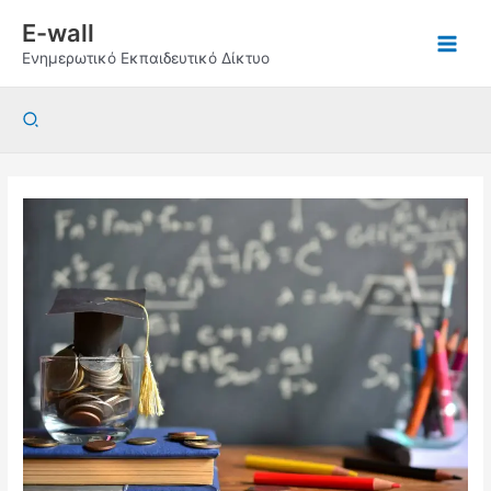
Μετάβαση
E-wall
στο
Ενημερωτικό Εκπαιδευτικό Δίκτυο
περιεχόμενο
Αναζήτηση