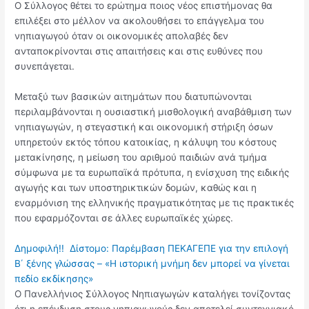
Ο Σύλλογος θέτει το ερώτημα ποιος νέος επιστήμονας θα
επιλέξει στο μέλλον να ακολουθήσει το επάγγελμα του
νηπιαγωγού όταν οι οικονομικές απολαβές δεν
ανταποκρίνονται στις απαιτήσεις και στις ευθύνες που
συνεπάγεται.
Μεταξύ των βασικών αιτημάτων που διατυπώνονται
περιλαμβάνονται η ουσιαστική μισθολογική αναβάθμιση των
νηπιαγωγών, η στεγαστική και οικονομική στήριξη όσων
υπηρετούν εκτός τόπου κατοικίας, η κάλυψη του κόστους
μετακίνησης, η μείωση του αριθμού παιδιών ανά τμήμα
σύμφωνα με τα ευρωπαϊκά πρότυπα, η ενίσχυση της ειδικής
αγωγής και των υποστηρικτικών δομών, καθώς και η
εναρμόνιση της ελληνικής πραγματικότητας με τις πρακτικές
που εφαρμόζονται σε άλλες ευρωπαϊκές χώρες.
Δημοφιλή!!
Δίστομο: Παρέμβαση ΠΕΚΑΓΕΠΕ για την επιλογή
Β΄ ξένης γλώσσας – «Η ιστορική μνήμη δεν μπορεί να γίνεται
πεδίο εκδίκησης»
Ο Πανελλήνιος Σύλλογος Νηπιαγωγών καταλήγει τονίζοντας
ότι η επένδυση στους νηπιαγωγούς δεν αποτελεί συντεχνιακό