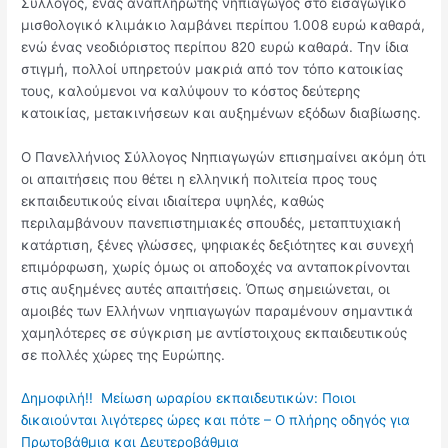
Σύλλογος, ένας αναπληρωτής νηπιαγωγός στο εισαγωγικό
μισθολογικό κλιμάκιο λαμβάνει περίπου 1.008 ευρώ καθαρά,
ενώ ένας νεοδιόριστος περίπου 820 ευρώ καθαρά. Την ίδια
στιγμή, πολλοί υπηρετούν μακριά από τον τόπο κατοικίας
τους, καλούμενοι να καλύψουν το κόστος δεύτερης
κατοικίας, μετακινήσεων και αυξημένων εξόδων διαβίωσης.
Ο Πανελλήνιος Σύλλογος Νηπιαγωγών επισημαίνει ακόμη ότι
οι απαιτήσεις που θέτει η ελληνική πολιτεία προς τους
εκπαιδευτικούς είναι ιδιαίτερα υψηλές, καθώς
περιλαμβάνουν πανεπιστημιακές σπουδές, μεταπτυχιακή
κατάρτιση, ξένες γλώσσες, ψηφιακές δεξιότητες και συνεχή
επιμόρφωση, χωρίς όμως οι αποδοχές να ανταποκρίνονται
στις αυξημένες αυτές απαιτήσεις. Όπως σημειώνεται, οι
αμοιβές των Ελλήνων νηπιαγωγών παραμένουν σημαντικά
χαμηλότερες σε σύγκριση με αντίστοιχους εκπαιδευτικούς
σε πολλές χώρες της Ευρώπης.
Δημοφιλή!!
Μείωση ωραρίου εκπαιδευτικών: Ποιοι
δικαιούνται λιγότερες ώρες και πότε – Ο πλήρης οδηγός για
Πρωτοβάθμια και Δευτεροβάθμια