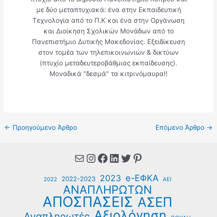
με δύο μεταπτυχιακά: ένα στην Εκπαιδευτική
Τεχνολογία από το Π.Κ και ένα στην Οργάνωση
και Διοίκηση Σχολικών Μονάδων από το
Πανεπιστήμιο Δυτικής Μακεδονίας. Εξειδίκευση
στον τομέα των τηλεπικοινωνιών & δικτύων
(πτυχίο μεταδευτεροβάθμιας εκπαίδευσης).
Μοναδικά "δεσμά" τα κιτρινόμαυρα!!
←
Προηγούμενο Άρθρο
Επόμενο Άρθρο
→
Mail
Instagram
Facebook
Linkedin
Twitter
Pinterest
e-ΕΦΚΑ
2023
2022-2023
2022
ΑΕΙ
ΑΝΑΠΛΗΡΩΤΩΝ
ΑΠΟΣΠΑΣΕΙΣ
ΑΣΕΠ
Αξιολόγηση
Αναπληρωτές