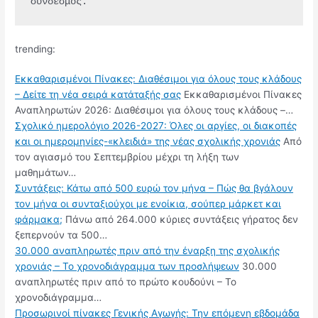
σύνδεσμος.
trending:
Εκκαθαρισμένοι Πίνακες: Διαθέσιμοι για όλους τους κλάδους
– Δείτε τη νέα σειρά κατάταξής σας
Εκκαθαρισμένοι Πίνακες
Αναπληρωτών 2026: Διαθέσιμοι για όλους τους κλάδους –…
Σχολικό ημερολόγιο 2026-2027: Όλες οι αργίες, οι διακοπές
και οι ημερομηνίες-«κλειδιά» της νέας σχολικής χρονιάς
Από
τον αγιασμό του Σεπτεμβρίου μέχρι τη λήξη των
μαθημάτων…
Συντάξεις: Κάτω από 500 ευρώ τον μήνα – Πώς θα βγάλουν
τον μήνα οι συνταξιούχοι με ενοίκια, σούπερ μάρκετ και
φάρμακα;
Πάνω από 264.000 κύριες συντάξεις γήρατος δεν
ξεπερνούν τα 500…
30.000 αναπληρωτές πριν από την έναρξη της σχολικής
χρονιάς – Το χρονοδιάγραμμα των προσλήψεων
30.000
αναπληρωτές πριν από το πρώτο κουδούνι – Το
χρονοδιάγραμμα…
Προσωρινοί πίνακες Γενικής Αγωγής: Την επόμενη εβδομάδα