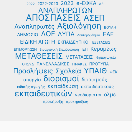
e-ΕΦΚΑ
2023
2022-2023
2022
ΑΕΙ
ΑΝΑΠΛΗΡΩΤΩΝ
ΑΠΟΣΠΑΣΕΙΣ
ΑΣΕΠ
Αξιολόγηση
Αναπληρωτές
ΒΟΥΛΗ
ΔΟΕ
ΔΥΠΑ
ΕΑΕ
ΔΗΜΟΣΙΟ
Δευτεροβάθμια
ΕΙΔΙΚΗ ΑΓΩΓΗ
ΕΚΠΑΙΔΕΥΤΙΚΟΙ
ΕΞΕΤΑΣΕΙΣ
Κεραμέως
ΙΕΠ
ΕΠΙΜΟΡΦΩΣΗ
Εισαγωγική Επιμόρφωση
ΜΕΤΑΘΕΣΕΙΣ
ΜΕΤΑΤΑΞΕΙΣ
Νηπιαγωγεία
ΠΑΝΕΛΛΑΔΙΚΕΣ
ΠΡΟΤΥΠΑ
ΟΠΣΥΔ
ΠΙΝΑΚΕΣ
ΥΠΑΙΘ
Προσλήψεις
Σχολεία
ΦΕΚ
διορισμοί
διορισμούς
απεργία
εκπαίδευση
εκπαιδευτικούς
ειδικής αγωγής
εκπαιδευτικών
ολμε
νεοδιοριστοι
προκήρυξη
προκηρύξεις