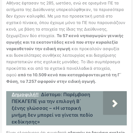
Αθήνας έφτασαν τις 285, ωστόσο, ενώ σε ορισμένα ΠΕ τα
αιτήματα της Διεύθυνσης υπερκαλύφθηκαν, τα περισσότερα
δεν έχουν καλυφθεί. Με μια πιο προσεκτική ματιά στο
σχετικό πίνακα, όπου έχουμε μόνο τα ΠΕ που παρουσιάζουν
κενά, με βάση τα στοιχεία της ίδιας της Διεύθυνσης,
ξεχωρίζουν δύο στοιχεία.
Τα 57 κενά νηπιαγωγών γενικής
αγωγής και τα εκατοντάδες κενά που στην κυριολεξία
ναρκοθετούν την ειδική αγωγή
και προκαλούν ασφυξία
και δυσκολότερες συνθήκες λειτουργίας και διαχείρισης
περιστατικών στις σχολικές μονάδες. Το ίδιο συμπέρασμα
προκύπτει και από τα σχετικά πανελλαδικά στοιχεία,
αφού
από τα 10.509 κενά που καταγράφονται μετά τη Γ΄
Φάση, τα 7.257 αφορούν στην ειδική αγωγή.
Δημοφιλή!!
Δίστομο: Παρέμβαση
ΠΕΚΑΓΕΠΕ για την επιλογή Β΄
ξένης γλώσσας – «Η ιστορική
μνήμη δεν μπορεί να γίνεται πεδίο
εκδίκησης»
Είναι ολοφάνερο ότι συνειδητά
οδηγούν το δημόσιο σχολείο