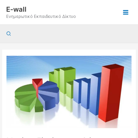
Μετάβαση
E-wall
στο
Ενημερωτικό Εκπαιδευτικό Δίκτυο
περιεχόμενο
Αναζήτηση