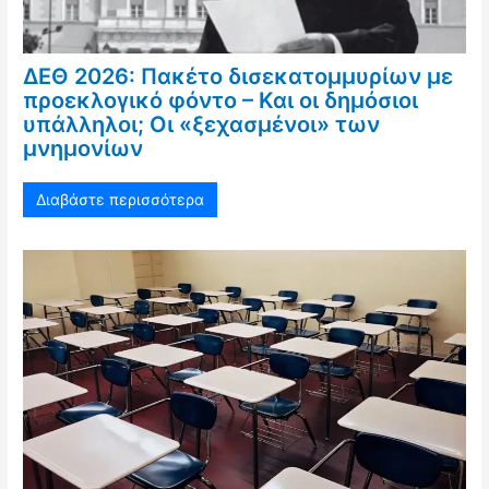
ΔΕΘ 2026: Πακέτο δισεκατομμυρίων με
προεκλογικό φόντο – Και οι δημόσιοι
υπάλληλοι; Οι «ξεχασμένοι» των
μνημονίων
Διαβάστε περισσότερα