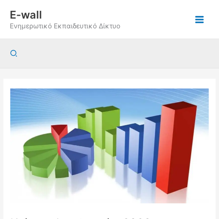
Μετάβαση
E-wall
στο
Ενημερωτικό Εκπαιδευτικό Δίκτυο
περιεχόμενο
Αναζήτηση