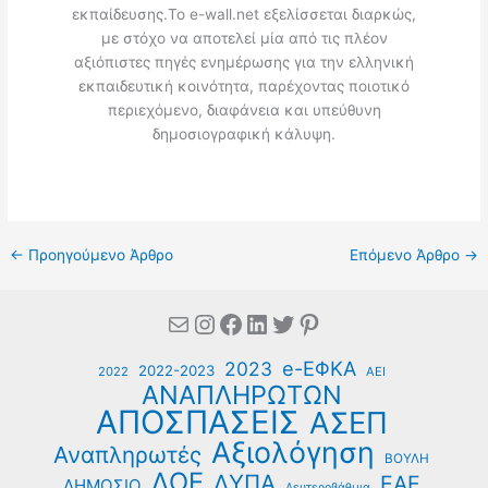
εκπαίδευσης.Το e-wall.net εξελίσσεται διαρκώς,
με στόχο να αποτελεί μία από τις πλέον
αξιόπιστες πηγές ενημέρωσης για την ελληνική
εκπαιδευτική κοινότητα, παρέχοντας ποιοτικό
περιεχόμενο, διαφάνεια και υπεύθυνη
δημοσιογραφική κάλυψη.
←
Προηγούμενο Άρθρο
Επόμενο Άρθρο
→
Mail
Instagram
Facebook
Linkedin
Twitter
Pinterest
e-ΕΦΚΑ
2023
2022-2023
2022
ΑΕΙ
ΑΝΑΠΛΗΡΩΤΩΝ
ΑΠΟΣΠΑΣΕΙΣ
ΑΣΕΠ
Αξιολόγηση
Αναπληρωτές
ΒΟΥΛΗ
ΔΟΕ
ΔΥΠΑ
ΕΑΕ
ΔΗΜΟΣΙΟ
Δευτεροβάθμια