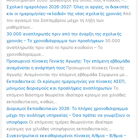
Αναπληρωτών 2026: Διαθέσιμοι για όλους τους κλάδους –…
Σχολικό ημερολόγιο 2026-2027: Όλες οι αργίες, οι διακοπές
και οι ημερομηνίες-«κλειδιά» της νέας σχολικής χρονιάς
Από
τον αγιασμό του Σεπτεμβρίου μέχρι τη λήξη των
μαθημάτων…
30.000 αναπληρωτές πριν από την έναρξη της σχολικής
χρονιάς – Το χρονοδιάγραμμα των προσλήψεων
30.000
αναπληρωτές πριν από το πρώτο κουδούνι – Το
χρονοδιάγραμμα…
Προσωρινοί πίνακες Γενικής Αγωγής: Την επόμενη εβδομάδα
αναμένεται η ανάρτησή τους
Προσωρινοί πίνακες Γενικής
Αγωγής: Αναμένονται την επόμενη εβδομάδα Σύμφωνα με…
Εκπαιδευτικοί: Οι κρίσιμες ημερομηνίες για πίνακες ΑΣΕΠ,
μόνιμους διορισμούς και προσλήψεις αναπληρωτών
Το
επόμενο διάστημα θεωρείται ιδιαίτερα κρίσιμο για χιλιάδες
εκπαιδευτικούς, καθώς…
Διορισμοί Εκπαιδευτικών 2026: Το πλήρες χρονοδιάγραμμα
μέχρι την ανάληψη υπηρεσίας – Όσα πρέπει να γνωρίζουν οι
υποψήφιοι
Οι επόμενες ημέρες θεωρούνται ιδιαίτερα
κρίσιμες για χιλιάδες υποψήφιους εκπαιδευτικούς…
Συγκεντρωτικοί εκκαθαρισμένοι πίνακες Α/θμια – Β/θμια –