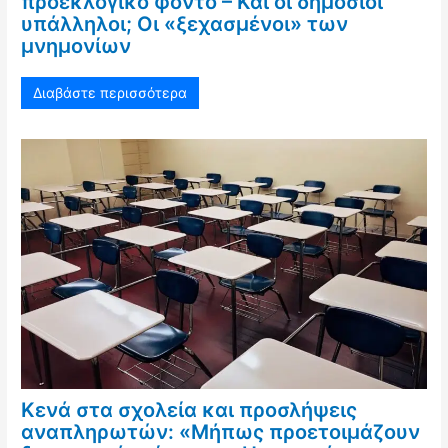
προεκλογικό φόντο – Και οι δημόσιοι
υπάλληλοι; Οι «ξεχασμένοι» των
μνημονίων
Διαβάστε περισσότερα
Κενά στα σχολεία και προσλήψεις
αναπληρωτών: «Μήπως προετοιμάζουν