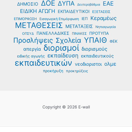
ΔΟΕ
ΔΥΠΑ
ΕΑΕ
ΔΗΜΟΣΙΟ
Δευτεροβάθμια
ΕΙΔΙΚΗ ΑΓΩΓΗ
ΕΚΠΑΙΔΕΥΤΙΚΟΙ
ΕΞΕΤΑΣΕΙΣ
Κεραμέως
ΙΕΠ
ΕΠΙΜΟΡΦΩΣΗ
Εισαγωγική Επιμόρφωση
ΜΕΤΑΘΕΣΕΙΣ
ΜΕΤΑΤΑΞΕΙΣ
Νηπιαγωγεία
ΠΑΝΕΛΛΑΔΙΚΕΣ
ΠΡΟΤΥΠΑ
ΟΠΣΥΔ
ΠΙΝΑΚΕΣ
ΥΠΑΙΘ
Προσλήψεις
Σχολεία
ΦΕΚ
διορισμοί
διορισμούς
απεργία
εκπαίδευση
εκπαιδευτικούς
ειδικής αγωγής
εκπαιδευτικών
ολμε
νεοδιοριστοι
προκήρυξη
προκηρύξεις
Copyright © 2026 E-wall