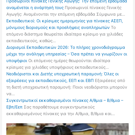
Προσωρινοί πίνακες Γενικής Αγωγής: Την επόμενη εβδομάδα
αναμένεται η ανάρτησή τους
Προσωρινοί πίνακες Γενικής
Αγωγής: Αναμένονται την επόμενη εβδομάδα Σύμφωνα με…
Εκπαιδευτικοί: Οι κρίσιμες ημερομηνίες για πίνακες ΑΣΕΠ,
μόνιμους διορισμούς και προσλήψεις αναπληρωτών
Το
επόμενο διάστημα θεωρείται ιδιαίτερα κρίσιμο για χιλιάδες
εκπαιδευτικούς, καθώς…
Διορισμοί Εκπαιδευτικών 2026: Το πλήρες χρονοδιάγραμμα
μέχρι την ανάληψη υπηρεσίας – Όσα πρέπει να γνωρίζουν οι
υποψήφιοι
Οι επόμενες ημέρες θεωρούνται ιδιαίτερα
κρίσιμες για χιλιάδες υποψήφιους εκπαιδευτικούς…
Νεοδιόριστοι και Διετής υποχρεωτική παραμονή: Όλες οι
εξαιρέσεις για εκπαιδευτικούς, ΕΕΠ και ΕΒΠ
Εξαιρέσεις από
τη διετή υποχρεωτική παραμονή: Ποιοι νεοδιόριστοι μπορούν
να…
Συγκεντρωτικοί εκκαθαρισμένοι πίνακες Α/θμια – Β/θμια –
Εβπ/Εεπ
Σας παραθέτουμε συγκεντρωτικούς
εκκαθαρισμένους πίνακες για την Α/θμια, Β/θμια και…