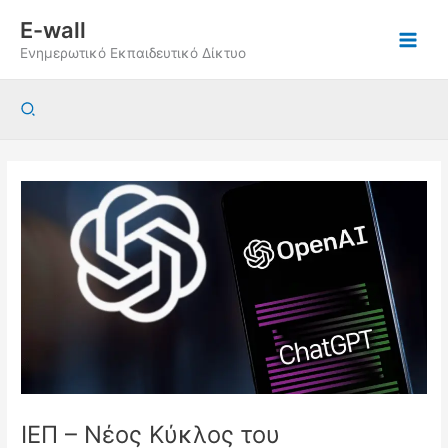
Μετάβαση
E-wall
στο
Ενημερωτικό Εκπαιδευτικό Δίκτυο
περιεχόμενο
Αναζήτηση
ΙΕΠ – Νέος Κύκλος του