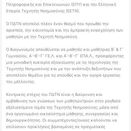
Πληροφορικής και Επικοινωνιών (ΕΠΥ) και την Ελληνική
Εταιρία Τεχνητής Νοημοσύνης (ΕΕΤΝ).
Ο ΠΔΤΝ αποτελεί πλέον έναν θεσμό που προωθεί την
αριστεία, την καινοτομία και την έμπρακτη ενασχόληση των
μαθητών με την Τεχνητή Νοημοσύνη.
Ο διαγωνισμός απευθύνεται σε μαθητές και μαθήτριες Β΄ & Γ΄
Γυμνασίου, Α΄–Β΄–Γ΄ ΓΕ.Λ. και Α΄–Β΄–Γ΄ ΕΠΑ.Λ., προσφέροντας
μια μοναδική ευκαιρία εξοικείωσης με τις τεχνολογίες της
Τεχνητής Νοημοσύνης και με την ανάπτυξη δεξιοτήτων που
αποτελούν θεμέλιο για τις σπουδές και την αγορά εργασίας
του μέλλοντος.
Κεντρικός στόχος του ΠΔΤΝ είναι η διεύρυνση και
εμβάθυνση των γνώσεων των μαθητών/τριών στον ραγδαία
εξελισσόμενο τομέα της Τεχνητής Νοημοσύνης, μέσα από
ένα οργανωμένο οικοσύστημα μάθησης, συνεργασίας και
δημιουργικότητας. Οι συμμετέχοντες/ουσες καλούνται να
επιλύσουν προκλήσεις βασισμένες σε πραγματικές