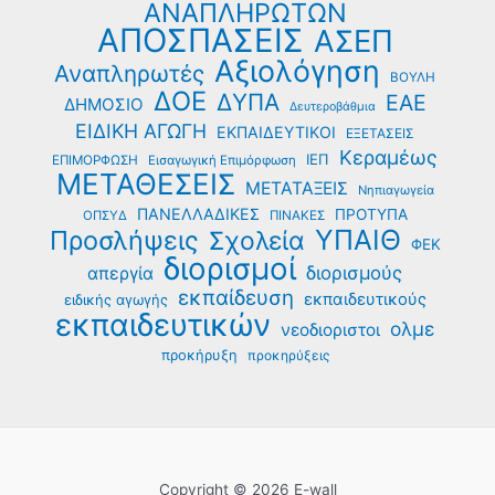
ΑΝΑΠΛΗΡΩΤΩΝ
ΑΠΟΣΠΑΣΕΙΣ
ΑΣΕΠ
Αξιολόγηση
Αναπληρωτές
ΒΟΥΛΗ
ΔΟΕ
ΔΥΠΑ
ΕΑΕ
ΔΗΜΟΣΙΟ
Δευτεροβάθμια
ΕΙΔΙΚΗ ΑΓΩΓΗ
ΕΚΠΑΙΔΕΥΤΙΚΟΙ
ΕΞΕΤΑΣΕΙΣ
Κεραμέως
ΙΕΠ
ΕΠΙΜΟΡΦΩΣΗ
Εισαγωγική Επιμόρφωση
ΜΕΤΑΘΕΣΕΙΣ
ΜΕΤΑΤΑΞΕΙΣ
Νηπιαγωγεία
ΠΑΝΕΛΛΑΔΙΚΕΣ
ΠΡΟΤΥΠΑ
ΟΠΣΥΔ
ΠΙΝΑΚΕΣ
ΥΠΑΙΘ
Προσλήψεις
Σχολεία
ΦΕΚ
διορισμοί
διορισμούς
απεργία
εκπαίδευση
εκπαιδευτικούς
ειδικής αγωγής
εκπαιδευτικών
ολμε
νεοδιοριστοι
προκήρυξη
προκηρύξεις
Copyright © 2026 E-wall