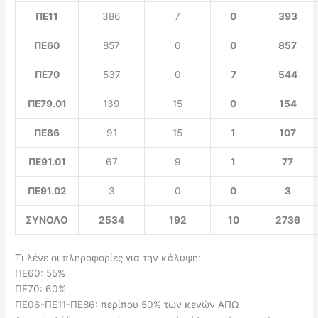
ΠΕ11
386
7
0
393
ΠΕ60
857
0
0
857
ΠΕ70
537
0
7
544
ΠΕ79.01
139
15
0
154
ΠΕ86
91
15
1
107
ΠΕ91.01
67
9
1
77
ΠΕ91.02
3
0
0
3
ΣΥΝΟΛΟ
2534
192
10
2736
Τι λένε οι πληροφορίες για την κάλυψη:
ΠΕ60: 55%
ΠΕ70: 60%
ΠΕ06-ΠΕ11-ΠΕ86: περίπου 50% των κενών ΑΠΩ