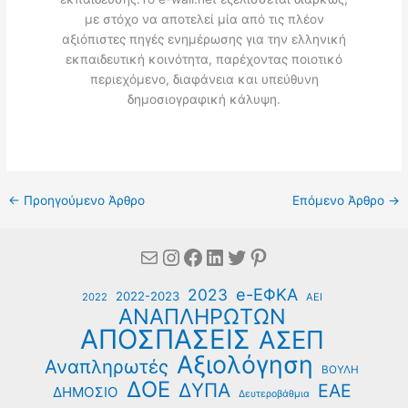
με στόχο να αποτελεί μία από τις πλέον
αξιόπιστες πηγές ενημέρωσης για την ελληνική
εκπαιδευτική κοινότητα, παρέχοντας ποιοτικό
περιεχόμενο, διαφάνεια και υπεύθυνη
δημοσιογραφική κάλυψη.
←
Προηγούμενο Άρθρο
Επόμενο Άρθρο
→
Mail
Instagram
Facebook
Linkedin
Twitter
Pinterest
e-ΕΦΚΑ
2023
2022-2023
2022
ΑΕΙ
ΑΝΑΠΛΗΡΩΤΩΝ
ΑΠΟΣΠΑΣΕΙΣ
ΑΣΕΠ
Αξιολόγηση
Αναπληρωτές
ΒΟΥΛΗ
ΔΟΕ
ΔΥΠΑ
ΕΑΕ
ΔΗΜΟΣΙΟ
Δευτεροβάθμια