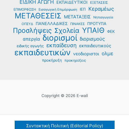
ΕΙΔΙΚΗ ΑΓΩΓΗ
ΕΚΠΑΙΔΕΥΤΙΚΟΙ
ΕΞΕΤΑΣΕΙΣ
Κεραμέως
ΙΕΠ
ΕΠΙΜΟΡΦΩΣΗ
Εισαγωγική Επιμόρφωση
ΜΕΤΑΘΕΣΕΙΣ
ΜΕΤΑΤΑΞΕΙΣ
Νηπιαγωγεία
ΠΑΝΕΛΛΑΔΙΚΕΣ
ΠΡΟΤΥΠΑ
ΟΠΣΥΔ
ΠΙΝΑΚΕΣ
ΥΠΑΙΘ
Προσλήψεις
Σχολεία
ΦΕΚ
διορισμοί
διορισμούς
απεργία
εκπαίδευση
εκπαιδευτικούς
ειδικής αγωγής
εκπαιδευτικών
ολμε
νεοδιοριστοι
προκήρυξη
προκηρύξεις
Copyright © 2026 E-wall
Συντακτική Πολιτική (Editorial Policy)