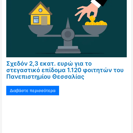
Σχεδόν 2,3 εκατ. ευρώ για το
στεγαστικό επίδομα 1.120 φοιτητών του
Πανεπιστημίου Θεσσαλίας
Διαβάστε περισσότερα