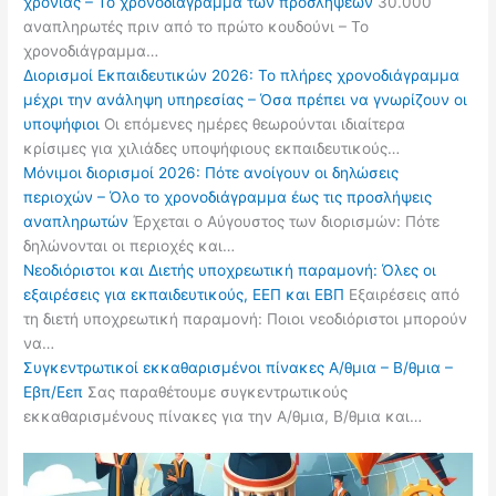
χρονιάς – Το χρονοδιάγραμμα των προσλήψεων
30.000
αναπληρωτές πριν από το πρώτο κουδούνι – Το
χρονοδιάγραμμα…
Διορισμοί Εκπαιδευτικών 2026: Το πλήρες χρονοδιάγραμμα
μέχρι την ανάληψη υπηρεσίας – Όσα πρέπει να γνωρίζουν οι
υποψήφιοι
Οι επόμενες ημέρες θεωρούνται ιδιαίτερα
κρίσιμες για χιλιάδες υποψήφιους εκπαιδευτικούς…
Μόνιμοι διορισμοί 2026: Πότε ανοίγουν οι δηλώσεις
περιοχών – Όλο το χρονοδιάγραμμα έως τις προσλήψεις
αναπληρωτών
Έρχεται ο Αύγουστος των διορισμών: Πότε
δηλώνονται οι περιοχές και…
Νεοδιόριστοι και Διετής υποχρεωτική παραμονή: Όλες οι
εξαιρέσεις για εκπαιδευτικούς, ΕΕΠ και ΕΒΠ
Εξαιρέσεις από
τη διετή υποχρεωτική παραμονή: Ποιοι νεοδιόριστοι μπορούν
να…
Συγκεντρωτικοί εκκαθαρισμένοι πίνακες Α/θμια – Β/θμια –
Εβπ/Εεπ
Σας παραθέτουμε συγκεντρωτικούς
εκκαθαρισμένους πίνακες για την Α/θμια, Β/θμια και…