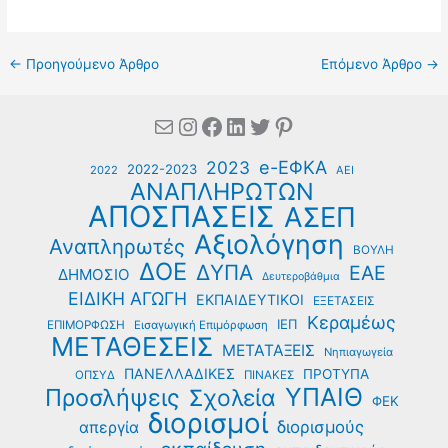
←
Προηγούμενο Άρθρο
Επόμενο Άρθρο
→
Mail
Instagram
Facebook
Linkedin
Twitter
Pinterest
e-ΕΦΚΑ
2023
2022-2023
2022
ΑΕΙ
ΑΝΑΠΛΗΡΩΤΩΝ
ΑΠΟΣΠΑΣΕΙΣ
ΑΣΕΠ
Αξιολόγηση
Αναπληρωτές
ΒΟΥΛΗ
ΔΟΕ
ΔΥΠΑ
ΕΑΕ
ΔΗΜΟΣΙΟ
Δευτεροβάθμια
ΕΙΔΙΚΗ ΑΓΩΓΗ
ΕΚΠΑΙΔΕΥΤΙΚΟΙ
ΕΞΕΤΑΣΕΙΣ
Κεραμέως
ΙΕΠ
ΕΠΙΜΟΡΦΩΣΗ
Εισαγωγική Επιμόρφωση
ΜΕΤΑΘΕΣΕΙΣ
ΜΕΤΑΤΑΞΕΙΣ
Νηπιαγωγεία
ΠΑΝΕΛΛΑΔΙΚΕΣ
ΠΡΟΤΥΠΑ
ΟΠΣΥΔ
ΠΙΝΑΚΕΣ
ΥΠΑΙΘ
Προσλήψεις
Σχολεία
ΦΕΚ
διορισμοί
διορισμούς
απεργία