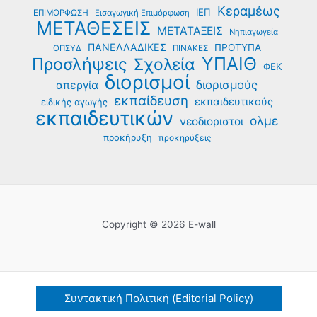
Κεραμέως
ΙΕΠ
ΕΠΙΜΟΡΦΩΣΗ
Εισαγωγική Επιμόρφωση
ΜΕΤΑΘΕΣΕΙΣ
ΜΕΤΑΤΑΞΕΙΣ
Νηπιαγωγεία
ΠΑΝΕΛΛΑΔΙΚΕΣ
ΠΡΟΤΥΠΑ
ΟΠΣΥΔ
ΠΙΝΑΚΕΣ
ΥΠΑΙΘ
Προσλήψεις
Σχολεία
ΦΕΚ
διορισμοί
διορισμούς
απεργία
εκπαίδευση
εκπαιδευτικούς
ειδικής αγωγής
εκπαιδευτικών
ολμε
νεοδιοριστοι
προκήρυξη
προκηρύξεις
Copyright © 2026 E-wall
Συντακτική Πολιτική (Editorial Policy)