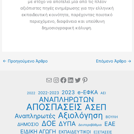
με στόχο να αποτελεί μία από τις πλέον
αξιόπιστες πηγές ενημέρωσης για την ελληνική
εκπαιδευτική κοινότητα, παρέχοντας ποιοτικό
περιεχόμενο, διαφάνεια και υπεύθυνη
δημοσιογραφική κάλυψη.
←
Προηγούμενο Άρθρο
Επόμενο Άρθρο
→
Mail
Instagram
Facebook
Linkedin
Twitter
Pinterest
e-ΕΦΚΑ
2023
2022-2023
2022
ΑΕΙ
ΑΝΑΠΛΗΡΩΤΩΝ
ΑΠΟΣΠΑΣΕΙΣ
ΑΣΕΠ
Αξιολόγηση
Αναπληρωτές
ΒΟΥΛΗ
ΔΟΕ
ΔΥΠΑ
ΕΑΕ
ΔΗΜΟΣΙΟ
Δευτεροβάθμια
ΕΙΔΙΚΗ ΑΓΩΓΗ
ΕΚΠΑΙΔΕΥΤΙΚΟΙ
ΕΞΕΤΑΣΕΙΣ