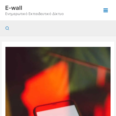
Μετάβαση
E-wall
στο
Ενημερωτικό Εκπαιδευτικό Δίκτυο
περιεχόμενο
Αναζήτηση