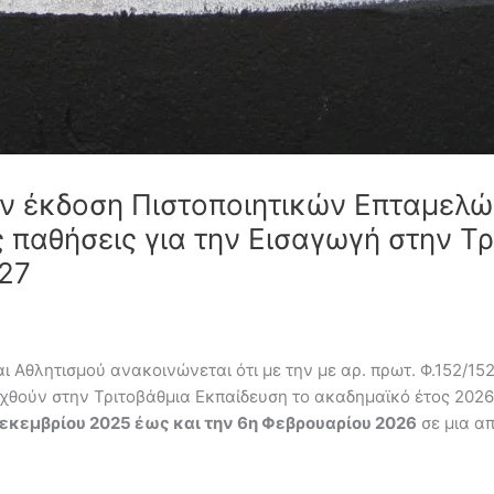
την έκδοση Πιστοποιητικών Επταμελ
παθήσεις για την Εισαγωγή στην Τρ
27
 Αθλητισμού ανακοινώνεται ότι με την με αρ. πρωτ. Φ.152/15
χθούν στην Τριτοβάθμια Εκπαίδευση το ακαδημαϊκό έτος 2026
Δεκεμβρίου 2025 έως και την 6η Φεβρουαρίου 2026
σε μια απ