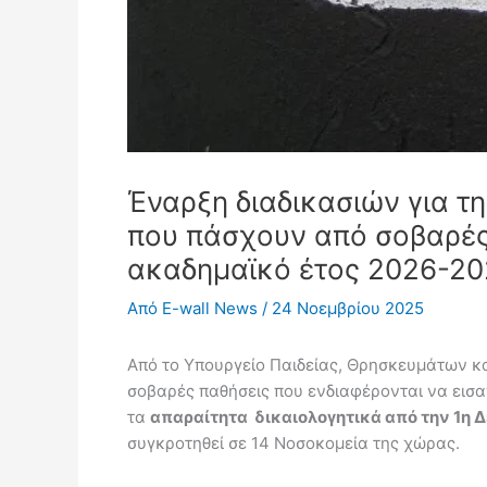
Έναρξη διαδικασιών για 
που πάσχουν από σοβαρές 
ακαδημαϊκό έτος 2026-20
Από
E-wall News
/
24 Νοεμβρίου 2025
Από το Υπουργείο Παιδείας, Θρησκευμάτων και
σοβαρές παθήσεις που ενδιαφέρονται να εισα
τα
απαραίτητα δικαιολογητικά από την 1η 
συγκροτηθεί σε 14 Νοσοκομεία της χώρας.