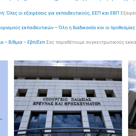
ή: Όλες οι εξαιρέσεις για εκπαιδευτικούς, ΕΕΠ και ΕΒΠ
Εξαιρέσ
διορισμούς εκπαιδευτικών – Όλη η διαδικασία και οι προθεσμίες
α – Β/θμια – Εβπ/Εεπ
Σας παραθέτουμε συγκεντρωτικούς εκκαθα