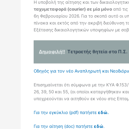
Η υποβολή της αίτησης και των δικαιολογητι
ταχυμεταφορά (courier) σε μία μόνο
από τις
6η Φεβρουαρίου 2026. Για το σκοπό αυτό οι 
πίνακα και εκτός από την ακριβή διεύθυνση 
Εξέτασης δικαιολογητικών υποψηφίων με σοβ
Δημοφιλή!!
Τετραετής θητεία στα Π.Σ.
Οδηγός για τον νέο Αναπληρωτή και Νεοδιόρι
Επισημαίνεται ότι σύμφωνα με την ΚΥΑ Φ.153/
26, 39, 50 και 55, (οι οποίοι καταργήθηκαν 
υποχρεούνται να αιτηθούν εκ νέου στις Επταμ
Για την εγκύκλιο (pdf) πατήστε
εδώ.
Για την αίτηση (doc) πατήστε
εδώ
.