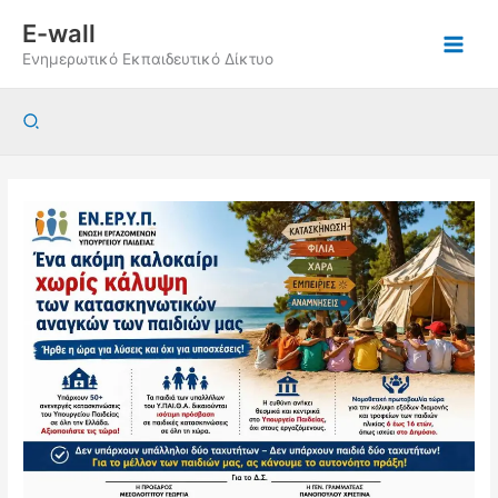
Μετάβαση
E-wall
στο
Ενημερωτικό Εκπαιδευτικό Δίκτυο
περιεχόμενο
Αναζήτηση