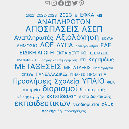
Mail
Instagram
Facebook
Linkedin
Twitter
Pinterest
e-ΕΦΚΑ
2023
2022-2023
2022
ΑΕΙ
ΑΝΑΠΛΗΡΩΤΩΝ
ΑΠΟΣΠΑΣΕΙΣ
ΑΣΕΠ
Αξιολόγηση
Αναπληρωτές
ΒΟΥΛΗ
ΔΟΕ
ΔΥΠΑ
ΕΑΕ
ΔΗΜΟΣΙΟ
Δευτεροβάθμια
ΕΙΔΙΚΗ ΑΓΩΓΗ
ΕΚΠΑΙΔΕΥΤΙΚΟΙ
ΕΞΕΤΑΣΕΙΣ
Κεραμέως
ΙΕΠ
ΕΠΙΜΟΡΦΩΣΗ
Εισαγωγική Επιμόρφωση
ΜΕΤΑΘΕΣΕΙΣ
ΜΕΤΑΤΑΞΕΙΣ
Νηπιαγωγεία
ΠΑΝΕΛΛΑΔΙΚΕΣ
ΠΡΟΤΥΠΑ
ΟΠΣΥΔ
ΠΙΝΑΚΕΣ
ΥΠΑΙΘ
Προσλήψεις
Σχολεία
ΦΕΚ
διορισμοί
διορισμούς
απεργία
εκπαίδευση
εκπαιδευτικούς
ειδικής αγωγής
εκπαιδευτικών
ολμε
νεοδιοριστοι
προκήρυξη
προκηρύξεις