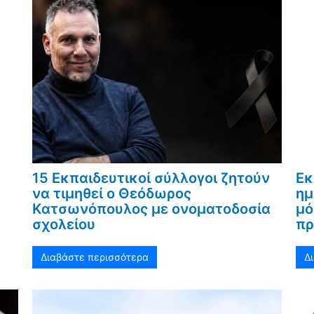
15 Εκπαιδευτικοί σύλλογοι ζητούν
Εκ
να τιμηθεί ο Θεόδωρος
ημ
Κατσωνόπουλος με ονοματοδοσία
μό
σχολείου
πρ
Διαβάστε περισσότερα
Δ