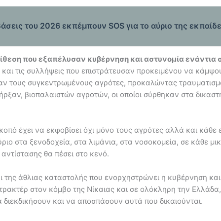
βάσεις του 2026 εκπέμπουν SOS για το αύριο της εκπαίδ
πίθεση που εξαπέλυσαν κυβέρνηση και αστυνομία ενάντια σ
 και τις συλλήψεις που επιστράτευσαν προκειμένου να κάμψου
σαν τους συγκεντρωμένους αγρότες, προκαλώντας τραυματισμ
ήρξαν, βιοπαλαιστών αγροτών, οι οποίοι σύρθηκαν στα δικαστ
κοπό έχει να εκφοβίσει όχι μόνο τους αγρότες αλλά και κάθε
ριο στα ξενοδοχεία, στα λιμάνια, στα νοσοκομεία, σε κάθε μ
αντίστασης θα πέσει στο κενό.
ι της άθλιας καταστολής που ενορχηστρώνει η κυβέρνηση και ο
τρακτέρ στον κόμβο της Νίκαιας και σε ολόκληρη την Ελλάδα,
 διεκδικήσουν και να αποσπάσουν αυτά που δικαιούνται.