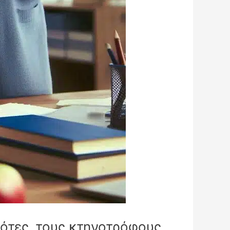
ότες, τους κτηνοτρόφους