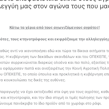
λεγγύη μας στον αγώνα τους που μα
Κάτω τα χέρια από τους αγωνιζόμενους αγρότες!
ότες, τους κτηνοτρόφους και εκφράζουμε την αλληλεγγύη 
καθώς αντί να ικανοποιήσει εδώ και τώρα τα δίκαια αιτήματα
ϊδίας. Η κυβέρνηση των δεκάδων σκανδάλων και του ΟΠΕΚΕΠΕ, 
τών συρρικνώνεται διαρκώς ολοένα και πιο πολύ, εξαιτίας τη
 εφάρμοσαν πιστά και ανεξαιρέτως την Κοινή Αγροτική Πολιτ
ου ΟΠΕΚΕΠΕ, το οποίο ύπουλα και προκλητικά η κυβέρνηση επι
α κουκουλώσει τις δικές της ευθύνες.
 παραγωγής να έχει εκτοξευθεί στα ύψη για τους αγρότες, κα
και κτηνοτροφία, και την ίδια στιγμή οι τιμές πώλησης των π
ώνουμε πανάκριβα το ίδιο προϊόν από το χωράφι στο ράφι.