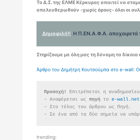
Το Δ.Σ. της ΕΛΜΕ Κέρκυρας απαιτεί να στα
απελευθερωθούν -χωρίς όρους- όλοι οι συ
Δημοφιλή!!
Η Π.ΕΝ.Α.Φ.Α. αποχαιρετ
Στηρίζουμε με όλη μας τη δύναμη τα δίκαια
Άρθρο του Δημήτρη Κουτσούμπα στο e-wall: Οι
Προσοχή!
 Επιτρέπεται η αναδημοσίευ
– Αναφέρεται ως 
πηγή 
το 
e-wall.net
– Στο τέλος του άρθρου ως Πηγή.
– Σε ένα από τα δύο σημεία να υπάρ
trending: