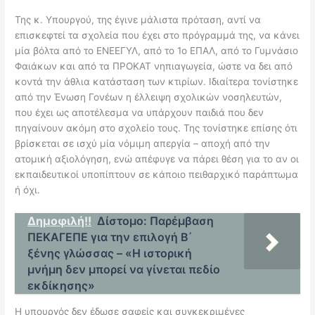
Της κ. Υπουργού, της έγινε μάλιστα πρόταση, αντί να
επισκεφτεί τα σχολεία που έχει στο πρόγραμμά της, να κάνει
μία βόλτα από το ΕΝΕΕΓΥΛ, από το 1ο ΕΠΑΛ, από το Γυμνάσιο
Φαιάκων και από τα ΠΡΟΚΑΤ νηπιαγωγεία, ώστε να δει από
κοντά την άθλια κατάσταση των κτιρίων. Ιδιαίτερα τονίστηκε
από την Ένωση Γονέων η έλλειψη σχολικών νοσηλευτών,
που έχει ως αποτέλεσμα να υπάρχουν παιδιά που δεν
πηγαίνουν ακόμη στο σχολείο τους. Της τονίστηκε επίσης ότι
βρίσκεται σε ισχύ μία νόμιμη απεργία – αποχή από την
ατομική αξιολόγηση, ενώ απέφυγε να πάρει θέση για το αν οι
εκπαιδευτικοί υποπίπτουν σε κάποιο πειθαρχικό παράπτωμα
ή όχι.
Δημοφιλή!!
Δίστομο: Παρέμβαση
ΠΕΚΑΓΕΠΕ για την επιλογή Β΄
ξένης γλώσσας – «Η ιστορική
μνήμη δεν μπορεί να γίνεται πεδίο
εκδίκησης»
Η υπουργός δεν έδωσε σαφείς και συγκεκριμένες