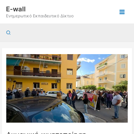
Μετάβαση
E-wall
στο
Ενημερωτικό Εκπαιδευτικό Δίκτυο
περιεχόμενο
Αναζήτηση