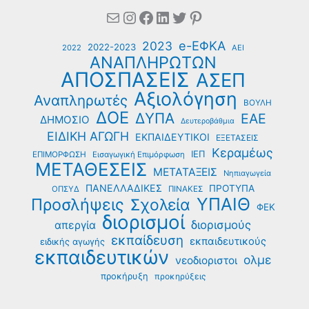
Mail
Instagram
Facebook
Linkedin
Twitter
Pinterest
e-ΕΦΚΑ
2023
2022-2023
2022
ΑΕΙ
ΑΝΑΠΛΗΡΩΤΩΝ
ΑΠΟΣΠΑΣΕΙΣ
ΑΣΕΠ
Αξιολόγηση
Αναπληρωτές
ΒΟΥΛΗ
ΔΟΕ
ΔΥΠΑ
ΕΑΕ
ΔΗΜΟΣΙΟ
Δευτεροβάθμια
ΕΙΔΙΚΗ ΑΓΩΓΗ
ΕΚΠΑΙΔΕΥΤΙΚΟΙ
ΕΞΕΤΑΣΕΙΣ
Κεραμέως
ΙΕΠ
ΕΠΙΜΟΡΦΩΣΗ
Εισαγωγική Επιμόρφωση
ΜΕΤΑΘΕΣΕΙΣ
ΜΕΤΑΤΑΞΕΙΣ
Νηπιαγωγεία
ΠΑΝΕΛΛΑΔΙΚΕΣ
ΠΡΟΤΥΠΑ
ΟΠΣΥΔ
ΠΙΝΑΚΕΣ
ΥΠΑΙΘ
Προσλήψεις
Σχολεία
ΦΕΚ
διορισμοί
διορισμούς
απεργία
εκπαίδευση
εκπαιδευτικούς
ειδικής αγωγής
εκπαιδευτικών
ολμε
νεοδιοριστοι
προκήρυξη
προκηρύξεις