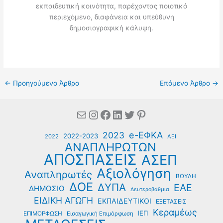
εκπαιδευτική κοινότητα, παρέχοντας ποιοτικό
περιεχόμενο, διαφάνεια και υπεύθυνη
δημοσιογραφική κάλυψη.
←
Προηγούμενο Άρθρο
Επόμενο Άρθρο
→
Mail
Instagram
Facebook
Linkedin
Twitter
Pinterest
e-ΕΦΚΑ
2023
2022-2023
2022
ΑΕΙ
ΑΝΑΠΛΗΡΩΤΩΝ
ΑΠΟΣΠΑΣΕΙΣ
ΑΣΕΠ
Αξιολόγηση
Αναπληρωτές
ΒΟΥΛΗ
ΔΟΕ
ΔΥΠΑ
ΕΑΕ
ΔΗΜΟΣΙΟ
Δευτεροβάθμια
ΕΙΔΙΚΗ ΑΓΩΓΗ
ΕΚΠΑΙΔΕΥΤΙΚΟΙ
ΕΞΕΤΑΣΕΙΣ
Κεραμέως
ΙΕΠ
ΕΠΙΜΟΡΦΩΣΗ
Εισαγωγική Επιμόρφωση