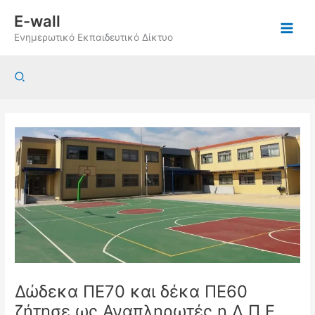
Μετάβαση
E-wall
στο
Ενημερωτικό Εκπαιδευτικό Δίκτυο
περιεχόμενο
Αναζήτηση
Δώδεκα ΠΕ70 και δέκα ΠΕ60
ζήτησε ως Αναπληρωτές η Δ.Π.Ε.